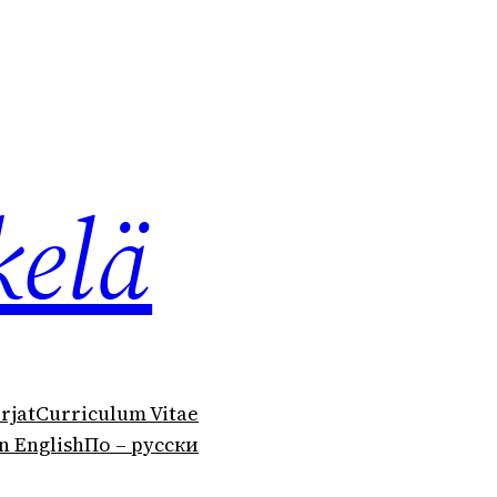
kelä
irjat
Curriculum Vitae
n English
По – русски