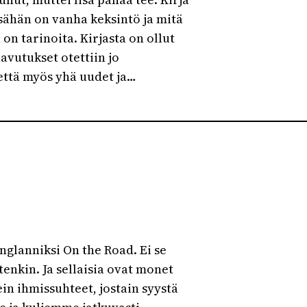
ssähän on vanha keksintö ja mitä
n tarinoita. Kirjasta on ollut
avutukset otettiin jo
 että myös yhä uudet ja…
nglanniksi On the Road. Ei se
enkin. Ja sellaisia ovat monet
ein ihmissuhteet, jostain syystä