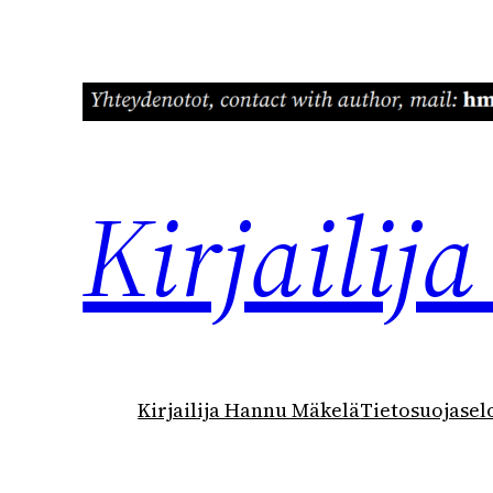
Siirry
sisältöön
Kirjaili
Kirjailija Hannu Mäkelä
Tietosuojasel