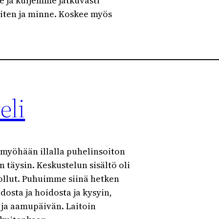
e ja kuljemme jatkuvasti
miten ja minne. Koskee myös
eli
 myöhään illalla puhelinsoiton
n täysin. Keskustelun sisältö oli
uollut. Puhuimme siinä hetken
edosta ja hoidosta ja kysyin,
 ja aamupäivän. Laitoin