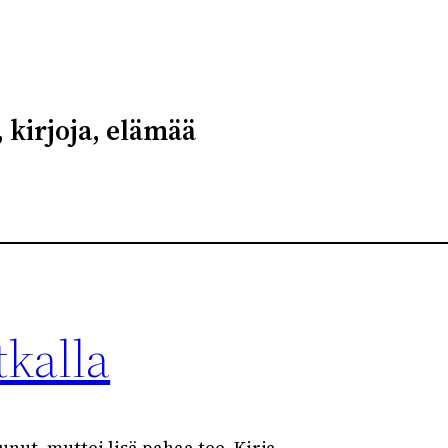
 kirjoja, elämää
tkalla
unut, muttei lisä pahaa tee. Kirja