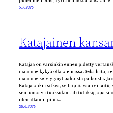
puhelimen pois ja yritin nukkua taas. Uni e
5.7.2026
Katajainen kans
Katajaa on varsinkin ennen pidetty vertaus
maamme kykyä olla olemassa. Sekä kataja et
maamme selviytynyt pahoista paikoista. Ja s
Kataja onkin sitkeä, se taipuu vaan ei taitu, 
sen lumoava tuoksukin tuli tutuksi; jopa si
olen alkanut pitää…
28.6.2026