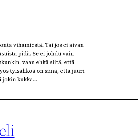
onta vihamiestä. Tai jos ei aivan
usuista pidä. Se ei johdu vain
skunkin, vaan ehkä siitä, että
yös tylsähköä on siinä, että juuri
ää jokin kukka…
eli