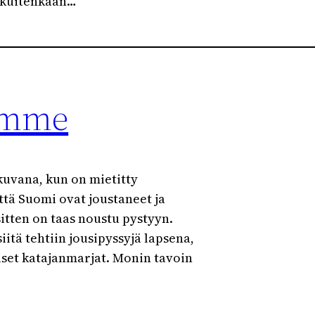
i kuitenkaan…
amme
kuvana, kun on mietitty
tä Suomi ovat joustaneet ja
itten on taas noustu pystyyn.
siitä tehtiin jousipyssyjä lapsena,
niset katajanmarjat. Monin tavoin