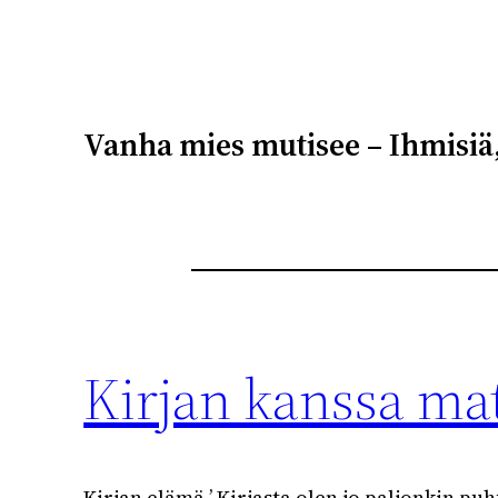
Vanha mies mutisee – Ihmisiä,
Kirjan kanssa ma
Kirjan elämä ’ Kirjasta olen jo paljonkin puh