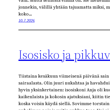
vain. Mutta sellaista elämä on. Me menemm
jonnekin, välillä yhtään tajuamatta miksi, 
koko…
10.7.2026
Isosisko ja pikkuv
Tiistaina kesäkuun viimeisenä päivänä sain
sairaalasta. Olin juuri nukahtaa ja havahdui
hyvin yksinkertainen: isosiskoni Anja oli k
kaikenlaista ja kokosin ajatuksiani, kiitin ti
koska voisin käydä siellä. Sovimme torstain