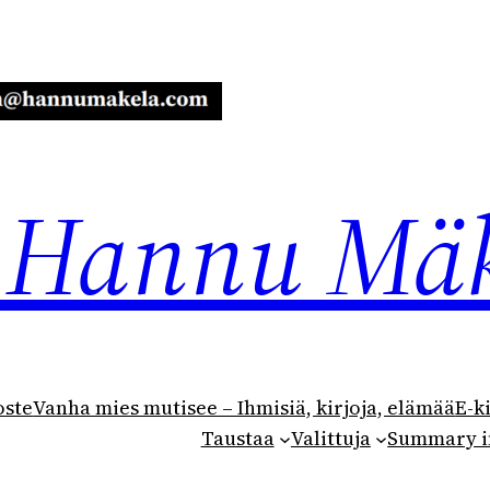
ja Hannu Mä
oste
Vanha mies mutisee – Ihmisiä, kirjoja, elämää
E-k
Taustaa
Valittuja
Summary i