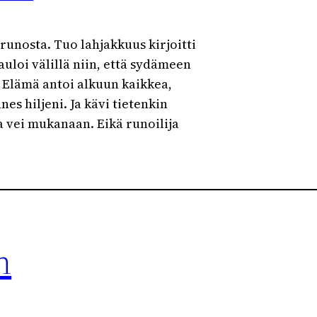
runosta. Tuo lahjakkuus kirjoitti
lauloi välillä niin, että sydämeen
 Elämä antoi alkuun kaikkea,
es hiljeni. Ja kävi tietenkin
a vei mukanaan. Eikä runoilija
n