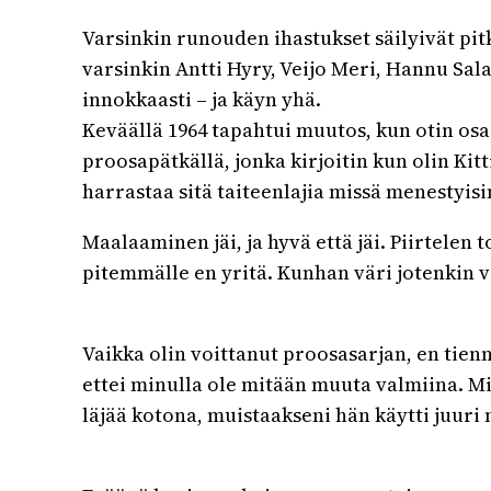
Varsinkin runouden ihastukset säilyivät pit
varsinkin Antti Hyry, Veijo Meri, Hannu Sal
innokkaasti – ja käyn yhä.
Keväällä 1964 tapahtui muutos, kun otin osaa
proosapätkällä, jonka kirjoitin kun olin Kit
harrastaa sitä taiteenlajia missä menestyisi
Maalaaminen jäi, ja hyvä että jäi. Piirtelen 
pitemmälle en yritä. Kunhan väri jotenkin v
Vaikka olin voittanut proosasarjan, en tienn
ettei minulla ole mitään muuta valmiina. M
läjää kotona, muistaakseni hän käytti juuri n