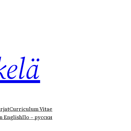
kelä
irjat
Curriculum Vitae
n English
По – русски