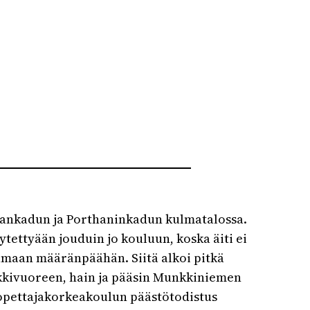
olankadun ja Porthaninkadun kulmatalossa.
ytettyään jouduin jo kouluun, koska äiti ei
maan määränpäähän. Siitä alkoi pitkä
nkkivuoreen, hain ja pääsin Munkkiniemen
 opettajakorkeakoulun päästötodistus