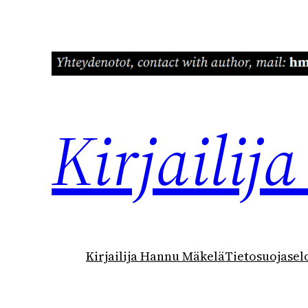
Siirry
sisältöön
Kirjaili
Kirjailija Hannu Mäkelä
Tietosuojasel