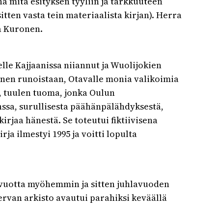
hä mitä esityksen tyyliin ja tarkkuuteen
itten vasta tein materiaalista kirjan). Herra
a Kuronen.
lle Kajjaanissa niiannut ja Wuolijokien
änen runoistaan, Otavalle monia valikoimia
ä, tuulen tuoma, jonka Oulun
nssa, surullisesta päähänpälähdyksestä,
irjaa hänestä. Se toteutui fiktiivisena
a ilmestyi 1995 ja voitti lopulta
a vuotta myöhemmin ja sitten juhlavuoden
ervan arkisto avautui parahiksi keväällä