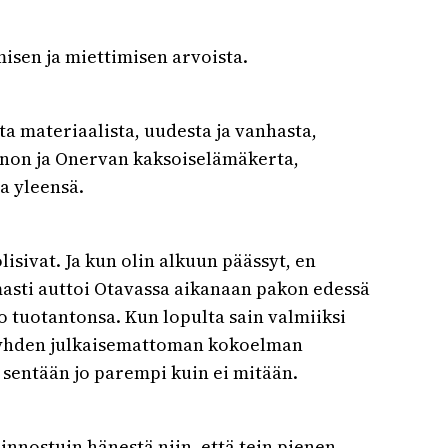
misen ja miettimisen arvoista.
ta materiaalista, uudesta ja vanhasta,
Leinon ja Onervan kaksoiselämäkerta,
a yleensä.
isivat. Ja kun olin alkuun päässyt, en
asti auttoi Otavassa aikanaan pakon edessä
ko tuotantonsa. Kun lopulta sain valmiiksi
n yhden julkaisemattoman kokoelman
 sentään jo parempi kuin ei mitään.
innostuin hänestä niin, että tein pienen