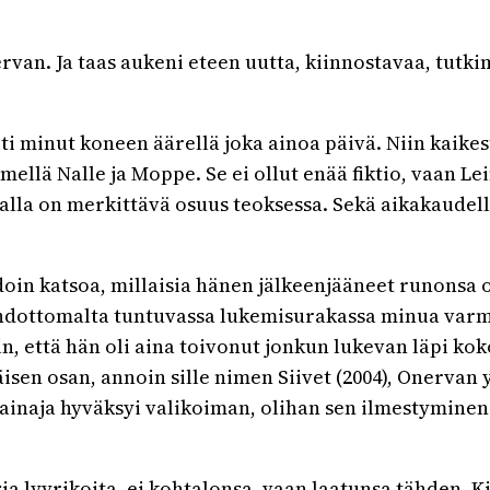
rvan. Ja taas aukeni eteen uutta, kiinnostavaa, tutki
i minut koneen äärellä joka ainoa päivä. Niin kaikes
nimellä Nalle ja Moppe. Se ei ollut enää fiktio, vaan 
lla on merkittävä osuus teoksessa. Sekä aikakaudell
oin katsoa, millaisia hänen jälkeenjääneet runonsa ol
ahdottomalta tuntuvassa lukemisurakassa minua varm
in, että hän oli aina toivonut jonkun lukevan läpi ko
isen osan, annoin sille nimen Siivet (2004), Onerva
vainaja hyväksyi valikoiman, olihan sen ilmestyminen
a lyyrikoita, ei kohtalonsa, vaan laatunsa tähden. Ki