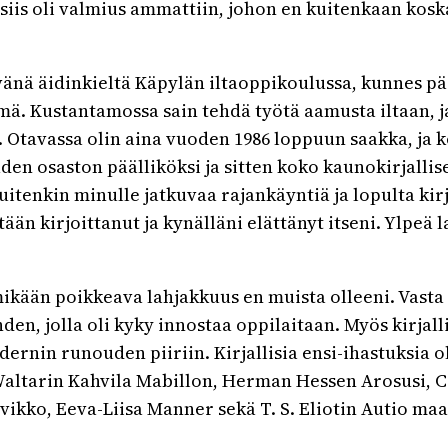
is oli valmius ammattiin, johon en kuitenkaan kosk
tevänä äidinkieltä Käpylän iltaoppikoulussa, kunnes 
ämä. Kustantamossa sain tehdä työtä aamusta iltaan, ja
a. Otavassa olin aina vuoden 1986 loppuun saakka, ja
uuden osaston päälliköksi ja sitten koko kaunokirjalli
uitenkin minulle jatkuvaa rajankäyntiä ja lopulta kirjal
tään kirjoittanut ja kynälläni elättänyt itseni. Ylpeä
mikään poikkeava lahjakkuus en muista olleeni. Vasta
den, jolla oli kyky innostaa oppilaitaan. Myös kirjal
rnin runouden piiriin. Kirjallisia ensi-ihastuksia 
Waltarin Kahvila Mabillon, Herman Hessen Arosusi, C
ikko, Eeva-Liisa Manner sekä T. S. Eliotin Autio maa