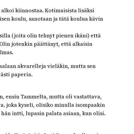
lkoi kiinnostaa. Kotimaisista lisäksi
isen koulu, sanotaan ja tätä koulua kävin
lla (joita olin tehnyt pienen ikäni) että
Olin jotenkin päättänyt, että alkaisin
olmas.
maalaan akvarelleja vieläkin, mutta sen
ästi paperia.
än, ensin Tammelta, mutta oli vastattava,
. joka kyseli, olisiko minulla isompaakin
hän intti, lupasin palata asiaan, kun olisi.