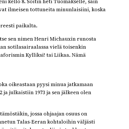
i kello 8. Soitin heti Tuomakselle, sain
vat ilmeisen tottuneita minunlaisiini, koska
ireesti paikalta.
in itse sen nimen Henri Michauxin runosta
an sotilasairaalassa vielä toisenkin
orismin Kylliksi! tai Liikaa. Nämä
, joka oikeastaan pyysi minua jatkamaan
ja julkaistiin 1973 ja sen jälkeen olen
tämöstäkin, jossa ohjaajan osuus on
netun Talas-Eeran kohtaloihin väljästi