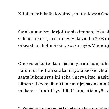
Niitä en niinkään löytänyt, mutta löysin One
Sain kuumeisen kirjoittamisvimman, joka pit
sukeutui kirja, joka ilmestyi keväällä 2003 
oikeastaan kolmoiskin, koska myös Madetoja
Onerva ei kuitenkaan jättänyt rauhaan, tahd
halunnut heittää sitäkään työtä kesken. M
saatu lukemisrutiini sekä Onerva itse. Käsit
hänen jälkeenjääneitten runojensa ensimmä
mukaan – tuntui hyvältä. Uskon, että myös 
L. Onerva on varmasti yksi suuria suomalaisi