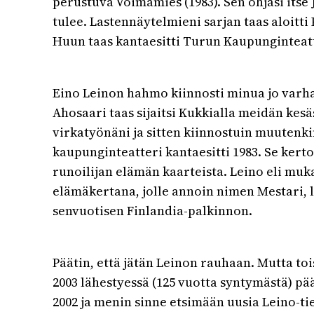
perustuva Voimamies (1983). Sen ohjasi itse 
tulee. Lastennäytelmieni sarjan taas aloitti
Huun taas kantaesitti Turun Kaupunginteatt
Eino Leinon hahmo kiinnosti minua jo varhai
Ahosaari taas sijaitsi Kukkialla meidän ke
virkatyönäni ja sitten kiinnostuin muutenki
kaupunginteatteri kantaesitti 1983. Se kert
runoilijan elämän kaarteista. Leino eli mukan
elämäkertana, jolle annoin nimen Mestari, l
senvuotisen Finlandia-palkinnon.
Päätin, että jätän Leinon rauhaan. Mutta t
2003 lähestyessä (125 vuotta syntymästä) pä
2002 ja menin sinne etsimään uusia Leino-tie