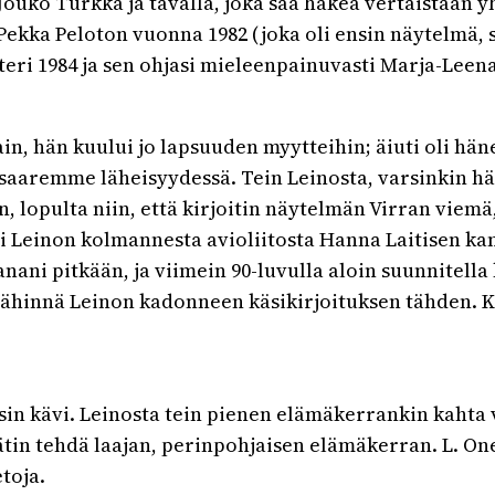
Jouko Turkka ja tavalla, joka saa hakea vertaistaan y
 Pekka Peloton vuonna 1982 (joka oli ensin näytelmä, s
eri 1984 ja sen ohjasi mieleenpainuvasti Marja-Leen
n, hän kuului jo lapsuuden myytteihin; äiuti oli häne
säsaaremme läheisyydessä. Tein Leinosta, varsinkin h
n, lopulta niin, että kirjoitin näytelmän Virran viem
oi Leinon kolmannesta avioliitosta Hanna Laitisen ka
ani pitkään, ja viimein 90-luvulla aloin suunnitella k
ähinnä Leinon kadonneen käsikirjoituksen tähden. Kirj
oisin kävi. Leinosta tein pienen elämäkerrankin kaht
ätin tehdä laajan, perinpohjaisen elämäkerran. L. On
toja.