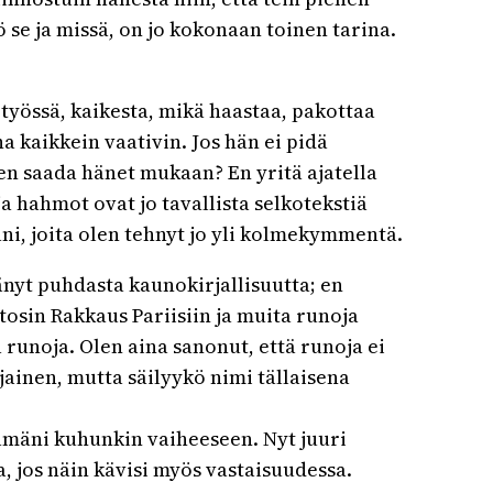
 se ja missä, on jo kokonaan toinen tarina.
n työssä, kaikesta, mikä haastaa, pakottaa
a kaikkein vaativin. Jos hän ei pidä
ten saada hänet mukaan? En yritä ajatella
ja hahmot ovat jo tavallista selkotekstiä
ani, joita olen tehnyt jo yli kolmekymmentä.
ttänyt puhdasta kaunokirjallisuutta; en
osin Rakkaus Pariisiin ja muita runoja
 runoja. Olen aina sanonut, että runoja ei
ljainen, mutta säilyykö nimi tällaisena
lämäni kuhunkin vaiheeseen. Nyt juuri
 jos näin kävisi myös vastaisuudessa.