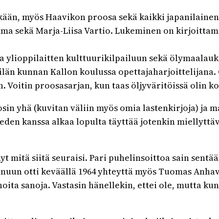
kään, myös Haavikon proosa sekä kaikki japanilainen a
ama sekä Marja-Liisa Vartio. Lukeminen on kirjoittam
 ylioppilaitten kulttuurikilpailuun sekä ölymaalauksi
tilän kunnan Kallon koulussa opettajaharjoittelijana. 
n. Voitin proosasarjan, kun taas öljyväritöissä olin k
tosin yhä (kuvitan väliin myös omia lastenkirjoja) ja 
eden kanssa alkaa lopulta täyttää jotenkin miellyttäv
yt mitä siitä seuraisi. Pari puhelinsoittoa sain sentä
inuun otti keväällä 1964 yhteyttä myös Tuomas Anhava
oita sanoja. Vastasin hänellekin, ettei ole, mutta kun 