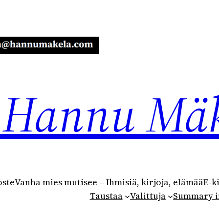
ja Hannu Mä
oste
Vanha mies mutisee – Ihmisiä, kirjoja, elämää
E-k
Taustaa
Valittuja
Summary i