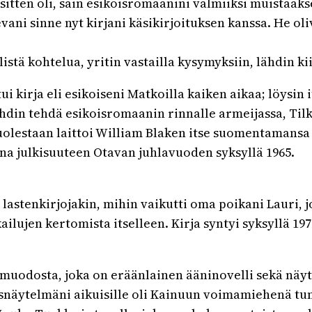
ten oli, sain esikoisromaanini valmiiksi muistaaksen
ani sinne nyt kirjani käsikirjoituksen kanssa. He oli
listä kohtelua, yritin vastailla kysymyksiin, lähdin ki
utui kirja eli esikoiseni Matkoilla kaiken aikaa; löys
ehdin tehdä esikoisromaanin rinnalle armeijassa, Tilk
estaan laittoi William Blaken itse suomentamansa af
ina julkisuuteen Otavan juhlavuoden syksyllä 1965.
en lastenkirjojakin, mihin vaikutti oma poikani Lauri
ujen kertomista itselleen. Kirja syntyi syksyllä 1972 
uodosta, joka on eräänlainen ääninovelli sekä näyt
näytelmäni aikuisille oli Kainuun voimamiehenä tun