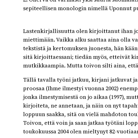
sepiteellisen monologin nimellä Uponnut pur
Lastenkirjallisuutta olen kirjoittanut ihan 
miettimään. Vaikka alku saattaa aina olla va
tekstistä ja kertomuksen juonesta, hän kään
sitä kirjoittaessani; tiedän myös, etteivät k
mutkikkaampia. Mutta toivon silti aina, että
Tällä tavalla työni jatkuu, kirjani jatkuvat j
proosaa (Ihme ilmestyi vuonna 2002) enempä
jonka ilmestymisestä on jo aikaa (1997), mut
kirjoiteta, ne annetaan, ja näin on nyt tapa
loppuun saakka, sitä on vielä mahdoton tou
Toivon, että voin ja saan jatkaa työtäni lo
toukokuussa 2004 olen mieltynyt 82-vuotiaa