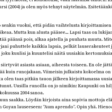
si (2004) ja olen myös tehnyt näytelmän. Esitetäänkö
jo senkin vuoksi, että pidän vaihtelusta kirjoittamise
ikeaa. Mutta kun alusta pääsee… Lapsi taas on lukijan
tää päänsä pois, alkaa ajatella ja puuhata muuta. Mi
irjani puhuttele kaikkia lapsia, pelkät lauserakenteet 
 joku kuulisi ja kuuntelisi näitä uusiakin kertomuksi
a siirtyvät asiasta asiaan, aiheesta toiseen. En ole jä
ä kuin runojakaan. Viimeisin julkaistu kokoelma on t
ta olen taas pitkän tauon jälkeen kirjoittamassa uusia
htunut. Uusilla runoilla on jo nimikin: Kaupunki on hi
kokuussa 2004 sanoa.
ppuun saakka. Löydän kirjoista aina sopivia mottoja e
n Goyan lauseeseen: ”Aum aprendo”. Opin yhä. Hienoa,