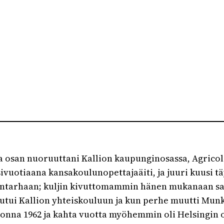
i ja osan nuoruuttani Kallion kaupunginosassa, Agric
ivuotiaana kansakoulunopettajaäiti, ja juuri kuusi tä
entarhaan; kuljin kivuttomammin hänen mukanaan sa
autui Kallion yhteiskouluun ja kun perhe muutti Mu
vuonna 1962 ja kahta vuotta myöhemmin oli Helsingin