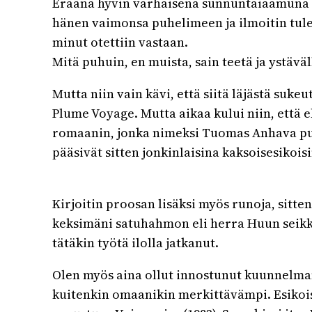
Eräänä hyvin varhaisena sunnuntaiaamuna sit
hänen vaimonsa puhelimeen ja ilmoitin tulev
minut otettiin vastaan.
Mitä puhuin, en muista, sain teetä ja ystäväl
Mutta niin vain kävi, että siitä läjästä suke
Plume Voyage. Mutta aikaa kului niin, että 
romaanin, jonka nimeksi Tuomas Anhava puol
pääsivät sitten jonkinlaisina kaksoisesikois
Kirjoitin proosan lisäksi myös runoja, sitt
keksimäni satuhahmon eli herra Huun seikkail
tätäkin työtä ilolla jatkanut.
Olen myös aina ollut innostunut kuunnelmam
kuitenkin omaanikin merkittävämpi. Esikois