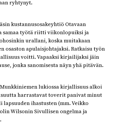
aan ryhtynyt.
pääsin kustannusosakeyhtiö Otavaan
 samaa työtä riitti viikonlopuiksi ja
 kohosinkin urallani, koska muitakaan
sen osaston apulaisjohtajaksi. Ratkaisu työn
lisuus voitti. Vapaaksi kirjailijaksi jäin
 lause, jonka sanomisesta näyn yhä pitävän.
 Munkkiniemen lukiossa kirjallisuus alkoi
lisuutta harrastavat toverit panivat minut
oli lapsuuden ihastusten (mm. Veikko
olin Wilsonin Sivullisen ongelma ja
.