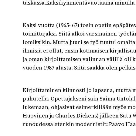
taskussa.Kaksikymmentävuotiaana minulla si
Kaksi vuotta (1965- 67) tosin opetin epäpä
toimittajaksi. Siitä alkoi varsinainen työel
lomiksikin. Mutta juuri se työ tuntui omalt
ihmisiä ei ollut, ensin kotimaisen kirjallis
ja oman kirjoittamisen valinnan välillä oli k
vuoden 1987 alusta. Siitä saakka olen pelkäs
Kirjoittaminen kiinnosti jo lapsena, mutta 
puhutella. Opettajakseni sain Saima Untolah
lukemaan, ohjasivat esimerkillään myös mode
Huovinen ja Charles Dickens) jälkeen Satu 
runoudessa etenkin modernistit: Paavo Haav