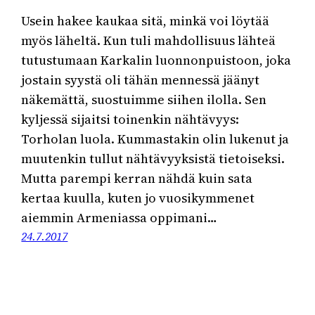
Usein hakee kaukaa sitä, minkä voi löytää
myös läheltä. Kun tuli mahdollisuus lähteä
tutustumaan Karkalin luonnonpuistoon, joka
jostain syystä oli tähän mennessä jäänyt
näkemättä, suostuimme siihen ilolla. Sen
kyljessä sijaitsi toinenkin nähtävyys:
Torholan luola. Kummastakin olin lukenut ja
muutenkin tullut nähtävyyksistä tietoiseksi.
Mutta parempi kerran nähdä kuin sata
kertaa kuulla, kuten jo vuosikymmenet
aiemmin Armeniassa oppimani…
24.7.2017