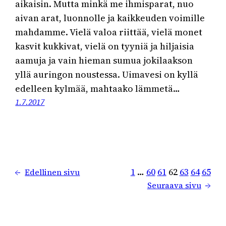
aikaisin. Mutta minkä me ihmisparat, nuo
aivan arat, luonnolle ja kaikkeuden voimille
mahdamme. Vielä valoa riittää, vielä monet
kasvit kukkivat, vielä on tyyniä ja hiljaisia
aamuja ja vain hieman sumua jokilaakson
yllä auringon noustessa. Uimavesi on kyllä
edelleen kylmää, mahtaako lämmetä…
1.7.2017
1
…
60
61
62
63
64
65
←
Edellinen sivu
Seuraava sivu
→