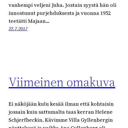
vanhempi veljeni Juha. Jostain syystä hän oli
innostunut purjehduksesta ja vuonna 1952
teetätti Majaan…
22.7.2017
Viimeinen omakuva
Ei näköjään kulu kesää ilman että kohtaisin
jossain kuin sattumalta taas kerran Helene
Schjerfbeckin. Kävimme Villa Gyllenbergin
näyttelyssä ja vaikka Ane Gyllenberg oli