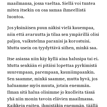
maailmansa, jossa vaeltaa. Siellä voi tuntea
miten itsekin on osa samaa ihmeellistä
luontoa.
Jos yksinäisen puun näkisi vielä kauempaa,
niin että avaruutta ja tilaa sen ympärillä olisi
paljon, vaikutelma paranisi ja korostuisi.
Mutta usein on tyydyttävä siihen, minkä saa.
Itse asiassa niin käy kyllä aina halusipa tai ei.
Mutta senkään ei pitäisi lopettaa pyrkimistä
suurempaan, parempaan, kauniimpaankin.
Sen saamme, minkä saamme, mutta hyvä, jos
haluamme myös muuta, jotain enemmän.
Ilman sitä halua olisimme jo kuolleita tässä
yhä niin monin tavoin elävien maailmassa.
Kaikkein eniten, ihmistäkin enemmän, täällä