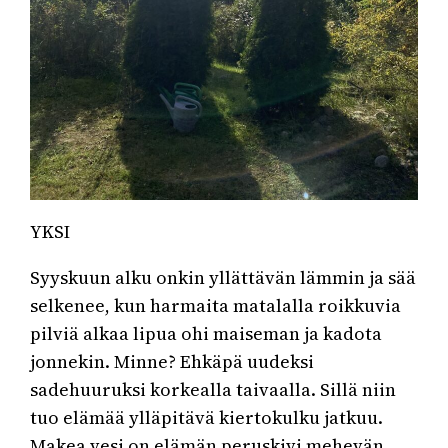
YKSI
Syyskuun alku onkin yllättävän lämmin ja sää
selkenee, kun harmaita matalalla roikkuvia
pilviä alkaa lipua ohi maiseman ja kadota
jonnekin. Minne? Ehkäpä uudeksi
sadehuuruksi korkealla taivaalla. Sillä niin
tuo elämää ylläpitävä kiertokulku jatkuu.
Makea vesi on elämän peruskivi mehevän