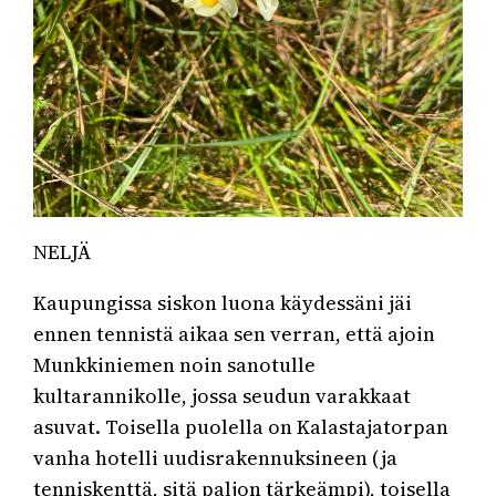
NELJÄ
Kaupungissa siskon luona käydessäni jäi
ennen tennistä aikaa sen verran, että ajoin
Munkkiniemen noin sanotulle
kultarannikolle, jossa seudun varakkaat
asuvat. Toisella puolella on Kalastajatorpan
vanha hotelli uudisrakennuksineen (ja
tenniskenttä, sitä paljon tärkeämpi), toisella