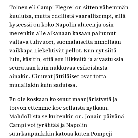
Toinen eli Campi Flegrei on sitten vähemmän
kuuluisa, mutta edellistä vaarallisempi, sillä
kyseessä on koko Napolin alueen ja osin
merenkin alle aikanaan kasaan painunut
valtava tulivuori, suomalaiselta nimeltään
vaikkapa Liekehtivät pellot. Kun nyt siitä
luin, käsitin, että sen liikkeitä ja aivastuksia
seurataan kuin nukkuvaa esikoislasta
ainakin. Uinuvat jättiläiset ovat totta
muuallakin kuin saduissa.
En ole koskaan kokenut maanjäristystä ja
toivon ettemme koe sellaista nytkään.
Mahdollista se kuitenkin on. Jonain päivänä
Campi voi jyrähtää ja Napolin
suurkaupunkikin katoaa kuten Pompeji