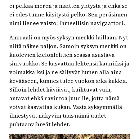
ei pelkää meren ja maitten ylitystä ja ehkä se
ei edes tunne käsitystä pelko. Sen peräsimen
nimi lienee vaisto; ihmeellisin navigaattori.
Amiraali on myös syksyn merkki laillaan. Nyt
niitä näkee paljon. Samoin syksyn merkki on
kuolevien kielonlehtien seassa asustava
sinivuokko. Se kasvattaa lehtensä kauniiksi ja
voimakkaiksi ja ne säilyvät lumen alla aina
kevääseen, kunnes tulee vuokon aika kukkia.
Silloin lehdet häviävät, kuihtuvat vain,
antavat ehkä ravintoa juurille, jotta nämä
voivat kasvattaa kukan. Vasta syksymmällä
ilmestyvät näkyviin taas nämä uudet
puhtaanvihreät lehdet.