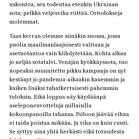
uskontoa, sen todentaa etenkin Ukrainan
sota; pelkkä veljesviha riittää. Ortodokseja
molemmat.
Taas kerran olemme siinäkin suossa, jossa
puolia maailmanlaajuisesti valitaan ja
asetuotantoa vain kiihdytetään. Kohta alkaa
jo neljäs sotatalvi. Venäjän hyökkäyssota, tuo
nopeaksi suunniteltu pikku kampanja on nyt
kestänyt jo pandemia-aikaakin kauemmin ja
kaiken lisäksi tuhatkertaisesti pahemmin
tuloksin. Eikä loppua näy käydäänpä
aseleponeuvotteluja millaisilla
kokoonpanoilla tahansa. Piiloon jäävää vihaa
ei taida poistaa mikään. Ja viha on kuin ruuti.
Se syttyy aina yhtä herkästi eikä totuudesta