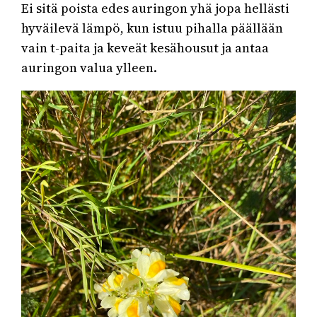
Ei sitä poista edes auringon yhä jopa hellästi
hyväilevä lämpö, kun istuu pihalla päällään
vain t-paita ja keveät kesähousut ja antaa
auringon valua ylleen.