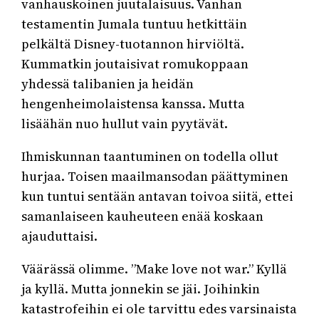
vanhauskoinen juutalaisuus. Vanhan
testamentin Jumala tuntuu hetkittäin
pelkältä Disney-tuotannon hirviöltä.
Kummatkin joutaisivat romukoppaan
yhdessä talibanien ja heidän
hengenheimolaistensa kanssa. Mutta
lisäähän nuo hullut vain pyytävät.
Ihmiskunnan taantuminen on todella ollut
hurjaa. Toisen maailmansodan päättyminen
kun tuntui sentään antavan toivoa siitä, ettei
samanlaiseen kauheuteen enää koskaan
ajauduttaisi.
Väärässä olimme. ”Make love not war.” Kyllä
ja kyllä. Mutta jonnekin se jäi. Joihinkin
katastrofeihin ei ole tarvittu edes varsinaista