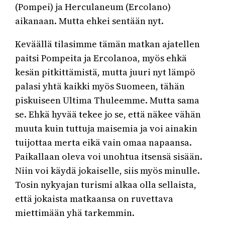
(Pompei) ja Herculaneum (Ercolano)
aikanaan. Mutta ehkei sentään nyt.
Keväällä tilasimme tämän matkan ajatellen
paitsi Pompeita ja Ercolanoa, myös ehkä
kesän pitkittämistä, mutta juuri nyt lämpö
palasi yhtä kaikki myös Suomeen, tähän
piskuiseen Ultima Thuleemme. Mutta sama
se. Ehkä hyvää tekee jo se, että näkee vähän
muuta kuin tuttuja maisemia ja voi ainakin
tuijottaa merta eikä vain omaa napaansa.
Paikallaan oleva voi unohtua itsensä sisään.
Niin voi käydä jokaiselle, siis myös minulle.
Tosin nykyajan turismi alkaa olla sellaista,
että jokaista matkaansa on ruvettava
miettimään yhä tarkemmin.