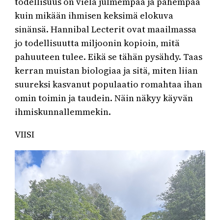
todellisuus on vielä julmempaa ja pahempaa
kuin mikään ihmisen keksimä elokuva
sinänsä. Hannibal Lecterit ovat maailmassa
jo todellisuutta miljoonin kopioin, mitä
pahuuteen tulee. Eikä se tähän pysähdy. Taas
kerran muistan biologiaa ja sitä, miten liian
suureksi kasvanut populaatio romahtaa ihan
omin toimin ja taudein. Näin näkyy käyvän
ihmiskunnallemmekin.
VIISI