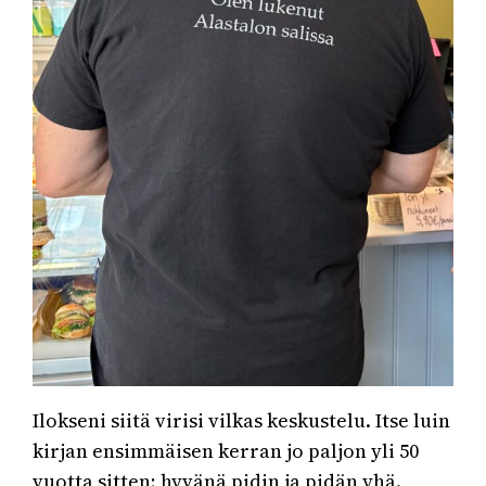
Ilokseni siitä virisi vilkas keskustelu. Itse luin
kirjan ensimmäisen kerran jo paljon yli 50
vuotta sitten; hyvänä pidin ja pidän yhä.