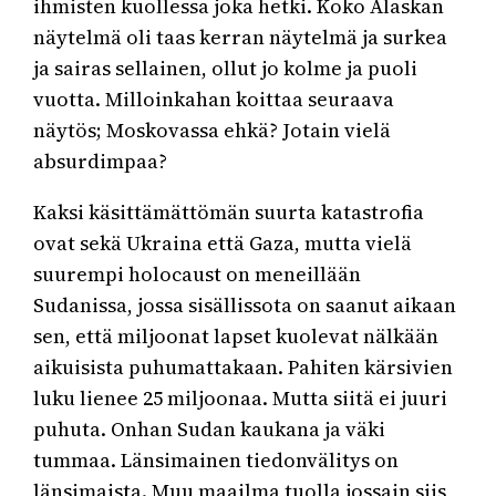
ihmisten kuollessa joka hetki. Koko Alaskan
näytelmä oli taas kerran näytelmä ja surkea
ja sairas sellainen, ollut jo kolme ja puoli
vuotta. Milloinkahan koittaa seuraava
näytös; Moskovassa ehkä? Jotain vielä
absurdimpaa?
Kaksi käsittämättömän suurta katastrofia
ovat sekä Ukraina että Gaza, mutta vielä
suurempi holocaust on meneillään
Sudanissa, jossa sisällissota on saanut aikaan
sen, että miljoonat lapset kuolevat nälkään
aikuisista puhumattakaan. Pahiten kärsivien
luku lienee 25 miljoonaa. Mutta siitä ei juuri
puhuta. Onhan Sudan kaukana ja väki
tummaa. Länsimainen tiedonvälitys on
länsimaista. Muu maailma tuolla jossain siis