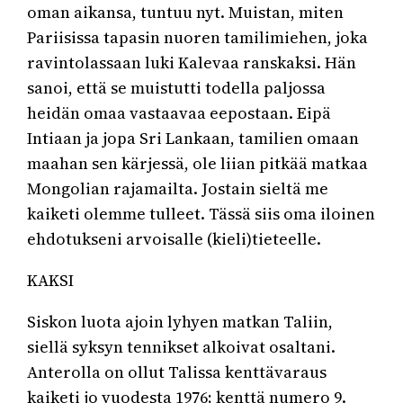
oman aikansa, tuntuu nyt. Muistan, miten
Pariisissa tapasin nuoren tamilimiehen, joka
ravintolassaan luki Kalevaa ranskaksi. Hän
sanoi, että se muistutti todella paljossa
heidän omaa vastaavaa eepostaan. Eipä
Intiaan ja jopa Sri Lankaan, tamilien omaan
maahan sen kärjessä, ole liian pitkää matkaa
Mongolian rajamailta. Jostain sieltä me
kaiketi olemme tulleet. Tässä siis oma iloinen
ehdotukseni arvoisalle (kieli)tieteelle.
KAKSI
Siskon luota ajoin lyhyen matkan Taliin,
siellä syksyn tennikset alkoivat osaltani.
Anterolla on ollut Talissa kenttävaraus
kaiketi jo vuodesta 1976; kenttä numero 9.