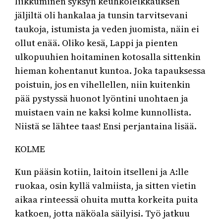
liikkuminen syksyn keuhkoleikkauksen
jäljiltä oli hankalaa ja tunsin tarvitsevani
taukoja, istumista ja veden juomista, näin ei
ollut enää. Oliko kesä, Lappi ja pienten
ulkopuuhien hoitaminen kotosalla sittenkin
hieman kohentanut kuntoa. Joka tapauksessa
poistuin, jos en vihellellen, niin kuitenkin
pää pystyssä huonot lyöntini unohtaen ja
muistaen vain ne kaksi kolme kunnollista.
Niistä se lähtee taas! Ensi perjantaina lisää.
KOLME
Kun pääsin kotiin, laitoin itselleni ja A:lle
ruokaa, osin kyllä valmiista, ja sitten vietin
aikaa rinteessä ohuita mutta korkeita puita
katkoen, jotta näköala säilyisi. Työ jatkuu