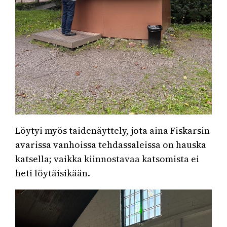
Löytyi myös taidenäyttely, jota aina Fiskarsin
avarissa vanhoissa tehdassaleissa on hauska
katsella; vaikka kiinnostavaa katsomista ei
heti löytäisikään.