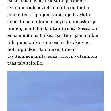
isosta ikkunasta ja kuistilta paranee ja
avartuu, vaikka vielä minulla on tuolla
jokirinteessä paljon työtä jäljellä. Mutta
aikaa lumen tuloon on myös, näin uskon ja
luulen, montakin kuukautta siis. Edessä on
enää muutama tärkeä asia tuon ja muunkin
liikapuuston karsimisen lisäksi: kuivien
polttopuiden tilaaminen, liiterin
täyttäminen niillä, sekä veneen vetäminen
taas talviteloille.