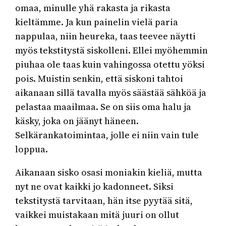
omaa, minulle yhä rakasta ja rikasta
kieltämme. Ja kun painelin vielä paria
nappulaa, niin heureka, taas teevee näytti
myös tekstitystä siskolleni. Ellei myöhemmin
piuhaa ole taas kuin vahingossa otettu yöksi
pois. Muistin senkin, että siskoni tahtoi
aikanaan sillä tavalla myös säästää sähköä ja
pelastaa maailmaa. Se on siis oma halu ja
käsky, joka on jäänyt häneen.
Selkärankatoimintaa, jolle ei niin vain tule
loppua.
Aikanaan sisko osasi moniakin kieliä, mutta
nyt ne ovat kaikki jo kadonneet. Siksi
tekstitystä tarvitaan, hän itse pyytää sitä,
vaikkei muistakaan mitä juuri on ollut