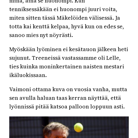
minä, aina se huonompi. Kun
tenniksessäkään ei huonompi juuri voita,
miten sitten tässä Mäkelöiden välisessä. Ja
totta kai kenttä kelpaa, hyvä kun on edes se,
sanoo mies nyt nöyrästi.
Myöskään lyöminen ei kesätauon jälkeen heti
sujunut. Treeneissä vastassamme oli Lelle,
ties kuinka moninkertainen naisten mestari
ikäluokissaan.
Vaimoni ottama kuva on vuosia vanha, mutta
sen avulla haluan taas kerran näyttää, että
lyönnissä pitää katsoa palloon loppuun asti.