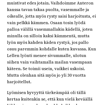
muistivat edes jotain. Vaihdoimme Anteron
kanssa tavan takaa puolta, vasemmalle ja
oikealle, jotta myös rysty saisi harjoitusta, ei
vain pelkkä kämmen. Osaan tosin lyödä
palloa välillä vasemmallakin kädellä, joten
minulla on silloin kaksi kämmentä, mutta
lyön myös kahden käden rystyä, jos pallo
osuu paremmin kohdalle kuten kuvassa. Kun
Lellen lyönti menee sivummalle, ulotun
siihen vain vaihtamalla mailan vasempaan
käteen. Se toimii usein, vaikkei uskoisi.
Mutta olenhan sitä myös jo yli 30 vuotta
harjoitellut.
Lyömisen hyvyyttä tärkeämpää oli tällä
kertaa kuitenkin se, että kun vielä keväällä