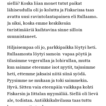
siellä? Koska liian monet tutut paikat
lähiseudulla oli jo koluttu ja Fiskarissa taas
avattu uusi ravintolantapainen eli Rullaamo.
Ja siksi, koska emme keskikesän
turistimääriä kaihtavina sinne silloin
suunnistaneet.
Hiljaisempaa oli jo, parkkipaikka löytyi heti.
Rullaamosta löytyi samoin vapaa pöytä ja
tilasimme vegerullan ja lohirullan, mutta
kun saimme eteemme isot nyytit, tajusimme
heti, ettemme jaksaisi niitä siinä syödä.
Pyysimme ne mukaan ja toki saimmekin.
Hyvä. Sitten vain eteenpäin vaikkapa kohti
Fiskarsin ja Iittalan myymälää. Siellä oli lievä
ale, todistan. Antiikkikahvilassa taas tuttu