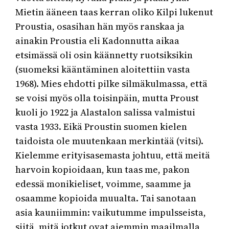
Mietin ääneen taas kerran oliko Kilpi lukenut
Proustia, osasihan hän myös ranskaa ja
ainakin Proustia eli Kadonnutta aikaa
etsimässä oli osin käännetty ruotsiksikin
(suomeksi kääntäminen aloitettiin vasta
1968). Mies ehdotti pilke silmäkulmassa, että
se voisi myös olla toisinpäin, mutta Proust
kuoli jo 1922 ja Alastalon salissa valmistui
vasta 1933. Eikä Proustin suomen kielen
taidoista ole muutenkaan merkintää (vitsi).
Kielemme erityisasemasta johtuu, että meitä
harvoin kopioidaan, kun taas me, pakon
edessä monikieliset, voimme, saamme ja
osaamme kopioida muualta. Tai sanotaan
asia kauniimmin: vaikutumme impulsseista,
siitä, mitä jotkut ovat aiemmin maailmalla