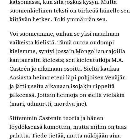
katsomassa, kun sitä joskus kysyn. Mutta
suomenkielinen teksti on tärkeää hänelle sen
kiitävän hetken. Toki ymmärrän sen.
Voi suomeamme, onhan se yksi maailman
vaikeista kielistä. Tämä outoa oudompi
kielemme, syntyi jossain Mongolian rajoilla
kantauralin kielestä; sen kielentutkija M.A.
Castrén jo aikanaan osoitti. Sieltä kaukaa
Aasiasta heimo eteni läpi pohjoisen Venäjän
ja jätti useita aikanaan isojakin rippeitä
jälkeensä. Joitain heimoja on siellä vieläkin
(mari, udmurtti, mordva jne).
Sittemmin Castenin teoria ja hänen
löydöksensä kumottiin, mutta niihin on taas
palattu. Tiede tietää, mutta näköjään aina