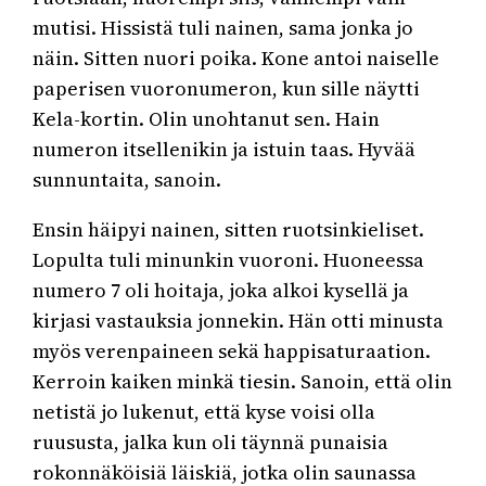
mutisi. Hissistä tuli nainen, sama jonka jo
näin. Sitten nuori poika. Kone antoi naiselle
paperisen vuoronumeron, kun sille näytti
Kela-kortin. Olin unohtanut sen. Hain
numeron itsellenikin ja istuin taas. Hyvää
sunnuntaita, sanoin.
Ensin häipyi nainen, sitten ruotsinkieliset.
Lopulta tuli minunkin vuoroni. Huoneessa
numero 7 oli hoitaja, joka alkoi kysellä ja
kirjasi vastauksia jonnekin. Hän otti minusta
myös verenpaineen sekä happisaturaation.
Kerroin kaiken minkä tiesin. Sanoin, että olin
netistä jo lukenut, että kyse voisi olla
ruususta, jalka kun oli täynnä punaisia
rokonnäköisiä läiskiä, jotka olin saunassa