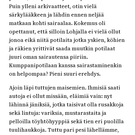
Puin ylleni arkivaatteet, otin vielä
särkylääkkeen ja lähdin ennen neljää
matkaan kohti sairaalaa. Kokemus oli
opettanut, että silloin Lohjalla ei vielä ollut
jonoa eikä niitä potilaita jotka yskien, köhien
ja räkien yrittivät saada muutkin potilaat
juuri oman sairautensa piiriin.
Kumppanipotilaan kanssa sairastaminenkin
on helpompaa? Pieni suuri erehdys.
Ajoin läpi tuttujen maisemien. Ihmisiä saati
autoja ei ollut missään, eläimiä vain: nyt
lähinnä jäniksiä, jotka taisivat olla rusakkoja
sekä lintuja: variksia, mustarastaita ja
pelloilla töyhtöhyyppiä sekä tien eri puolilla
tuulihaukkoja. Tuttu pari pesi lähellämme,