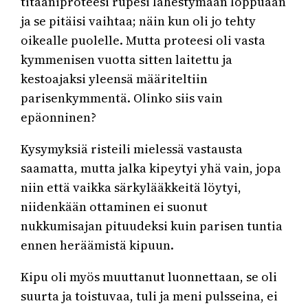
titaaniproteesi rupesi lähestymään loppuaan
ja se pitäisi vaihtaa; näin kun oli jo tehty
oikealle puolelle. Mutta proteesi oli vasta
kymmenisen vuotta sitten laitettu ja
kestoajaksi yleensä määriteltiin
parisenkymmentä. Olinko siis vain
epäonninen?
Kysymyksiä risteili mielessä vastausta
saamatta, mutta jalka kipeytyi yhä vain, jopa
niin että vaikka särkylääkkeitä löytyi,
niidenkään ottaminen ei suonut
nukkumisajan pituudeksi kuin parisen tuntia
ennen heräämistä kipuun.
Kipu oli myös muuttanut luonnettaan, se oli
suurta ja toistuvaa, tuli ja meni pulsseina, ei