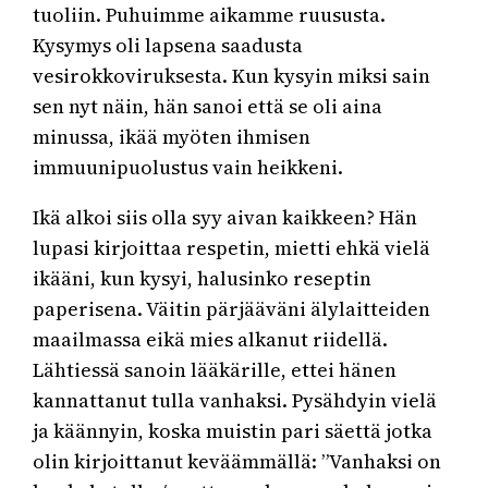
tuoliin. Puhuimme aikamme ruususta.
Kysymys oli lapsena saadusta
vesirokkoviruksesta. Kun kysyin miksi sain
sen nyt näin, hän sanoi että se oli aina
minussa, ikää myöten ihmisen
immuunipuolustus vain heikkeni.
Ikä alkoi siis olla syy aivan kaikkeen? Hän
lupasi kirjoittaa respetin, mietti ehkä vielä
ikääni, kun kysyi, halusinko reseptin
paperisena. Väitin pärjääväni älylaitteiden
maailmassa eikä mies alkanut riidellä.
Lähtiessä sanoin lääkärille, ettei hänen
kannattanut tulla vanhaksi. Pysähdyin vielä
ja käännyin, koska muistin pari säettä jotka
olin kirjoittanut keväämmällä: ”Vanhaksi on