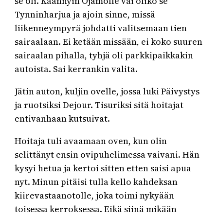
se oli. Käännyin Ojamolle vai oliko se
Tynninharjua ja ajoin sinne, missä
liikenneympyrä johdatti valitsemaan tien
sairaalaan. Ei ketään missään, ei koko suuren
sairaalan pihalla, tyhjä oli parkkipaikkakin
autoista. Sai kerrankin valita.
Jätin auton, kuljin ovelle, jossa luki Päivystys
ja ruotsiksi Dejour. Tisuriksi sitä hoitajat
entivanhaan kutsuivat.
Hoitaja tuli avaamaan oven, kun olin
selittänyt ensin ovipuhelimessa vaivani. Hän
kysyi hetua ja kertoi sitten etten saisi apua
nyt. Minun pitäisi tulla kello kahdeksan
kiirevastaanotolle, joka toimi nykyään
toisessa kerroksessa. Eikä siinä mikään