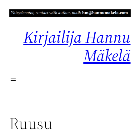
Siirry
sisältöön
Kirjailija Hannu
Mäkelä
Ruusu