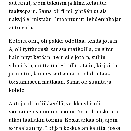
auttanut, ajoin takaisin ja filmi kelautui
taaksepäin. Sama oli filmi, yhtään uusia
näkyjä ei mistään ilmaantunut, lehdenjakajan
auto vain.
Kotona olin, oli pakko odottaa, tehdä jotain.
A, oli tyttärensä kanssa matkoilla, en siten
häirinnyt ketään. Tein siis jotain, suljin
silmätkin, mutta uni ei tullut. Luin, kirjoitin
ja mietin, kunnes seitsemältä lähdin taas
toistamiseen matkaan. Sama oli suunta ja
kohde.
Autoja oli jo liikkeellä, vaikka yhä oli
varhainen sunnuntaiaamu. Näin ihmiskunta
alkoi täälläkin toimia. Koska aikaa oli, ajoin
sairaalaan nyt Lohjan keskustan kautta, jossa