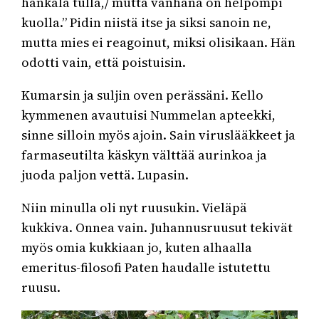
hankala tulla,/ mutta vanhana on helpompi
kuolla.” Pidin niistä itse ja siksi sanoin ne,
mutta mies ei reagoinut, miksi olisikaan. Hän
odotti vain, että poistuisin.
Kumarsin ja suljin oven perässäni. Kello
kymmenen avautuisi Nummelan apteekki,
sinne silloin myös ajoin. Sain viruslääkkeet ja
farmaseutilta käskyn välttää aurinkoa ja
juoda paljon vettä. Lupasin.
Niin minulla oli nyt ruusukin. Vieläpä
kukkiva. Onnea vain. Juhannusruusut tekivät
myös omia kukkiaan jo, kuten alhaalla
emeritus-filosofi Paten haudalle istutettu
ruusu.