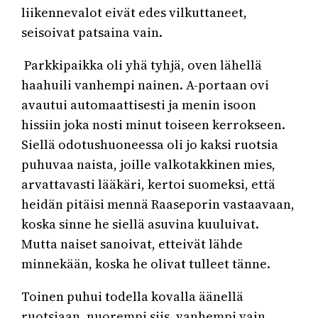
liikennevalot eivät edes vilkuttaneet,
seisoivat patsaina vain.
Parkkipaikka oli yhä tyhjä, oven lähellä
haahuili vanhempi nainen. A-portaan ovi
avautui automaattisesti ja menin isoon
hissiin joka nosti minut toiseen kerrokseen.
Siellä odotushuoneessa oli jo kaksi ruotsia
puhuvaa naista, joille valkotakkinen mies,
arvattavasti lääkäri, kertoi suomeksi, että
heidän pitäisi mennä Raaseporin vastaavaan,
koska sinne he siellä asuvina kuuluivat.
Mutta naiset sanoivat, etteivät lähde
minnekään, koska he olivat tulleet tänne.
Toinen puhui todella kovalla äänellä
ruotsiaan, nuorempi siis, vanhempi vain