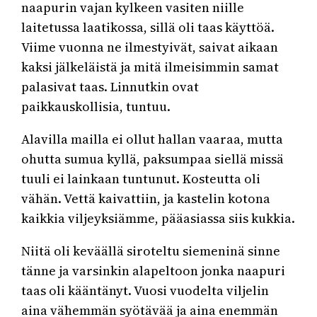
naapurin vajan kylkeen vasiten niille
laitetussa laatikossa, sillä oli taas käyttöä.
Viime vuonna ne ilmestyivät, saivat aikaan
kaksi jälkeläistä ja mitä ilmeisimmin samat
palasivat taas. Linnutkin ovat
paikkauskollisia, tuntuu.
Alavilla mailla ei ollut hallan vaaraa, mutta
ohutta sumua kyllä, paksumpaa siellä missä
tuuli ei lainkaan tuntunut. Kosteutta oli
vähän. Vettä kaivattiin, ja kastelin kotona
kaikkia viljeyksiämme, pääasiassa siis kukkia.
Niitä oli keväällä siroteltu siemeninä sinne
tänne ja varsinkin alapeltoon jonka naapuri
taas oli kääntänyt. Vuosi vuodelta viljelin
aina vähemmän syötävää ja aina enemmän