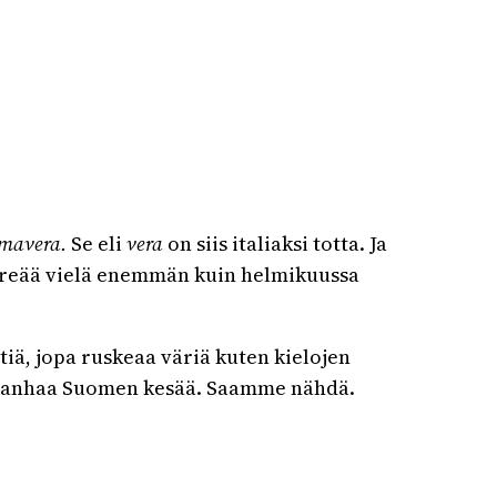
imavera.
Se eli
vera
on siis italiaksi totta. Ja
vihreää vielä enemmän kuin helmikuussa
iä, jopa ruskeaa väriä kuten kielojen
tä vanhaa Suomen kesää. Saamme nähdä.