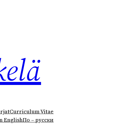
kelä
irjat
Curriculum Vitae
n English
По – русски