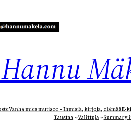
ja Hannu Mä
oste
Vanha mies mutisee – Ihmisiä, kirjoja, elämää
E-k
Taustaa
Valittuja
Summary i