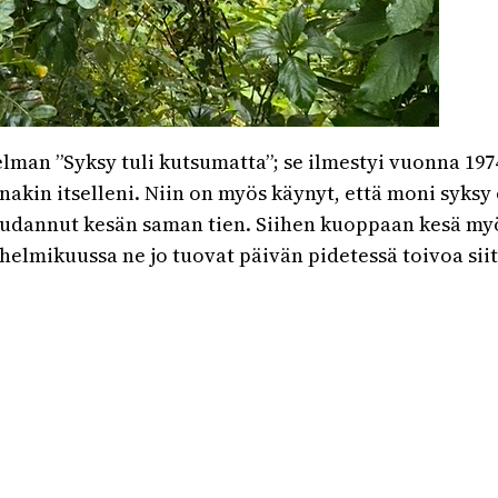
elman ”Syksy tuli kutsumatta”; se ilmestyi vuonna 197
ainakin itselleni. Niin on myös käynyt, että moni syks
haudannut kesän saman tien. Siihen kuoppaan kesä myös
elmikuussa ne jo tuovat päivän pidetessä toivoa siitä,