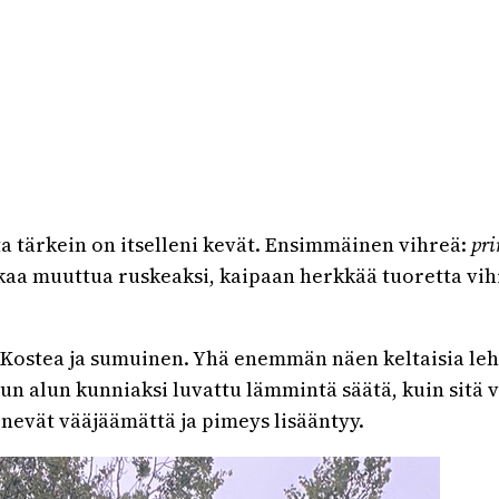
a tärkein on itselleni kevät. Ensimmäinen vihreä:
pr
 alkaa muuttua ruskeaksi, kaipaan herkkää tuoretta 
 Kostea ja sumuinen. Yhä enemmän näen keltaisia leht
skuun alun kunniaksi luvattu lämmintä säätä, kuin si
enevät vääjäämättä ja pimeys lisääntyy.