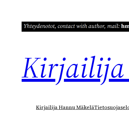
Siirry
sisältöön
Kirjaili
Kirjailija Hannu Mäkelä
Tietosuojasel