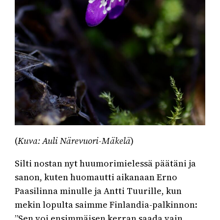
(
Kuva: Auli Närevuori-Mäkelä
)
Silti nostan nyt huumorimielessä päätäni ja
sanon, kuten huomautti aikanaan Erno
Paasilinna minulle ja Antti Tuurille, kun
mekin lopulta saimme Finlandia-palkinnon:
”Sen voi ensimmäisen kerran saada vain