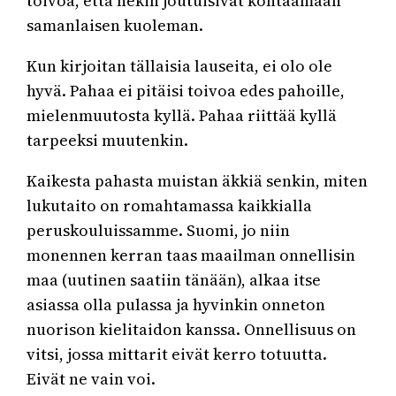
toivoa, että hekin joutuisivat kohtaamaan
samanlaisen kuoleman.
Kun kirjoitan tällaisia lauseita, ei olo ole
hyvä. Pahaa ei pitäisi toivoa edes pahoille,
mielenmuutosta kyllä. Pahaa riittää kyllä
tarpeeksi muutenkin.
Kaikesta pahasta muistan äkkiä senkin, miten
lukutaito on romahtamassa kaikkialla
peruskouluissamme. Suomi, jo niin
monennen kerran taas maailman onnellisin
maa (uutinen saatiin tänään), alkaa itse
asiassa olla pulassa ja hyvinkin onneton
nuorison kielitaidon kanssa. Onnellisuus on
vitsi, jossa mittarit eivät kerro totuutta.
Eivät ne vain voi.