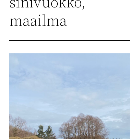
sinivuokko,
maailma