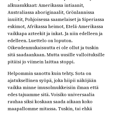
alkuasukkaat: Amerikassa intiaanit,
Australiassa aboriginaalit, Grönlannissa
inuiitit, Pohjoisessa saamelaiset ja Siperiassa
eskimot, Afrikassa heimot, Etelä-Amerikassa
vaikkapa azteekit ja inkat. Ja niin edelleen ja
edelleen. Luettelo on loputon.
Oikeudenmukaisuutta ei ole ollut ja tuskin
sitä saadaankaan. Mutta uusille valloituksille
pitäisi jo viimein laittaa stoppi.
Helpommin sanottu kuin tehty. Sota on
ajatuksellinen syöpä, joka hiipii näköjään
vaikka minne imusolmukkeisiin ilman että
edes tajuamme sitä. Voisiko universaalia
rauhaa siksi koskaan saada aikaan koko
maapallomme mitassa. Tuskin, tai ehkä