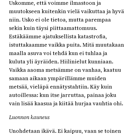
Uskomme, että voimme ilmastoon ja
muutokseen kuitenkin vielä vaikuttaa ja hyvä
niin. Usko ei ole tietoa, mutta parempaa
sekin kuin täysi piittaamattomuus.
Estäkäämme ajatuksellista katastrofia,
istuttakaamme vaikka puita. Mitä muutakaan
maalla asuva voi tehdä kun ei tuhlaa ja
kuluta yli äyräiden. Hiilinielut kunniaan.
Vaikka aaoma metsämme on vanhaa, kaatuu
samaan aikaan ympärillämme muiden
metsää, vieläpä ennätystahtiin. Käy kuin
autoillessa: kun itse jarruttaa, painaa joku
vain lisää kaasua ja kiitää hurjaa vauhtia ohi.
Luonnon kauneus
Unohdetaan ikävä. Ei kaipuu, vaan se toinen