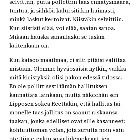
selvittiin, puita poltettiin taas ennätysmäärä,
tuntuu, ja sähköä kului sitäkin huimasti,
minkä laskut kertoivat. Niistäkin selvittiin.
Kun siististi elää, voi elää, saatan sanoa.
Mikään hauska sananlasku se tuskin
kuitenkaan on.
Kun katsoo maailmaa, ei silti pitäisi valittaa
mistään. Olemme hyväosaisia nytkin, vaikka
mitä kiristyksiä olisi pakon edessä tulossa.
En ole poliittisesti tämän hallituksen
kannattaja lainkaan, mutta näkeehän sen
Lipposen sokea Reettakin, että hallitus tai
monelle taas jallitus on saanut niskaansa
taakan, jonka edelliset ovat sille kasanneet:
kohtuuttoman velan, jota surutta noin vain
otettiin etenkin sosialidemokraattien