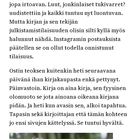
jopa irtoavan. Luut, jonkinlaiset tukivarret?
uudistettiin ja kaikki tuntuu nyt luontuvan.
Mutta kirjan ja sen tekijän
julkistamistilaisuuden olisin silti kyllä myös
halunnut nähdä. Instagramin postauksista
päätellen se on ollut todella onnistunut
tilaisuus.
Ostin teoksen kuitenkin heti seuraavana
päivänä ihan kirjakaupasta enkä pettynyt.
Päinvastoin. Kirja on aina kirja, sen fyysinen
olomuoto se jota ainoana oikeana kirjana
pidän. Ja heti kun avasin sen, alkoi tapahtua.
Tapasin sekä kirjoittajan että tämän kohteen
jo ensi sivujen kättelyssä. Se tuntui hyvältä.