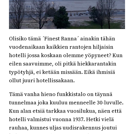
Olisiko tämä ´Finest Ranna´ ainakin tähän
vuodenaikaan kaikkien rantojen hiljaisin
hotelli jossa koskaan olemme yöpyneet? Kun
eilen saavuimme, oli pitkä hiekkarantakin
typötyhjä, ei ketään missään. Eikä ihmisiä
ollut juuri hotellissakaan.
Tämä vanha hieno funkkistalo on täynnä
tunnelmaa joka kuuluu menneelle 30-luvulle.
Kun alan etsiä tarkkaa vuosilukua, näen että
hotelli valmistui vuonna 1937. Hetki vielä
rauhaa, kunnes uljas uudisrakennus joutui