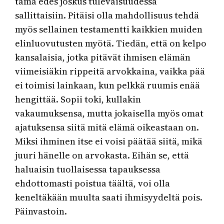
tämä edes joskus tulevaisuudessa
sallittaisiin. Pitäisi olla mahdollisuus tehdä
myös sellainen testamentti kaikkien muiden
elinluovutusten myötä. Tiedän, että on kelpo
kansalaisia, jotka pitävät ihmisen elämän
viimeisiäkin rippeitä arvokkaina, vaikka pää
ei toimisi lainkaan, kun pelkkä ruumis enää
hengittää. Sopii toki, kullakin
vakaumuksensa, mutta jokaisella myös omat
ajatuksensa siitä mitä elämä oikeastaan on.
Miksi ihminen itse ei voisi päätää siitä, mikä
juuri hänelle on arvokasta. Eihän se, että
haluaisin tuollaisessa tapauksessa
ehdottomasti poistua täältä, voi olla
keneltäkään muulta saati ihmisyydeltä pois.
Päinvastoin.