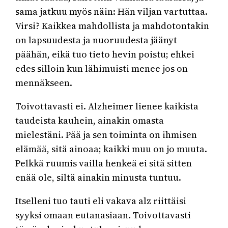
sama jatkuu myös näin: Hän viljan vartuttaa.
Virsi? Kaikkea mahdollista ja mahdotontakin
on lapsuudesta ja nuoruudesta jäänyt
päähän, eikä tuo tieto hevin poistu; ehkei
edes silloin kun lähimuisti menee jos on
mennäkseen.
Toivottavasti ei. Alzheimer lienee kaikista
taudeista kauhein, ainakin omasta
mielestäni. Pää ja sen toiminta on ihmisen
elämää, sitä ainoaa; kaikki muu on jo muuta.
Pelkkä ruumis vailla henkeä ei sitä sitten
enää ole, siltä ainakin minusta tuntuu.
Itselleni tuo tauti eli vakava alz riittäisi
syyksi omaan eutanasiaan. Toivottavasti