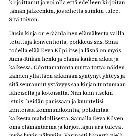
kirjoittanut ja voi olla että edelleen kirjoitan
tämän jälkeenkin, jos aihetta suinkin tulee.
Sitä toivon.
Uusin kirja on eräänlainen elämäkerta vailla
totuttuja konventioita, poikkeus siis. Siinä
todella elää Eeva Kilpi itse ja läsnä on myös
Anna-Riikan henki ja elämä kaiken aikaa ja
kaikessa. Odottamatonta mutta totta: näiden
kahden yllättäen aikanaan syntynyt yhteys ja
sitä seurannut ystävyys saa kirjan tuntumaan
läheiseltä ja kotoisalta. Niin kuin itsekin
istuisi heidän parissaan ja kuuntelisi
kiintoisaa kommunikointia, pohdintaa
kaikesta mahdollisesta. Samalla Eeva Kilven
oma elämäntarina ja kirjoittajan ura tulevat
myös hyvin näkyviin. Varmasti hänestä vielä