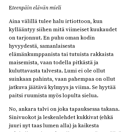
E
teenpäin elävän mieli
Aina välillä tulee halu irtiottoon, kun
kyllääntyy siihen mitä viimeiset kuukaudet
on tarjonnut. En puhu oman kodin
hyvyydestä, samanlaisesta
elämänkumppanista tai tutuista rakkaista
maisemista, vaan todella pitkästä ja
kuluttavasta talvesta. Lumi ei ole ollut
suinkaan pahinta, vaan pahempaa on ollut
jatkuva jäätävä kylmyys ja viima. Se hyytää
paitsi ruumista myös lopulta sielua.
No, ankara talvi on joka tapauksessa takana.
Sinivuokot ja leskenlehdet kukkivat (ehkä
juuri nyt taas lumen alla) ja kaikesta