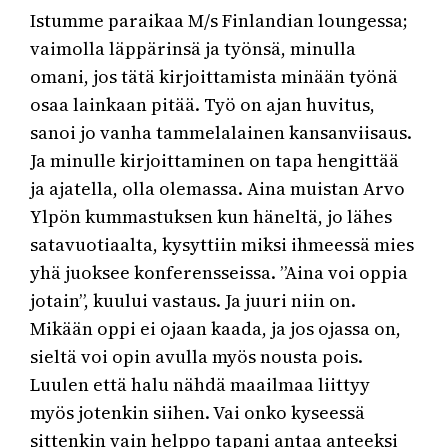
Istumme paraikaa M/s Finlandian loungessa;
vaimolla läppärinsä ja työnsä, minulla
omani, jos tätä kirjoittamista minään työnä
osaa lainkaan pitää. Työ on ajan huvitus,
sanoi jo vanha tammelalainen kansanviisaus.
Ja minulle kirjoittaminen on tapa hengittää
ja ajatella, olla olemassa. Aina muistan Arvo
Ylpön kummastuksen kun häneltä, jo lähes
satavuotiaalta, kysyttiin miksi ihmeessä mies
yhä juoksee konferensseissa. ”Aina voi oppia
jotain”, kuului vastaus. Ja juuri niin on.
Mikään oppi ei ojaan kaada, ja jos ojassa on,
sieltä voi opin avulla myös nousta pois.
Luulen että halu nähdä maailmaa liittyy
myös jotenkin siihen. Vai onko kyseessä
sittenkin vain helppo tapani antaa anteeksi