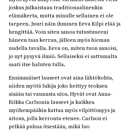
joskus julkaistaan traditionaalinenkin
elämäkerta, mutta minulle sellainen ei ole
tarpeen. Juuri näin ihminen Eeva Kilpi elää ja
hengittää. Voin siten sanoa tutustuneeni
häneen taas kerran, jälleen myös hieman
uudella tavalla. Eeva on, miten tuon sanoisi,
jo nyt pysyvä ilmiö. Sellaiseksi ei sattumalta
saati itse haluten tulla.
Ensimmäiset lauseet ovat aina lähtökohta,
niiden myötä lukija joko heittyy teoksen
sisään tai vaunusta ulos. Hyvät ovat Anna-
Riikka Carlsonin lauseet ja kaikkea
myöhempääkin kattaa myös vilpittömyys ja
aitous, jolla kerronta etenee. Carlson ei
pelkää puhua itsestään, mikä luo