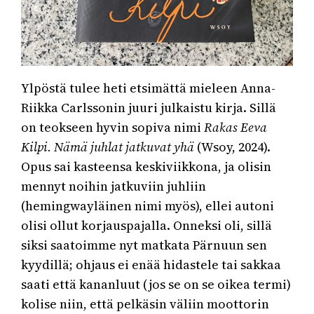
Ylpöstä tulee heti etsimättä mieleen Anna-
Riikka Carlssonin juuri julkaistu kirja. Sillä
on teokseen hyvin sopiva nimi
Rakas Eeva
Kilpi. Nämä juhlat jatkuvat yhä
(Wsoy, 2024).
Opus sai kasteensa keskiviikkona, ja olisin
mennyt noihin jatkuviin juhliin
(hemingwayläinen nimi myös), ellei autoni
olisi ollut korjauspajalla. Onneksi oli, sillä
siksi saatoimme nyt matkata Pärnuun sen
kyydillä; ohjaus ei enää hidastele tai sakkaa
saati että kananluut (jos se on se oikea termi)
kolise niin, että pelkäsin väliin moottorin