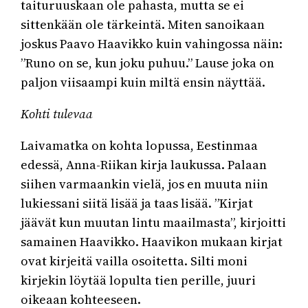
taituruuskaan ole pahasta, mutta se ei
sittenkään ole tärkeintä. Miten sanoikaan
joskus Paavo Haavikko kuin vahingossa näin:
”Runo on se, kun joku puhuu.” Lause joka on
paljon viisaampi kuin miltä ensin näyttää.
Kohti tulevaa
Laivamatka on kohta lopussa, Eestinmaa
edessä, Anna-Riikan kirja laukussa. Palaan
siihen varmaankin vielä, jos en muuta niin
lukiessani siitä lisää ja taas lisää. ”Kirjat
jäävät kun muutan lintu maailmasta”, kirjoitti
samainen Haavikko. Haavikon mukaan kirjat
ovat kirjeitä vailla osoitetta. Silti moni
kirjekin löytää lopulta tien perille, juuri
oikeaan kohteeseen.