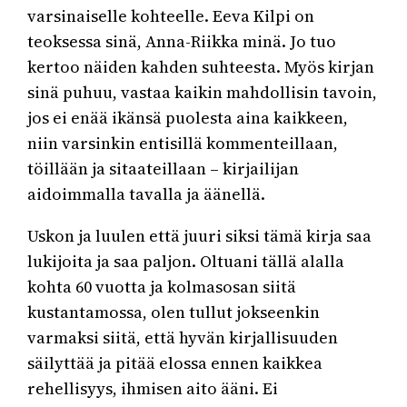
varsinaiselle kohteelle. Eeva Kilpi on
teoksessa sinä, Anna-Riikka minä. Jo tuo
kertoo näiden kahden suhteesta. Myös kirjan
sinä puhuu, vastaa kaikin mahdollisin tavoin,
jos ei enää ikänsä puolesta aina kaikkeen,
niin varsinkin entisillä kommenteillaan,
töillään ja sitaateillaan – kirjailijan
aidoimmalla tavalla ja äänellä.
Uskon ja luulen että juuri siksi tämä kirja saa
lukijoita ja saa paljon. Oltuani tällä alalla
kohta 60 vuotta ja kolmasosan siitä
kustantamossa, olen tullut jokseenkin
varmaksi siitä, että hyvän kirjallisuuden
säilyttää ja pitää elossa ennen kaikkea
rehellisyys, ihmisen aito ääni. Ei