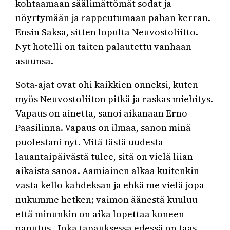
kohtaamaan säälimättömät sodat ja
nöyrtymään ja rappeutumaan pahan kerran.
Ensin Saksa, sitten lopulta Neuvostoliitto.
Nyt hotelli on taiten palautettu vanhaan
asuunsa.
Sota-ajat ovat ohi kaikkien onneksi, kuten
myös Neuvostoliiton pitkä ja raskas miehitys.
Vapaus on ainetta, sanoi aikanaan Erno
Paasilinna. Vapaus on ilmaa, sanon minä
puolestani nyt. Mitä tästä uudesta
lauantaipäivästä tulee, sitä on vielä liian
aikaista sanoa. Aamiainen alkaa kuitenkin
vasta kello kahdeksan ja ehkä me vielä jopa
nukumme hetken; vaimon äänestä kuuluu
että minunkin on aika lopettaa koneen
naputus. Joka tapauksessa edessä on taas