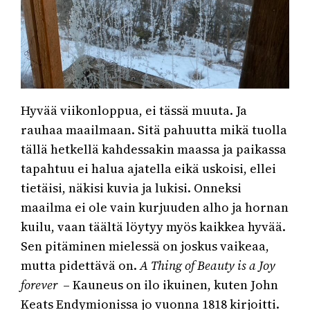
Hyvää viikonloppua, ei tässä muuta. Ja
rauhaa maailmaan. Sitä pahuutta mikä tuolla
tällä hetkellä kahdessakin maassa ja paikassa
tapahtuu ei halua ajatella eikä uskoisi, ellei
tietäisi, näkisi kuvia ja lukisi. Onneksi
maailma ei ole vain kurjuuden alho ja hornan
kuilu, vaan täältä löytyy myös kaikkea hyvää.
Sen pitäminen mielessä on joskus vaikeaa,
mutta pidettävä on.
A Thing of Beauty is a Joy
forever
– Kauneus on ilo ikuinen, kuten John
Keats Endymionissa jo vuonna 1818 kirjoitti.