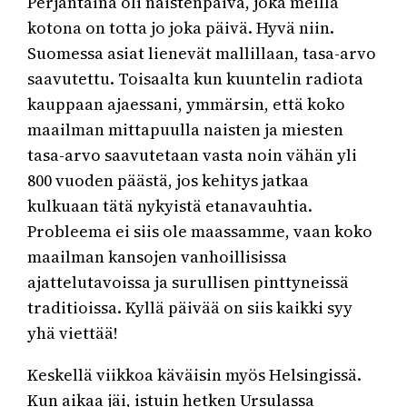
Perjantaina oli naistenpäivä, joka meillä
kotona on totta jo joka päivä. Hyvä niin.
Suomessa asiat lienevät mallillaan, tasa-arvo
saavutettu. Toisaalta kun kuuntelin radiota
kauppaan ajaessani, ymmärsin, että koko
maailman mittapuulla naisten ja miesten
tasa-arvo saavutetaan vasta noin vähän yli
800 vuoden päästä, jos kehitys jatkaa
kulkuaan tätä nykyistä etanavauhtia.
Probleema ei siis ole maassamme, vaan koko
maailman kansojen vanhoillisissa
ajattelutavoissa ja surullisen pinttyneissä
traditioissa. Kyllä päivää on siis kaikki syy
yhä viettää!
Keskellä viikkoa käväisin myös Helsingissä.
Kun aikaa jäi, istuin hetken Ursulassa