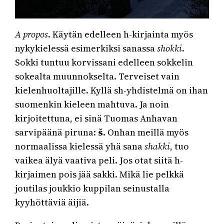
A propos
. Käytän edelleen h-kirjainta myös
nykykielessä esimerkiksi sanassa
shokki
.
Sokki tuntuu korvissani edelleen sokkelin
sokealta muunnokselta. Terveiset vain
kielenhuoltajille. Kyllä sh-yhdistelmä on ihan
suomenkin kieleen mahtuva. Ja noin
kirjoitettuna, ei sinä Tuomas Anhavan
sarvipäänä piruna:
š
. Onhan meillä myös
normaalissa kielessä yhä sana
shakki
, tuo
vaikea älyä vaativa peli. Jos otat siitä h-
kirjaimen pois jää sakki. Mikä lie pelkkä
joutilas joukkio kuppilan seinustalla
kyyhöttäviä äijiä.