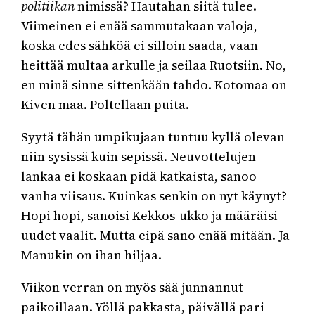
politiikan
nimissä? Hautahan siitä tulee.
Viimeinen ei enää sammutakaan valoja,
koska edes sähköä ei silloin saada, vaan
heittää multaa arkulle ja seilaa Ruotsiin. No,
en minä sinne sittenkään tahdo. Kotomaa on
Kiven maa. Poltellaan puita.
Syytä tähän umpikujaan tuntuu kyllä olevan
niin sysissä kuin sepissä. Neuvottelujen
lankaa ei koskaan pidä katkaista, sanoo
vanha viisaus. Kuinkas senkin on nyt käynyt?
Hopi hopi, sanoisi Kekkos-ukko ja määräisi
uudet vaalit. Mutta eipä sano enää mitään. Ja
Manukin on ihan hiljaa.
Viikon verran on myös sää junnannut
paikoillaan. Yöllä pakkasta, päivällä pari