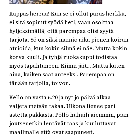
Kappas herraa! Kun se ei ollut paras herkku,
ei sitä sopinut syödä heti, vaan osoittaa
hyljeksimällä, että parempaa olisi syytä
tarjota. Yö on siksi mainio aika pienen koiran
atrioida, kun kokin silmä ei näe. Mutta kokin
korva kuuli. Ja tyhjä ruokakuppi todistaa
myös tapahtuneen. Kiinni jäit… Mutta kuten
aina, kaiken saat anteeksi. Parempaa on
tänään tarjolla, toivon.
Kello on vasta 6.20 ja nyt jo päivä alkaa
valjeta metsän takaa. Ulkona lienee pari
astetta pakkasta. Pöllö huhuili aiemmin, pian
joutsenetkin lentävät taas ja kuuluttavat
maailmalle että ovat saapuneet.