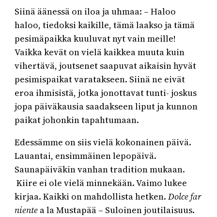
Siinä äänessä on iloa ja uhmaa: – Haloo
haloo, tiedoksi kaikille, tämä laakso ja tämä
pesimäpaikka kuuluvat nyt vain meille!
Vaikka kevät on vielä kaikkea muuta kuin
vihertävä, joutsenet saapuvat aikaisin hyvät
pesimispaikat varatakseen. Siinä ne eivät
eroa ihmisistä, jotka jonottavat tunti- joskus
jopa päiväkausia saadakseen liput ja kunnon
paikat johonkin tapahtumaan.
Edessämme on siis vielä kokonainen päivä.
Lauantai, ensimmäinen lepopäivä.
Saunapäiväkin vanhan tradition mukaan.
Kiire ei ole vielä minnekään. Vaimo lukee
kirjaa. Kaikki on mahdollista hetken.
Dolce far
niente
a la Mustapää – Suloinen joutilaisuus.