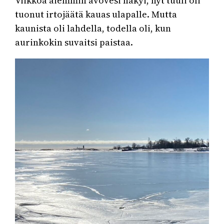
Viikkoa aiemmin avovesi näkyi, nyt tuuli oli
tuonut irtojäätä kauas ulapalle. Mutta
kaunista oli lahdella, todella oli, kun
aurinkokin suvaitsi paistaa.