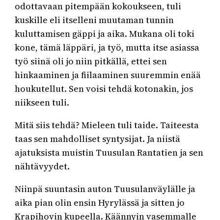
odottavaan pitempään kokoukseen, tuli
kuskille eli itselleni muutaman tunnin
kuluttamisen gäppi ja aika. Mukana oli toki
kone, tämä läppäri, ja työ, mutta itse asiassa
työ siinä oli jo niin pitkällä, ettei sen
hinkaaminen ja fiilaaminen suuremmin enää
houkutellut. Sen voisi tehdä kotonakin, jos
niikseen tuli.
Mitä siis tehdä? Mieleen tuli taide. Taiteesta
taas sen mahdolliset syntysijat. Ja niistä
ajatuksista muistin Tuusulan Rantatien ja sen
nähtävyydet.
Niinpä suuntasin auton Tuusulanväylälle ja
aika pian olin ensin Hyrylässä ja sitten jo
Krapihovin kupeella. Käännyin vasemmalle