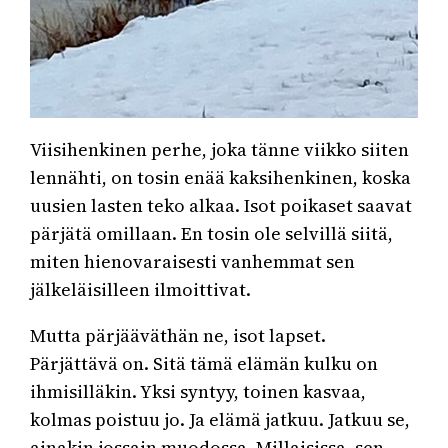
Viisihenkinen perhe, joka tänne viikko siiten
lennähti, on tosin enää kaksihenkinen, koska
uusien lasten teko alkaa. Isot poikaset saavat
pärjätä omillaan. En tosin ole selvillä siitä,
miten hienovaraisesti vanhemmat sen
jälkeläisilleen ilmoittivat.
Mutta pärjääväthän ne, isot lapset.
Pärjättävä on. Sitä tämä elämän kulku on
ihmisilläkin. Yksi syntyy, toinen kasvaa,
kolmas poistuu jo. Ja elämä jatkuu. Jatkuu se,
ainakin jossain muodossa. Millaisissa, sen