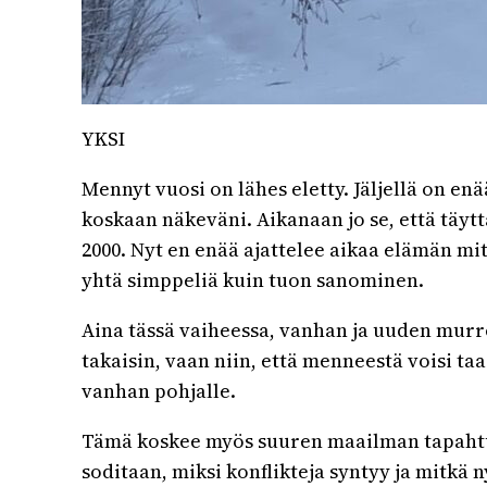
YKSI
Mennyt vuosi on lähes eletty. Jäljellä on en
koskaan näkeväni. Aikanaan jo se, että täyt
2000. Nyt en enää ajattelee aikaa elämän mit
yhtä simppeliä kuin tuon sanominen.
Aina tässä vaiheessa, vanhan ja uuden murro
takaisin, vaan niin, että menneestä voisi ta
vanhan pohjalle.
Tämä koskee myös suuren maailman tapahtu
soditaan, miksi konflikteja syntyy ja mitkä