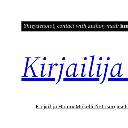
Siirry
sisältöön
Kirjaili
Kirjailija Hannu Mäkelä
Tietosuojasel