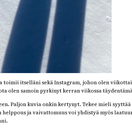
a toimii itselläni sekä Instagram, johon olen viikott
, jota olen samoin pyrkinyt kerran viikossa täydentäm
n. Paljon kuvia onkin kertynyt. Tekee mieli syyttää
elppous ja vaivattomuus voi yhdistyä myös laatuun,
ni.