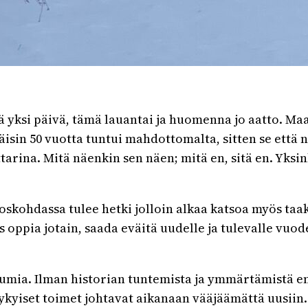
ää yksi päivä, tämä lauantai ja huomenna jo aatto. Ma
täisin 50 vuotta tuntui mahdottomalta, sitten se ett
tarina. Mitä näenkin sen näen; mitä en, sitä en. Yksi
skohdassa tulee hetki jolloin alkaa katsoa myös taak
as oppia jotain, saada eväitä uudelle ja tulevalle vuo
mia. Ilman historian tuntemista ja ymmärtämistä em
 nykyiset toimet johtavat aikanaan vääjäämättä uusii