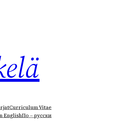
kelä
irjat
Curriculum Vitae
n English
По – русски