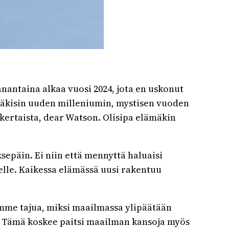
anantaina alkaa vuosi 2024, jota en uskonut
ä näkisin uuden milleniumin, mystisen vuoden
nkertaista, dear Watson. Olisipa elämäkin
sepäin. Ei niin että mennyttä haluaisi
delle. Kaikessa elämässä uusi rakentuu
me tajua, miksi maailmassa ylipäätään
n. Tämä koskee paitsi maailman kansoja myös