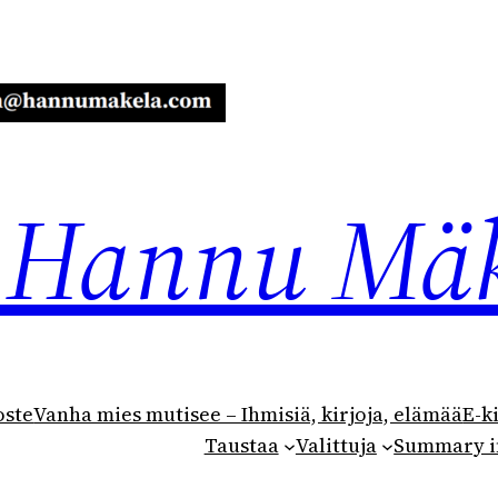
ja Hannu Mä
oste
Vanha mies mutisee – Ihmisiä, kirjoja, elämää
E-k
Taustaa
Valittuja
Summary i