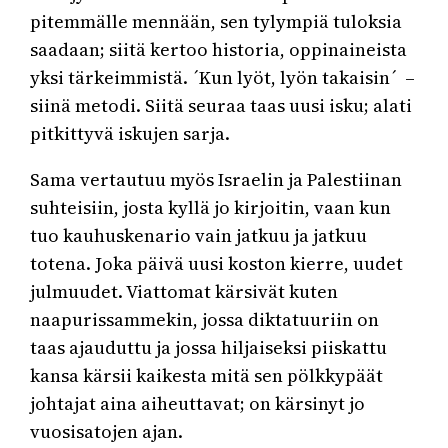
pitemmälle mennään, sen tylympiä tuloksia
saadaan; siitä kertoo historia, oppinaineista
yksi tärkeimmistä. ´Kun lyöt, lyön takaisin´ –
siinä metodi. Siitä seuraa taas uusi isku; alati
pitkittyvä iskujen sarja.
Sama vertautuu myös Israelin ja Palestiinan
suhteisiin, josta kyllä jo kirjoitin, vaan kun
tuo kauhuskenario vain jatkuu ja jatkuu
totena. Joka päivä uusi koston kierre, uudet
julmuudet. Viattomat kärsivät kuten
naapurissammekin, jossa diktatuuriin on
taas ajauduttu ja jossa hiljaiseksi piiskattu
kansa kärsii kaikesta mitä sen pölkkypäät
johtajat aina aiheuttavat; on kärsinyt jo
vuosisatojen ajan.