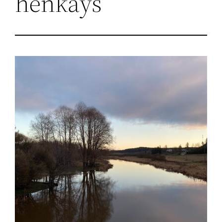
henkäys