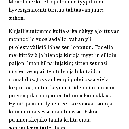
Monet merkit eli ajallemme tyypillinen
hyvesignalointi tuntuu tähtäävän juuri
siihen.
Kirjallisuutemme kulta-aika näkyy ajoittuvan
menneelle vuosisadalle, vähän yli
puolestavälistä lähes sen loppuun. Todella
merkittäviä ja hienoja kirjoja myytiin silloin
paljon ilman kilpailujakin; sitten seurasi
uusien vempaitten tulva ja lukutaidon
romahdus. Jos vanhempi polvi osaa vielä
kirjoittaa, miten käynee uuden nuorimman
polven joka näppäilee lähinnä kännykkää.
Hymiö ja muut lyhenteet korvaavat sanoja
kuin muinaisessa maailmassa. Eskon
puumerkkejäkö täällä kohta enää
sopimuksiin taiteillaan.