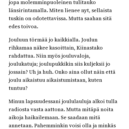
jopa molemminpuoleinen tulitauko
länsirintamalla. Miten lienee nyt, sellaista
tuskin on odotettavissa. Mutta saahan sitä
edes toivoa.
Jouluun törmää jo kaikkialla. Joulun
rihkamaa näkee kasoittain, Kiinastako
rahdattua. Niin myös jouluvaloja,
joulukatuja; joulupukkikin siis kuljeksii jo
jossain? Uh ja huh. Onko aina ollut näin että
joulu aikaistuu aikaistumistaan, kuten
tuntuu?
Minun lapsuudessani joululauluja alkoi tulla
radiosta vasta aattona. Mutta mitäpä noita
aikoja haikailemaan. Se saadaan mitä
annetaan. Pahemminkin voisi olla ja minkäs