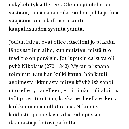
nykykehitykselle teet. Olenpa puolella tai
vastaan, tämä rahan eikä rauhan juhla jatkaa
vääjäämätöntä kulkuaan kohti
kaupallisuuden syvintä ydintä.
Joulun lahjat ovat olleet itselleni jo pitkään
lähes satiirin aihe, kun muistan, mistä tuo
traditio on peräisin. Joulupukin esikuva oli
pyhä Nikolaus (270 – 342), Myran piispana
toiminut. Kun hän kulki katua, hän kuuli
avoimesta ikkunasta miten köyhä isä sanoi
nuorelle tyttärelleen, että tämän tuli aloittaa
työt prostituoituna, koska perheellä ei kerta
kaikkiaan enää ollut rahaa. Nikolaus
kauhistui ja paiskasi salaa rahapussin
ikkunasta ja katosi paikalta.