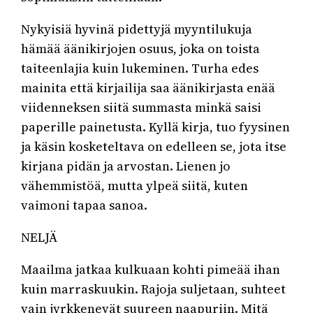
Nykyisiä hyvinä pidettyjä myyntilukuja
hämää äänikirjojen osuus, joka on toista
taiteenlajia kuin lukeminen. Turha edes
mainita että kirjailija saa äänikirjasta enää
viidenneksen siitä summasta minkä saisi
paperille painetusta. Kyllä kirja, tuo fyysinen
ja käsin kosketeltava on edelleen se, jota itse
kirjana pidän ja arvostan. Lienen jo
vähemmistöä, mutta ylpeä siitä, kuten
vaimoni tapaa sanoa.
NELJÄ
Maailma jatkaa kulkuaan kohti pimeää ihan
kuin marraskuukin. Rajoja suljetaan, suhteet
vain jyrkkenevät suureen naapuriin. Mitä