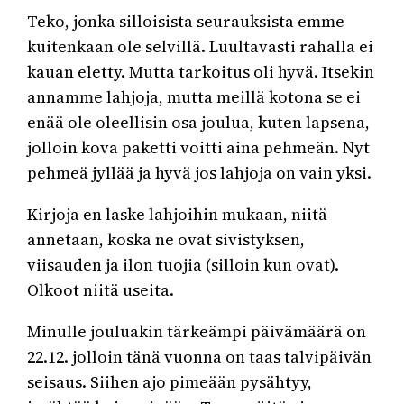
Teko, jonka silloisista seurauksista emme
kuitenkaan ole selvillä. Luultavasti rahalla ei
kauan eletty. Mutta tarkoitus oli hyvä. Itsekin
annamme lahjoja, mutta meillä kotona se ei
enää ole oleellisin osa joulua, kuten lapsena,
jolloin kova paketti voitti aina pehmeän. Nyt
pehmeä jyllää ja hyvä jos lahjoja on vain yksi.
Kirjoja en laske lahjoihin mukaan, niitä
annetaan, koska ne ovat sivistyksen,
viisauden ja ilon tuojia (silloin kun ovat).
Olkoot niitä useita.
Minulle jouluakin tärkeämpi päivämäärä on
22.12. jolloin tänä vuonna on taas talvipäivän
seisaus. Siihen ajo pimeään pysähtyy,