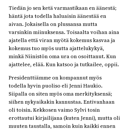
Tiedän jo sen ketä varmastikaan en äänestä;
häntä jota todella haluaisin äänestää en
aivan. Jokaisella on plussansa mutta
varsinkin miinuksensa. Toisaalta voihan aina
ajatella että viran myötä kokemus kasvaa ja
kokemus tuo myös uutta ajattelukykyä,
minkä Niinistön oma ura on osoittanut. Kun
ajattelee, elää. Kun katsoo ja tutkailee, oppii.
Presidenttiämme on kompannut myös
todella hyvin puoliso eli Jenni Haukio.
Siipalla on siten myös oma merkityksensä;
siihen nykyaikakin kannustaa. Entivanhaan
oli toisin. Kekkosen vaimo Sylvi tosin
erottautui kirjailijana (kuten Jenni), mutta oli
muuten taustalla, samoin kuin kaikki ennen