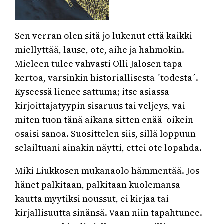
Sen verran olen sitä jo lukenut että kaikki
miellyttää, lause, ote, aihe ja hahmokin.
Mieleen tulee vahvasti Olli Jalosen tapa
kertoa, varsinkin historiallisesta ´todesta´.
Kyseessä lienee sattuma; itse asiassa
kirjoittajatyypin sisaruus tai veljeys, vai
miten tuon tänä aikana sitten enää oikein
osaisi sanoa. Suosittelen siis, sillä loppuun
selailtuani ainakin näytti, ettei ote lopahda.
Miki Liukkosen mukanaolo hämmentää. Jos
hänet palkitaan, palkitaan kuolemansa
kautta myytiksi noussut, ei kirjaa tai
kirjallisuutta sinänsä. Vaan niin tapahtunee.