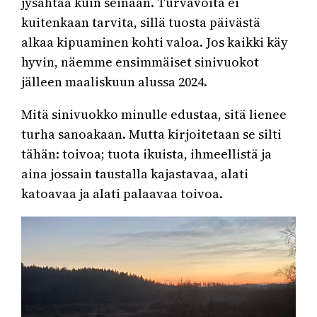
jysähtää kuin seinään. Turvavöitä ei
kuitenkaan tarvita, sillä tuosta päivästä
alkaa kipuaminen kohti valoa. Jos kaikki käy
hyvin, näemme ensimmäiset sinivuokot
jälleen maaliskuun alussa 2024.
Mitä sinivuokko minulle edustaa, sitä lienee
turha sanoakaan. Mutta kirjoitetaan se silti
tähän: toivoa; tuota ikuista, ihmeellistä ja
aina jossain taustalla kajastavaa, alati
katoavaa ja alati palaavaa toivoa.