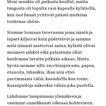
Moni muukin oli paikasta kuullut, mutta
tungosta oli lopulta vain kapealla kylätiellä,
kun isot bussit yrittivät päästä mutkissa
toistensa ohitse.
Söimme lounaan tavernassa jossa isäntä ja
lapset kiljuivat kuin pistettävät ja saimme
mitä isännät saattoivat antaa; kylästä olivat
menneet sähköt eikä palautusta ollut
kuulemma luvattu pitkään aikaan. Mutta
hyvää saimme silti: zucchinipiirasta, papua,
etanoita, tshasikia, ihan niin ettei
paremmasta väliä; kaasuhella kun toimi.
Kaasupulloja näkeekin vähän joka puolella.
Lähdimme lampsimaan ylämäkeen ja
osuimme onnekkaasti oikeaan kohteeseen.