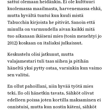
sattui olemaan heidänkin. Ei ole kulttuuri
kuolemassa maailmasta, harvenemassa ehkä,
mutta hyvältä tuntui kun kuuli mistä
Tabucchin kirjoista he pitivät. Sanoin että
minulla on varmuudella aivan kaikki mitä
tuo aikanaan ikäiseni mies (tosin menehtyi jo
2012) koskaan on italiaksi julkaissut.
Keskustelu olisi jatkunut, mutta
valajamestari tuli taas siihen ja pitihän
häneltä yksi pytty ostaa, varsinkin kun vaimo
sen valitsi.
En ollut pahoillani, niin hyvää työtä mies
teki. Ilo oli hänetkin tavata. Sähköt olivat
edelleen poissa joten kortilla maksaminen ei
onnistuisi, mutta kun nostin käteni, sähköt