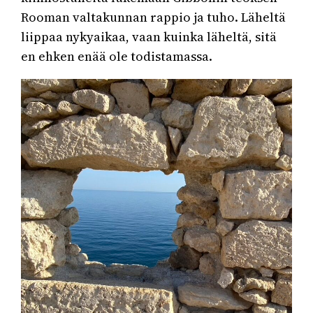
Rooman valtakunnan rappio ja tuho. Läheltä
liippaa nykyaikaa, vaan kuinka läheltä, sitä
en ehken enää ole todistamassa.