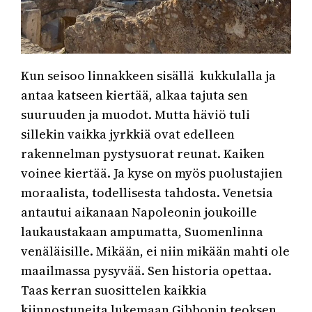
Kun seisoo linnakkeen sisällä kukkulalla ja
antaa katseen kiertää, alkaa tajuta sen
suuruuden ja muodot. Mutta häviö tuli
sillekin vaikka jyrkkiä ovat edelleen
rakennelman pystysuorat reunat. Kaiken
voinee kiertää. Ja kyse on myös puolustajien
moraalista, todellisesta tahdosta. Venetsia
antautui aikanaan Napoleonin joukoille
laukaustakaan ampumatta, Suomenlinna
venäläisille. Mikään, ei niin mikään mahti ole
maailmassa pysyvää. Sen historia opettaa.
Taas kerran suosittelen kaikkia
kiinnostuneita lukemaan Gibbonin teoksen