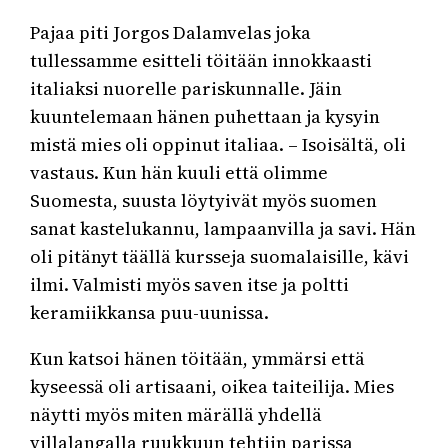
Pajaa piti Jorgos Dalamvelas joka
tullessamme esitteli töitään innokkaasti
italiaksi nuorelle pariskunnalle. Jäin
kuuntelemaan hänen puhettaan ja kysyin
mistä mies oli oppinut italiaa. – Isoisältä, oli
vastaus. Kun hän kuuli että olimme
Suomesta, suusta löytyivät myös suomen
sanat kastelukannu, lampaanvilla ja savi. Hän
oli pitänyt täällä kursseja suomalaisille, kävi
ilmi. Valmisti myös saven itse ja poltti
keramiikkansa puu-uunissa.
Kun katsoi hänen töitään, ymmärsi että
kyseessä oli artisaani, oikea taiteilija. Mies
näytti myös miten märällä yhdellä
villalangalla ruukkuun tehtiin parissa