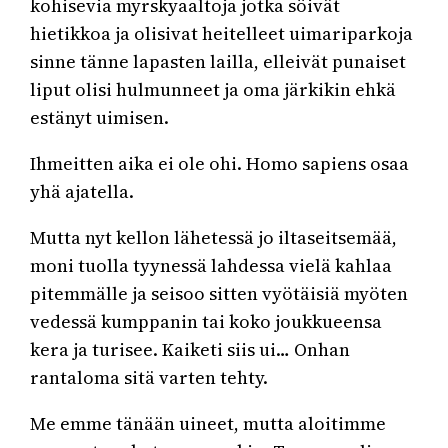
kohisevia myrskyaaltoja jotka söivät
hietikkoa ja olisivat heitelleet uimariparkoja
sinne tänne lapasten lailla, elleivät punaiset
liput olisi hulmunneet ja oma järkikin ehkä
estänyt uimisen.
Ihmeitten aika ei ole ohi. Homo sapiens osaa
yhä ajatella.
Mutta nyt kellon lähetessä jo iltaseitsemää,
moni tuolla tyynessä lahdessa vielä kahlaa
pitemmälle ja seisoo sitten vyötäisiä myöten
vedessä kumppanin tai koko joukkueensa
kera ja turisee. Kaiketi siis ui… Onhan
rantaloma sitä varten tehty.
Me emme tänään uineet, mutta aloitimme