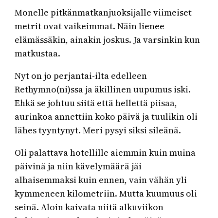
Monelle pitkänmatkanjuoksijalle viimeiset
metrit ovat vaikeimmat. Näin lienee
elämässäkin, ainakin joskus. Ja varsinkin kun
matkustaa.
Nyt on jo perjantai-ilta edelleen
Rethymno(ni)ssa ja äkillinen uupumus iski.
Ehkä se johtuu siitä että hellettä piisaa,
aurinkoa annettiin koko päivä ja tuulikin oli
lähes tyyntynyt. Meri pysyi siksi sileänä.
Oli palattava hotellille aiemmin kuin muina
päivinä ja niin kävelymäärä jäi
alhaisemmaksi kuin ennen, vain vähän yli
kymmeneen kilometriin. Mutta kuumuus oli
seinä. Aloin kaivata niitä alkuviikon