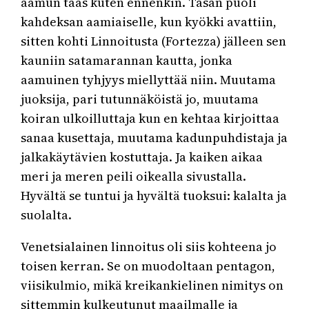
aamun taas kuten ennenkin. Tasan puoli
kahdeksan aamiaiselle, kun kyökki avattiin,
sitten kohti Linnoitusta (Fortezza) jälleen sen
kauniin satamarannan kautta, jonka
aamuinen tyhjyys miellyttää niin. Muutama
juoksija, pari tutunnäköistä jo, muutama
koiran ulkoilluttaja kun en kehtaa kirjoittaa
sanaa kusettaja, muutama kadunpuhdistaja ja
jalkakäytävien kostuttaja. Ja kaiken aikaa
meri ja meren peili oikealla sivustalla.
Hyvältä se tuntui ja hyvältä tuoksui: kalalta ja
suolalta.
Venetsialainen linnoitus oli siis kohteena jo
toisen kerran. Se on muodoltaan pentagon,
viisikulmio, mikä kreikankielinen nimitys on
sittemmin kulkeutunut maailmalle ja