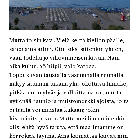
Mutta toisin kävi. Vielä kerta kiellon päälle,
sanoi aina äitini. Otin siksi sittenkin yhden,
vaan todella jo vihoviimeisen kuvan. Näin
aika kuluu. Yö hiipii, valo katoaa.
Loppukuvan taustalla vasemmalla reunalla
näkyy sataman takana yhä jököttävä linnake,
pitkään niin ylväs ja valloittamaton, mutta
nyt enää raunio ja muistomerkki ajoista, joita
ei täällä voi muistaa kukaan; jokin
historioitsija vain. Mutta meidän muidenkin
olisi ehkä hyvä tajuta, että maailmamme on
kerroksia täynnä. Aina kannattaa kaivaa niin