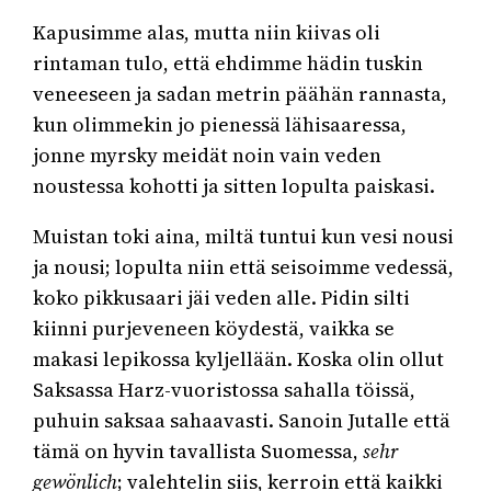
Kapusimme alas, mutta niin kiivas oli
rintaman tulo, että ehdimme hädin tuskin
veneeseen ja sadan metrin päähän rannasta,
kun olimmekin jo pienessä lähisaaressa,
jonne myrsky meidät noin vain veden
noustessa kohotti ja sitten lopulta paiskasi.
Muistan toki aina, miltä tuntui kun vesi nousi
ja nousi; lopulta niin että seisoimme vedessä,
koko pikkusaari jäi veden alle. Pidin silti
kiinni purjeveneen köydestä, vaikka se
makasi lepikossa kyljellään. Koska olin ollut
Saksassa Harz-vuoristossa sahalla töissä,
puhuin saksaa sahaavasti. Sanoin Jutalle että
tämä on hyvin tavallista Suomessa,
sehr
gewönlich
; valehtelin siis, kerroin että kaikki