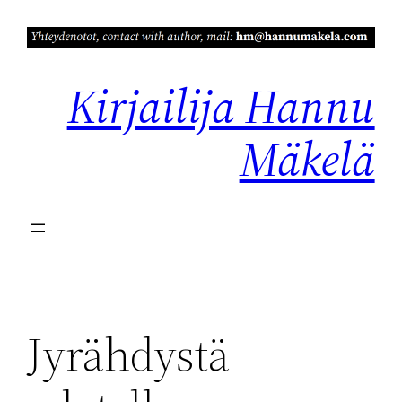
Siirry
sisältöön
Kirjailija Hannu
Mäkelä
Jyrähdystä