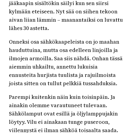
jääkaapin sisältökin säilyi kun sen siirsi
kylmään eteiseen. Nyt sää on siihen tekoon
aivan liian lämmin – maanantaiksi on luvattu
lähes 30 astetta.
Onneksi osa sähkökaapeleista on jo maahan
hauduttuina, mutta osa edelleen linjoilla ja
ilmojen armoilla. Saa siis nähdä. Onhan tässä
aiemmin uhkailtu, annettu lukuisia
ennusteita hurjista tuulista ja rajuilmoista
joista sitten on tullut pelkkiä tussahduksia.
Parempi kuitenkin näin kuin toisinpäin. Ja
ainakin olemme varautuneet tulevaan.
Sähkölamput ovat esillä ja öljylamppujakin
löytyy. Vilu ei ainakaan tunge puseroon,
viilennystä ei ilman sähköä toisaalta saada.