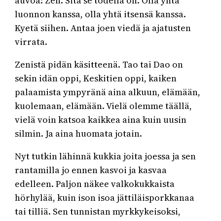
auvoa: Zen. Sitä se todella on. Olla yhtä
luonnon kanssa, olla yhtä itsensä kanssa.
Kyetä siihen. Antaa joen viedä ja ajatusten
virrata.
Zenistä pidän käsitteenä. Tao tai Dao on
sekin idän oppi, Keskitien oppi, kaiken
palaamista ympyränä aina alkuun, elämään,
kuolemaan, elämään. Vielä olemme täällä,
vielä voin katsoa kaikkea aina kuin uusin
silmin. Ja aina huomata jotain.
Nyt tutkin lähinnä kukkia joita joessa ja sen
rantamilla jo ennen kasvoi ja kasvaa
edelleen. Paljon näkee valkokukkaista
hörhylää, kuin ison isoa jättiläisporkkanaa
tai tilliä. Sen tunnistan myrkkykeisoksi,