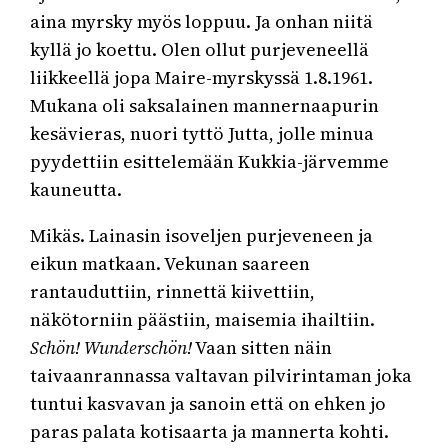
aina myrsky myös loppuu. Ja onhan niitä
kyllä jo koettu. Olen ollut purjeveneellä
liikkeellä jopa Maire-myrskyssä 1.8.1961.
Mukana oli saksalainen mannernaapurin
kesävieras, nuori tyttö Jutta, jolle minua
pyydettiin esittelemään Kukkia-järvemme
kauneutta.
Mikäs. Lainasin isoveljen purjeveneen ja
eikun matkaan. Vekunan saareen
rantauduttiin, rinnettä kiivettiin,
näkötorniin päästiin, maisemia ihailtiin.
Schön! Wunderschön!
Vaan sitten näin
taivaanrannassa valtavan pilvirintaman joka
tuntui kasvavan ja sanoin että on ehken jo
paras palata kotisaarta ja mannerta kohti.