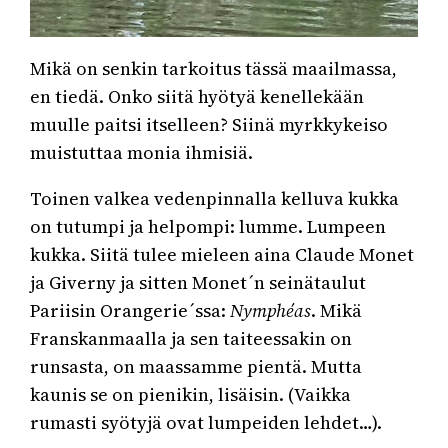
Mikä on senkin tarkoitus tässä maailmassa,
en tiedä. Onko siitä hyötyä kenellekään
muulle paitsi itselleen? Siinä myrkkykeiso
muistuttaa monia ihmisiä.
Toinen valkea vedenpinnalla kelluva kukka
on tutumpi ja helpompi: lumme. Lumpeen
kukka. Siitä tulee mieleen aina Claude Monet
ja Giverny ja sitten Monet´n seinätaulut
Pariisin Orangerie´ssa:
Nymphéas
. Mikä
Franskanmaalla ja sen taiteessakin on
runsasta, on maassamme pientä. Mutta
kaunis se on pienikin, lisäisin. (Vaikka
rumasti syötyjä ovat lumpeiden lehdet…).