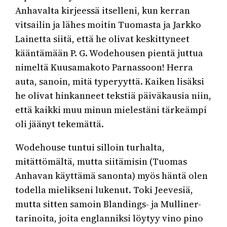
Anhavalta kirjeessä itselleni, kun kerran
vitsailin ja lähes moitin Tuomasta ja Jarkko
Lainetta siitä, että he olivat keskittyneet
kääntämään P. G. Wodehousen pientä juttua
nimeltä Kuusamakoto Parnassoon! Herra
auta, sanoin, mitä typeryyttä. Kaiken lisäksi
he olivat hinkanneet tekstiä päiväkausia niin,
että kaikki muu minun mielestäni tärkeämpi
oli jäänyt tekemättä.
Wodehouse tuntui silloin turhalta,
mitättömältä, mutta siitämisin (Tuomas
Anhavan käyttämä sanonta) myös häntä olen
todella mielikseni lukenut. Toki Jeevesiä,
mutta sitten samoin Blandings- ja Mulliner-
tarinoita, joita englanniksi löytyy vino pino