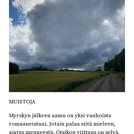
MUISTOJA
Myrskyn jälkeen aamu on yksi vanhoista
romaaneistani. Jotain palaa siitä mieleen,
ajatus menneestä. Otsikon viittaus on selvä,