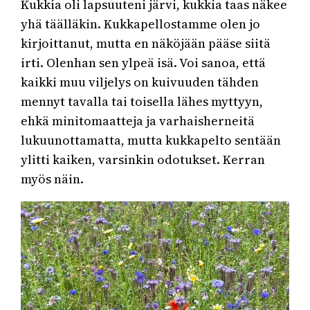
Kukkia oli lapsuuteni järvi, kukkia taas näkee
yhä täälläkin. Kukkapellostamme olen jo
kirjoittanut, mutta en näköjään pääse siitä
irti. Olenhan sen ylpeä isä. Voi sanoa, että
kaikki muu viljelys on kuivuuden tähden
mennyt tavalla tai toisella lähes myttyyn,
ehkä minitomaatteja ja varhaisherneitä
lukuunottamatta, mutta kukkapelto sentään
ylitti kaiken, varsinkin odotukset. Kerran
myös näin.