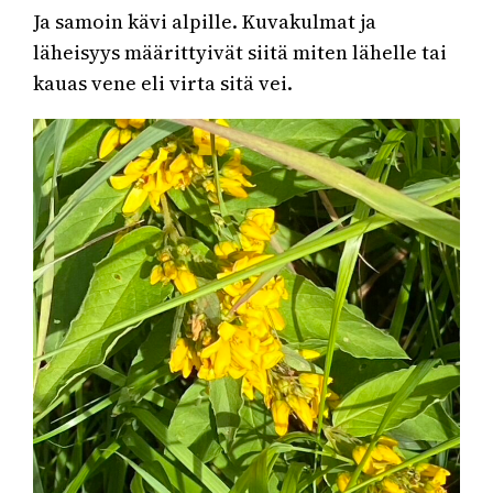
Ja samoin kävi alpille. Kuvakulmat ja
läheisyys määrittyivät siitä miten lähelle tai
kauas vene eli virta sitä vei.