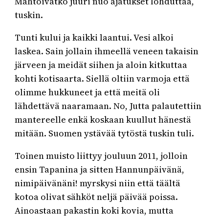
Mahtoivatko juuri nuo ajatukset lohduttaa,
tuskin.
Tunti kului ja kaikki laantui. Vesi alkoi
laskea. Sain jollain ihmeellä veneen takaisin
järveen ja meidät siihen ja aloin kitkuttaa
kohti kotisaarta. Siellä oltiin varmoja että
olimme hukkuneet ja että meitä oli
lähdettävä naaramaan. No, Jutta palautettiin
mantereelle enkä koskaan kuullut hänestä
mitään. Suomen ystävää tytöstä tuskin tuli.
Toinen muisto liittyy jouluun 2011, jolloin
ensin Tapanina ja sitten Hannunpäivänä,
nimipäivänäni! myrskysi niin että täältä
kotoa olivat sähköt neljä päivää poissa.
Ainoastaan pakastin koki kovia, mutta