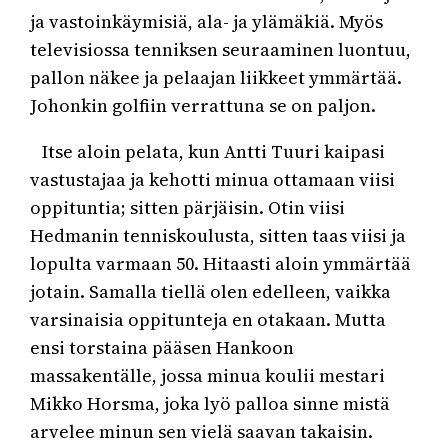
ja vastoinkäymisiä, ala- ja ylämäkiä. Myös
televisiossa tenniksen seuraaminen luontuu,
pallon näkee ja pelaajan liikkeet ymmärtää.
Johonkin golfiin verrattuna se on paljon.
Itse aloin pelata, kun Antti Tuuri kaipasi
vastustajaa ja kehotti minua ottamaan viisi
oppituntia; sitten pärjäisin. Otin viisi
Hedmanin tenniskoulusta, sitten taas viisi ja
lopulta varmaan 50. Hitaasti aloin ymmärtää
jotain. Samalla tiellä olen edelleen, vaikka
varsinaisia oppitunteja en otakaan. Mutta
ensi torstaina pääsen Hankoon
massakentälle, jossa minua koulii mestari
Mikko Horsma, joka lyö palloa sinne mistä
arvelee minun sen vielä saavan takaisin.