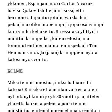
ykkönen, Espanjan nuori Carlos Alcaraz
hävisi Djokovitshille juuri siksi, että
hermoissa tapahtui jotain, vaikka hän
pelaajana olikin nopeampi ja jopa osaavampi
kuin vanha kehäkettu. Stressitaso ylittyi ja
muuttui krampeiksi, kuten selostajana
toiminut entinen maino tennispelaaja Tim
Henman sanoi. Ja (pään) kramppien myötä
katosi myös voitto.
KOLME
Miksi tennis innostaa, miksi haluan sitä
katsoa? Kai siksi että mailan varresta olen
nyt pitänyt kiinni jo yli 30 vuotta ja ajattelen
yhä että kaikista peleistä juuri tennis
muistuttaa eniten ihmisen elämää, sen iloja