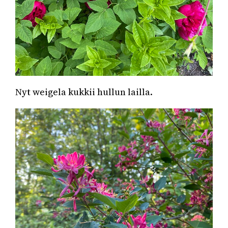
Nyt weigela kukkii hullun lailla.