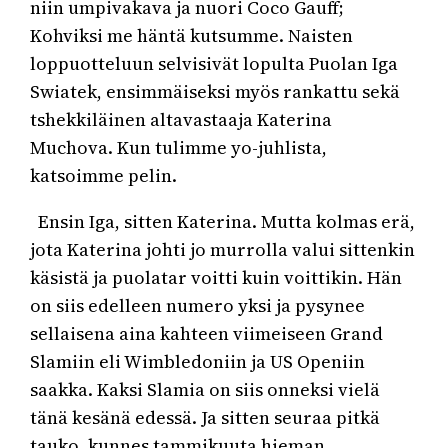
niin umpivakava ja nuori Coco Gauff;
Kohviksi me häntä kutsumme. Naisten
loppuotteluun selvisivät lopulta Puolan Iga
Swiatek, ensimmäiseksi myös rankattu sekä
tshekkiläinen altavastaaja Katerina
Muchova. Kun tulimme yo-juhlista,
katsoimme pelin.
Ensin Iga, sitten Katerina. Mutta kolmas erä,
jota Katerina johti jo murrolla valui sittenkin
käsistä ja puolatar voitti kuin voittikin. Hän
on siis edelleen numero yksi ja pysynee
sellaisena aina kahteen viimeiseen Grand
Slamiin eli Wimbledoniin ja US Openiin
saakka. Kaksi Slamia on siis onneksi vielä
tänä kesänä edessä. Ja sitten seuraa pitkä
tauko, kunnes tammikuuta hieman