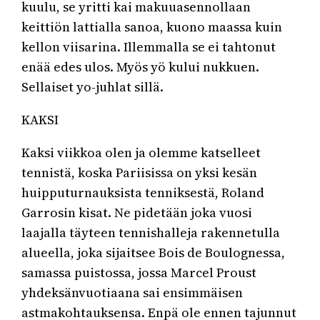
kuulu, se yritti kai makuuasennollaan
keittiön lattialla sanoa, kuono maassa kuin
kellon viisarina. Illemmalla se ei tahtonut
enää edes ulos. Myös yö kului nukkuen.
Sellaiset yo-juhlat sillä.
KAKSI
Kaksi viikkoa olen ja olemme katselleet
tennistä, koska Pariisissa on yksi kesän
huipputurnauksista tenniksestä, Roland
Garrosin kisat. Ne pidetään joka vuosi
laajalla täyteen tennishalleja rakennetulla
alueella, joka sijaitsee Bois de Boulognessa,
samassa puistossa, jossa Marcel Proust
yhdeksänvuotiaana sai ensimmäisen
astmakohtauksensa. Enpä ole ennen tajunnut