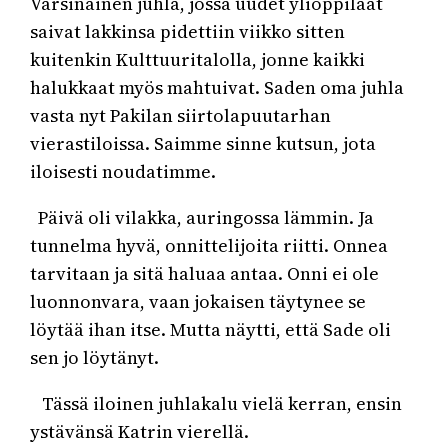
Varsinainen juhla, jossa uudet ylioppilaat
saivat lakkinsa pidettiin viikko sitten
kuitenkin Kulttuuritalolla, jonne kaikki
halukkaat myös mahtuivat. Saden oma juhla
vasta nyt Pakilan siirtolapuutarhan
vierastiloissa. Saimme sinne kutsun, jota
iloisesti noudatimme.
Päivä oli vilakka, auringossa lämmin. Ja
tunnelma hyvä, onnittelijoita riitti. Onnea
tarvitaan ja sitä haluaa antaa. Onni ei ole
luonnonvara, vaan jokaisen täytynee se
löytää ihan itse. Mutta näytti, että Sade oli
sen jo löytänyt.
Tässä iloinen juhlakalu vielä kerran, ensin
ystävänsä Katrin vierellä.