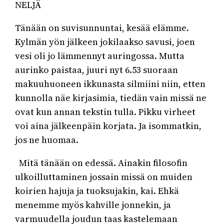
NELJÄ
Tänään on suvisunnuntai, kesää elämme.
Kylmän yön jälkeen jokilaakso savusi, joen
vesi oli jo lämmennyt auringossa. Mutta
aurinko paistaa, juuri nyt 6.53 suoraan
makuuhuoneen ikkunasta silmiini niin, etten
kunnolla näe kirjasimia, tiedän vain missä ne
ovat kun annan tekstin tulla. Pikku virheet
voi aina jälkeenpäin korjata. Ja isommatkin,
jos ne huomaa.
Mitä tänään on edessä. Ainakin filosofin
ulkoilluttaminen jossain missä on muiden
koirien hajuja ja tuoksujakin, kai. Ehkä
menemme myös kahville jonnekin, ja
varmuudella joudun taas kastelemaan