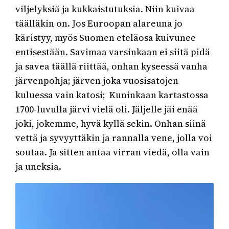
viljelyksiä ja kukkaistutuksia. Niin kuivaa
täälläkin on. Jos Euroopan alareuna jo
käristyy, myös Suomen eteläosa kuivunee
entisestään. Savimaa varsinkaan ei siitä pidä
ja savea täällä riittää, onhan kyseessä vanha
järvenpohja; järven joka vuosisatojen
kuluessa vain katosi; Kuninkaan kartastossa
1700-luvulla järvi vielä oli. Jäljelle jäi enää
joki, jokemme, hyvä kyllä sekin. Onhan siinä
vettä ja syvyyttäkin ja rannalla vene, jolla voi
soutaa. Ja sitten antaa virran viedä, olla vain
ja uneksia.