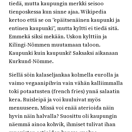
tiedä, mutta kaupungin merkki seisoo
tienposkessa kun sinne ajaa. Wikipedia
kertoo että se on ”epäitsenäinen kaupunki ja
entinen kaupunki”, mutta kyltti ei tiedä sitä.
Emmekä siksi mekään. Uskon kylttiin ja
Kilingi-Nõmmen muutamaan taloon.
Kaupunki kuin kaupunki! Saksaksi aikanaan
Kurkund-Nömme.
Siellä söin kalaseljankaa kolmella eurolla ja
vaimo vegaanipihvin vain vähän kalliimmalla
toki potaatusten (french fries) ynnä salaatin
kera. Ruisleipä ja voi kuuluivat myös
menuuseen. Missä voi enää aterioida näin
hyvin näin halvalla? Suosittu oli kaupungin
näemmä ainoa kohvik, ihmiset tulivat ihan