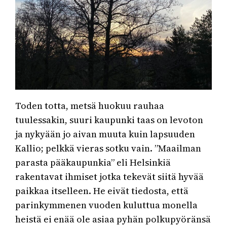
Toden totta, metsä huokuu rauhaa
tuulessakin, suuri kaupunki taas on levoton
ja nykyään jo aivan muuta kuin lapsuuden
Kallio; pelkkä vieras sotku vain. ”Maailman
parasta pääkaupunkia” eli Helsinkiä
rakentavat ihmiset jotka tekevät siitä hyvää
paikkaa itselleen. He eivät tiedosta, että
parinkymmenen vuoden kuluttua monella
heistä ei enää ole asiaa pyhän polkupyöränsä