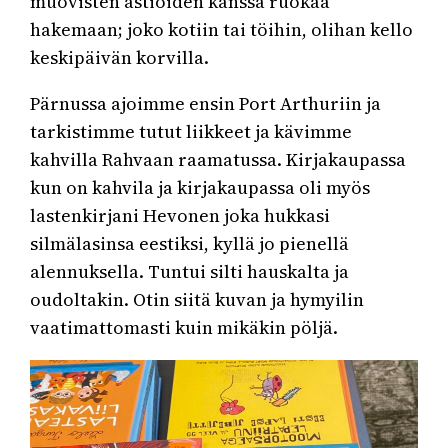
muovisten astioiden kanssa ruokaa
hakemaan; joko kotiin tai töihin, olihan kello
keskipäivän korvilla.
Pärnussa ajoimme ensin Port Arthuriin ja
tarkistimme tutut liikkeet ja kävimme
kahvilla Rahvaan raamatussa. Kirjakaupassa
kun on kahvila ja kirjakaupassa oli myös
lastenkirjani Hevonen joka hukkasi
silmälasinsa eestiksi, kyllä jo pienellä
alennuksella. Tuntui silti hauskalta ja
oudoltakin. Otin siitä kuvan ja hymyilin
vaatimattomasti kuin mikäkin pöljä.