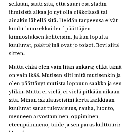
selkään, saati sitä, että suuri osa stadin
ihmisistä alkaa jo nyt olla eläkeiässä tai
ainakin lähellä sitä. Heidän tarpeensa eivät
kuulu ´nuorekkaiden´ päättäjien
kiinnostuksen kohteisiin. Ja kun lopulta
kuuluvat, päättäjinä ovat jo toiset. Revi siitä
sitten.
Mutta ehkä olen vain liian ankara; ehkä tämä
on vain ikää. Mutisen silti mitä mutisenkin ja
olen päättänyt mutista loppuun saakka ja sen
ylikin. Mutta ei vielä, ei vielä pitkään aikaan
sitä. Minun iskulauseisiini kerta kaikkiaan
kuuluvat sanat tulevaisuus, rauha, luonto,
menneen arvostaminen, oppiminen,
eteenpäinmeno, taide ja sen paras kulttuuri: