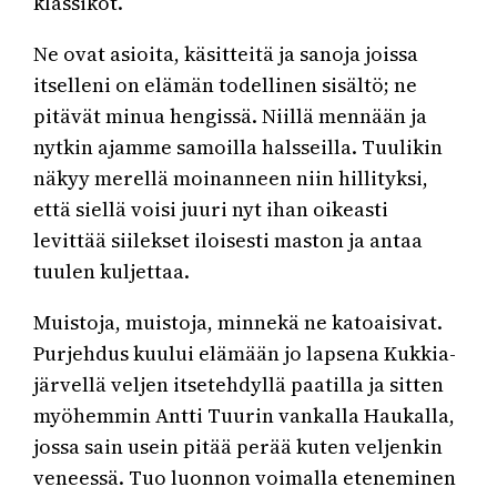
klassikot.
Ne ovat asioita, käsitteitä ja sanoja joissa
itselleni on elämän todellinen sisältö; ne
pitävät minua hengissä. Niillä mennään ja
nytkin ajamme samoilla halsseilla. Tuulikin
näkyy merellä moinanneen niin hillityksi,
että siellä voisi juuri nyt ihan oikeasti
levittää siilekset iloisesti maston ja antaa
tuulen kuljettaa.
Muistoja, muistoja, minnekä ne katoaisivat.
Purjehdus kuului elämään jo lapsena Kukkia-
järvellä veljen itsetehdyllä paatilla ja sitten
myöhemmin Antti Tuurin vankalla Haukalla,
jossa sain usein pitää perää kuten veljenkin
veneessä. Tuo luonnon voimalla eteneminen