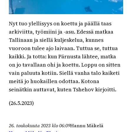
Nyt tuo ylellisyys on koettu ja päällä taas
arkiviitta, työmiini ja -asu. Edessä matkaa
Tallinaan ja siellä kuljeskelua, kunnes
vuoroon tulee ajo laivaan. Tuttua se, tuttua
kaikki. Ja totta: kun Pärnusta lähtee, matka
on jo tavallaan ohi ja koettu. Loppu on sitten
vain paluuta kotiin. Siellä vanha talo kaiketi
meitä jo huokaillen odottaa. Kotona
seinätkin auttavat, kuten Tshehov kirjoitti.
(26.5.2023)
26. toukokuuta 2023 klo 06:09
Hannu Mäkelä