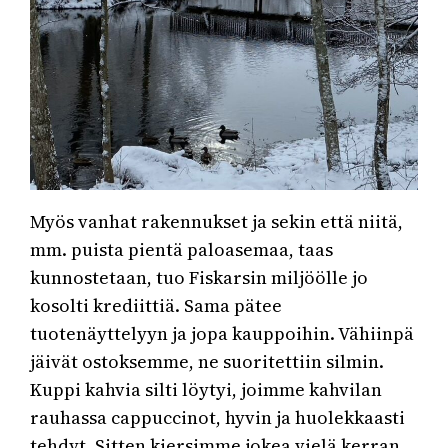
Myös vanhat rakennukset ja sekin että niitä,
mm. puista pientä paloasemaa, taas
kunnostetaan, tuo Fiskarsin miljöölle jo
kosolti krediittiä. Sama pätee
tuotenäyttelyyn ja jopa kauppoihin. Vähiinpä
jäivät ostoksemme, ne suoritettiin silmin.
Kuppi kahvia silti löytyi, joimme kahvilan
rauhassa cappuccinot, hyvin ja huolekkaasti
tehdyt. Sitten kiersimme jokea vielä kerran