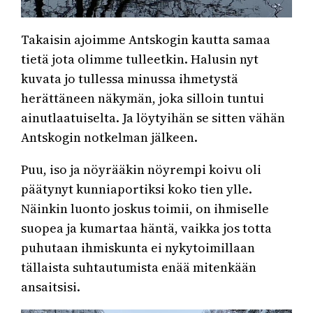
Takaisin ajoimme Antskogin kautta samaa
tietä jota olimme tulleetkin. Halusin nyt
kuvata jo tullessa minussa ihmetystä
herättäneen näkymän, joka silloin tuntui
ainutlaatuiselta. Ja löytyihän se sitten vähän
Antskogin notkelman jälkeen.
Puu, iso ja nöyrääkin nöyrempi koivu oli
päätynyt kunniaportiksi koko tien ylle.
Näinkin luonto joskus toimii, on ihmiselle
suopea ja kumartaa häntä, vaikka jos totta
puhutaan ihmiskunta ei nykytoimillaan
tällaista suhtautumista enää mitenkään
ansaitsisi.