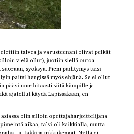
lettiin talvea ja varusteenani olivat pelkät
loin vielä ollut), juotiin siellä outoa
ea suoraan, syöksyä. Pieni päihtymys taisi
yin paitsi hengissä myös ehjänä. Se ei ollut
in pääsimme hitaasti siitä kämpille ja
enkä ajatellut käydä Lapissakaan, en
asiassa olin silloin opettajaharjoittelijana
imeintä aikaa, talvi oli kaikkialla, mutta
opahattu, takki ja pikkukengät. Niillä ei