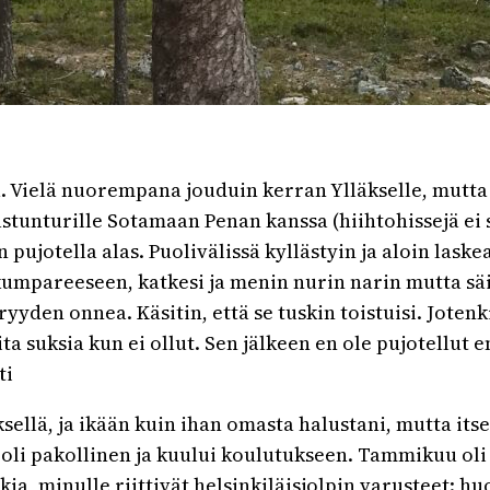
. Vielä nuorempana jouduin kerran Ylläkselle, mutta e
stunturille Sotamaan Penan kanssa (hiihtohissejä ei sil
 pujotella alas. Puolivälissä kyllästyin ja aloin lask
kumpareeseen, katkesi ja menin nurin narin mutta säil
yden onnea. Käsitin, että se tuskin toistuisi. Jotenk
ta suksia kun ei ollut. Sen jälkeen en ole pujotellut 
ti
ellä, ja ikään kuin ihan omasta halustani, mutta itse 
oli pakollinen ja kuului koulutukseen. Tammikuu oli p
ia, minulle riittivät helsinkiläisjolpin varusteet: hu