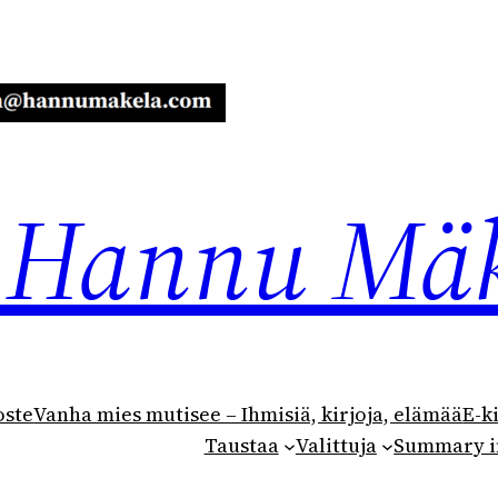
ja Hannu Mä
oste
Vanha mies mutisee – Ihmisiä, kirjoja, elämää
E-k
Taustaa
Valittuja
Summary i