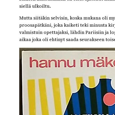
siellä ulkoiltu.
Mutta siitäkin selvisin, koska mukana oli 
proosapätkäni, joka kaiketi teki minusta kirj
valmistuin opettajaksi, lähdin Pariisiin ja 
aikaa joka oli ehtinyt saada seurakseen toise