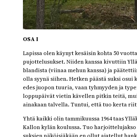
OSA I
Lapissa olen käynyt kesäisin kohta 50 vuotta
pujottelusukset. Niiden kanssa kivuttiin Yllä
blandista (viinaa mehun kanssa) ja päätettiin
olla syynä siihen. Hetken päästä suksi osui 
edes juopon tuuria, vaan tyhmyyden ja typery
loppupäivät vietin kävellen pitkin teitä, mui
ainakaan talvella. Tuntui, että tuo kerta riit
Yhtä kaikki olin tammikuussa 1964 taas Ylläks
Kallon kylän koulussa. Tuo harjoittelujakso 
suksien näköisiäkään en ollut ajatellut hankk