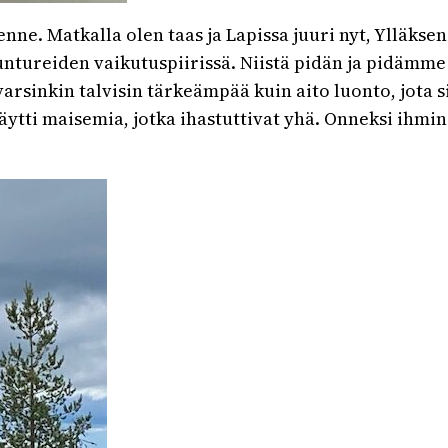
nne. Matkalla olen taas ja Lapissa juuri nyt, Ylläks
tuntureiden vaikutuspiirissä. Niistä pidän ja pidäm
arsinkin talvisin tärkeämpää kuin aito luonto, jota sil
äytti maisemia, jotka ihastuttivat yhä. Onneksi ihmi