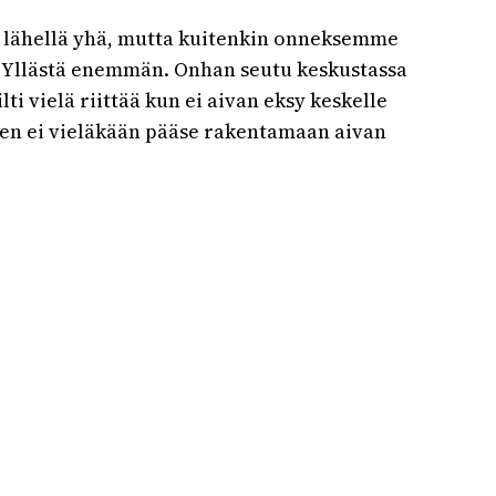
en lähellä yhä, mutta kuitenkin onneksemme
me Yllästä enemmän. Onhan seutu keskustassa
ti vielä riittää kun ei aivan eksy keskelle
nen ei vieläkään pääse rakentamaan aivan