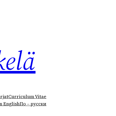
kelä
irjat
Curriculum Vitae
n English
По – русски