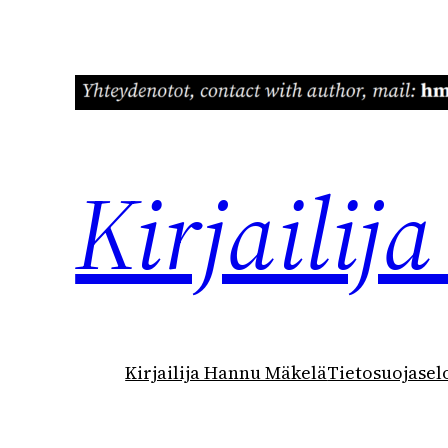
Siirry
sisältöön
Kirjaili
Kirjailija Hannu Mäkelä
Tietosuojasel