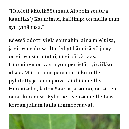
”Huoleti kiitelkööt muut Alppein seutuja
kauniiks´/ Kauniimpi, kalliimpi on mulla mun
syntymä maa.”
Edessä odotti vielä saunakin, aina mieluisa,
ja sitten valoisa ilta, lyhyt hämärä yö ja nyt
on sitten sunnuntai, uusi päivä taas.
Huominen on vasta yön perästä; työviikko
alkaa. Mutta tämä päivä on ulkotöille
pyhitetty ja tämä päivä kuuluu meille.
Huomisella, kuten Saarnaja sanoo, on sitten
omat huolensa. Kyllä ne itsensä meille taas
kerran jollain lailla ilmineeraavat.