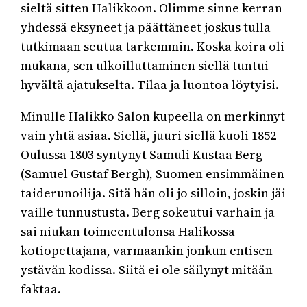
sieltä sitten Halikkoon. Olimme sinne kerran
yhdessä eksyneet ja päättäneet joskus tulla
tutkimaan seutua tarkemmin. Koska koira oli
mukana, sen ulkoilluttaminen siellä tuntui
hyvältä ajatukselta. Tilaa ja luontoa löytyisi.
Minulle Halikko Salon kupeella on merkinnyt
vain yhtä asiaa. Siellä, juuri siellä kuoli 1852
Oulussa 1803 syntynyt Samuli Kustaa Berg
(Samuel Gustaf Bergh), Suomen ensimmäinen
taiderunoilija. Sitä hän oli jo silloin, joskin jäi
vaille tunnustusta. Berg sokeutui varhain ja
sai niukan toimeentulonsa Halikossa
kotiopettajana, varmaankin jonkun entisen
ystävän kodissa. Siitä ei ole säilynyt mitään
faktaa.