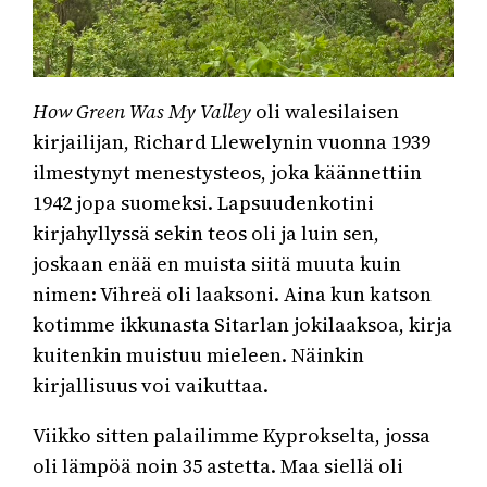
How Green Was My Valley
oli walesilaisen
kirjailijan, Richard Llewelynin vuonna 1939
ilmestynyt menestysteos, joka käännettiin
1942 jopa suomeksi. Lapsuudenkotini
kirjahyllyssä sekin teos oli ja luin sen,
joskaan enää en muista siitä muuta kuin
nimen: Vihreä oli laaksoni. Aina kun katson
kotimme ikkunasta Sitarlan jokilaaksoa, kirja
kuitenkin muistuu mieleen. Näinkin
kirjallisuus voi vaikuttaa.
Viikko sitten palailimme Kyprokselta, jossa
oli lämpöä noin 35 astetta. Maa siellä oli