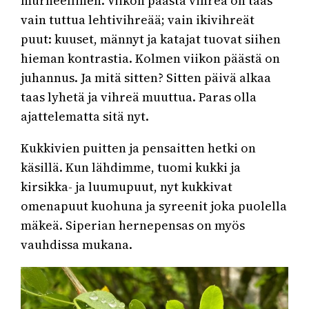
murheellinen. Viikon päästä vihreä on taas
vain tuttua lehtivihreää; vain ikivihreät
puut: kuuset, männyt ja katajat tuovat siihen
hieman kontrastia. Kolmen viikon päästä on
juhannus. Ja mitä sitten? Sitten päivä alkaa
taas lyhetä ja vihreä muuttua. Paras olla
ajattelematta sitä nyt.
Kukkivien puitten ja pensaitten hetki on
käsillä. Kun lähdimme, tuomi kukki ja
kirsikka- ja luumupuut, nyt kukkivat
omenapuut kuohuna ja syreenit joka puolella
mäkeä. Siperian hernepensas on myös
vauhdissa mukana.