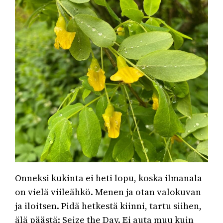
Onneksi kukinta ei heti lopu, koska ilmanala
on vielä viileähkö. Menen ja otan valokuvan
ja iloitsen. Pidä hetkestä kiinni, tartu siihen,
älä päästä: Seize the Day. Ei auta muu kuin