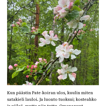
Kun päästin Pate-koiran ulos, kuulin miten
satakieli lauloi. Ja luonto tuoksui; kosteahko
ja viileä, mutta niin tuttu. Omenapuut