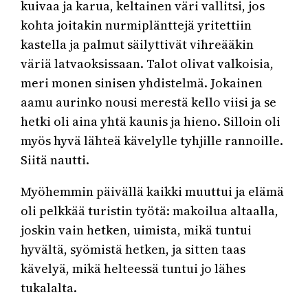
kuivaa ja karua, keltainen väri vallitsi, jos
kohta joitakin nurmiplänttejä yritettiin
kastella ja palmut säilyttivät vihreääkin
väriä latvaoksissaan. Talot olivat valkoisia,
meri monen sinisen yhdistelmä. Jokainen
aamu aurinko nousi merestä kello viisi ja se
hetki oli aina yhtä kaunis ja hieno. Silloin oli
myös hyvä lähteä kävelylle tyhjille rannoille.
Siitä nautti.
Myöhemmin päivällä kaikki muuttui ja elämä
oli pelkkää turistin työtä: makoilua altaalla,
joskin vain hetken, uimista, mikä tuntui
hyvältä, syömistä hetken, ja sitten taas
kävelyä, mikä helteessä tuntui jo lähes
tukalalta.