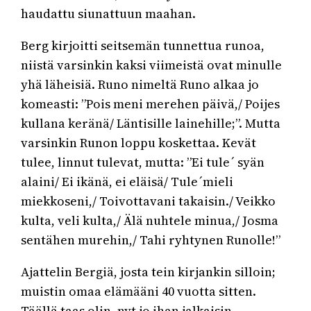
haudattu siunattuun maahan.
Berg kirjoitti seitsemän tunnettua runoa,
niistä varsinkin kaksi viimeistä ovat minulle
yhä läheisiä. Runo nimeltä Runo alkaa jo
komeasti: ”Pois meni merehen päivä,/ Poijes
kullana keränä/ Läntisille lainehille;”. Mutta
varsinkin Runon loppu koskettaa. Kevät
tulee, linnut tulevat, mutta: ”Ei tule´ syän
alaini/ Ei ikänä, ei eläisä/ Tule´mieli
miekkoseni,/ Toivottavani takaisin./ Veikko
kulta, veli kulta,/ Älä nuhtele minua,/ Josma
sentähen murehin,/ Tahi ryhtynen Runolle!”
Ajattelin Bergiä, josta tein kirjankin silloin;
muistin omaa elämääni 40 vuotta sitten.
Täällä taas olin, nyt jo ihan jalkaisin.