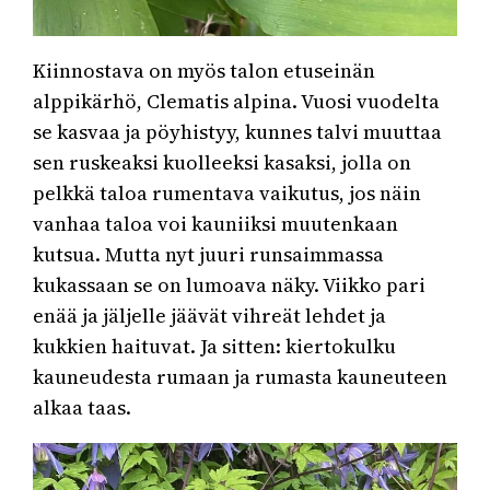
Kiinnostava on myös talon etuseinän
alppikärhö, Clematis alpina. Vuosi vuodelta
se kasvaa ja pöyhistyy, kunnes talvi muuttaa
sen ruskeaksi kuolleeksi kasaksi, jolla on
pelkkä taloa rumentava vaikutus, jos näin
vanhaa taloa voi kauniiksi muutenkaan
kutsua. Mutta nyt juuri runsaimmassa
kukassaan se on lumoava näky. Viikko pari
enää ja jäljelle jäävät vihreät lehdet ja
kukkien haituvat. Ja sitten: kiertokulku
kauneudesta rumaan ja rumasta kauneuteen
alkaa taas.