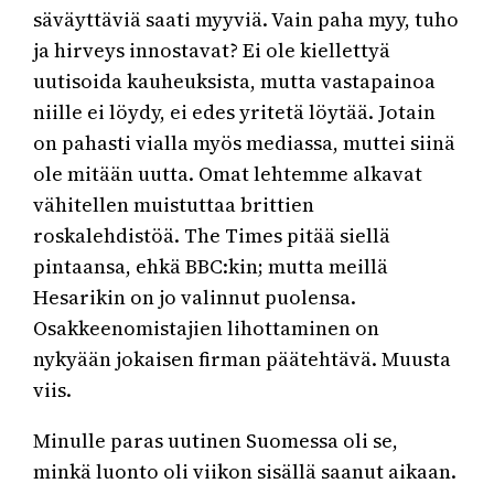
säväyttäviä saati myyviä. Vain paha myy, tuho
ja hirveys innostavat? Ei ole kiellettyä
uutisoida kauheuksista, mutta vastapainoa
niille ei löydy, ei edes yritetä löytää. Jotain
on pahasti vialla myös mediassa, muttei siinä
ole mitään uutta. Omat lehtemme alkavat
vähitellen muistuttaa brittien
roskalehdistöä. The Times pitää siellä
pintaansa, ehkä BBC:kin; mutta meillä
Hesarikin on jo valinnut puolensa.
Osakkeenomistajien lihottaminen on
nykyään jokaisen firman päätehtävä. Muusta
viis.
Minulle paras uutinen Suomessa oli se,
minkä luonto oli viikon sisällä saanut aikaan.