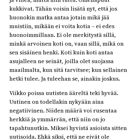
kukkivat. Tähän voisin lisätä nyt, että jos
huonokin matka antaa jotain mikä jää
muistiin, mikään ei voita kotia – ei edes
huonoimmillaan. Ei ole merkitystä sillä,
minkä arvoinen koti on, vaan sillä, mikä on
sen sisäinen henki. Koti kuin koti antaa
asujalleen ne seinät, joilla olet suojassa
maailmalta, kun sitä tarvitsee; kun sellainen
hetki tulee. Ja tuleehan se, ainakin joskus.
Viikko poissa uutisten ääreltä teki hyvää.
Uutinen on todellakin nykyään aina
negatiivinen. Niiden määrä voi rusentaa
herkkiä ja ymmärrän, että niin on jo
tapahtunutkin. Miksei hyvistä asioista sitten
uutisoida. Ehkä siksi, että ne eivät ole