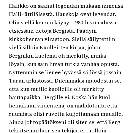
Halikko on saanut legendan mukaan nimensä
Halli-jättiläisestä. Hauskoja ovat legendat.
Olin siellä kerran käynyt 1980-luvun alussa
etsiessäni tietoja Bergistä. Päädyin
kirkkoherran virastoon. Siellä säilytettiin
vielä silloin Kuolleitten kirjaa, johon
Berginkin kuolema oli merkitty, minkä
löysin, kun sain luvan tutkia vanhaa opusta.
Nyttemmin se lienee hyvässä säilössä jossain
Turun arkistossa. Dilemmaksi muodostui se,
että kun muille kuolleille oli merkitty
hautapaikka, Bergille ei. Koska hän kuoli
heinäkuun viidentenä, on mahdotonta että
ruumista olisi ruvettu kuljettamaan muualle.
Ainoa johtopäätökseni oli siten se, että Berg
teki itsemurhan; sen tekijää ei tuolloin