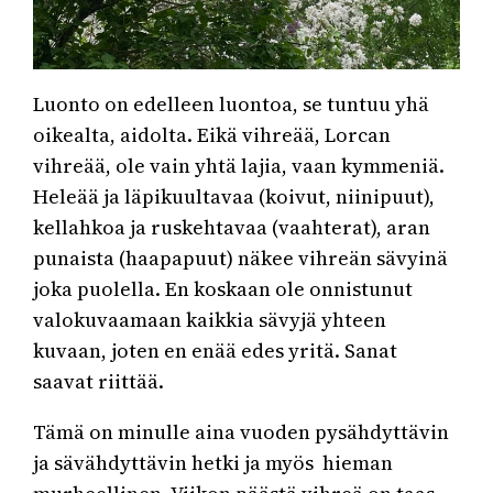
Luonto on edelleen luontoa, se tuntuu yhä
oikealta, aidolta. Eikä vihreää, Lorcan
vihreää, ole vain yhtä lajia, vaan kymmeniä.
Heleää ja läpikuultavaa (koivut, niinipuut),
kellahkoa ja ruskehtavaa (vaahterat), aran
punaista (haapapuut) näkee vihreän sävyinä
joka puolella. En koskaan ole onnistunut
valokuvaamaan kaikkia sävyjä yhteen
kuvaan, joten en enää edes yritä. Sanat
saavat riittää.
Tämä on minulle aina vuoden pysähdyttävin
ja sävähdyttävin hetki ja myös hieman