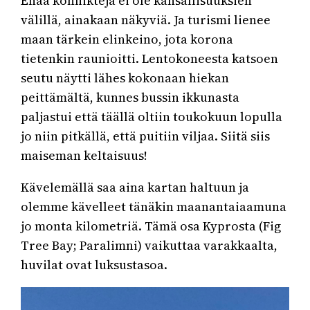
Enää konflikteja ei ole kansallisuuksien
välillä, ainakaan näkyviä. Ja turismi lienee
maan tärkein elinkeino, jota korona
tietenkin raunioitti. Lentokoneesta katsoen
seutu näytti lähes kokonaan hiekan
peittämältä, kunnes bussin ikkunasta
paljastui että täällä oltiin toukokuun lopulla
jo niin pitkällä, että puitiin viljaa. Siitä siis
maiseman keltaisuus!
Kävelemällä saa aina kartan haltuun ja
olemme kävelleet tänäkin maanantaiaamuna
jo monta kilometriä. Tämä osa Kyprosta (Fig
Tree Bay; Paralimni) vaikuttaa varakkaalta,
huvilat ovat luksustasoa.