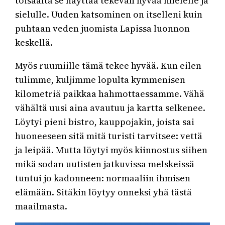
toisaalta se näyttää tekevän hyvää mielelle ja
sielulle. Uuden katsominen on itselleni kuin
puhtaan veden juomista Lapissa luonnon
keskellä.
Myös ruumiille tämä tekee hyvää. Kun eilen
tulimme, kuljimme lopulta kymmenisen
kilometriä paikkaa hahmottaessamme. Vähä
vähältä uusi aina avautuu ja kartta selkenee.
Löytyi pieni bistro, kauppojakin, joista sai
huoneeseen sitä mitä turisti tarvitsee: vettä
ja leipää. Mutta löytyi myös kiinnostus siihen
mikä sodan uutisten jatkuvissa melskeissä
tuntui jo kadonneen: normaaliin ihmisen
elämään. Sitäkin löytyy onneksi yhä tästä
maailmasta.