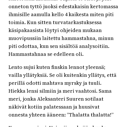
onneton tyttö juoksi edestakaisin kertomassa
ihmisille aamulla kello 4 kaikesta miten piti
toimia. Kun sitten turvatarkastuksessa
käsipakaasista löytyi ohjeiden mukaan
muovipussiin laitettu hammastahna, minun
piti odottaa, kun sen sisältöä analysoitiin.
Hammastahnaa se edelleen oli.
Lento sujui kuten finskin lennot yleensä;
vailla yllätyksiä. Se oli kuitenkin yllätys, että
perillä odotti mahtava myrsky ja tuuli.
Hiekka lensi silmiin ja meri vaahtosi. Sama
meri, jonka Aleksanteri Suuren sotilaat
näkivät kotiin palatessaan ja huusivat
onnesta yhteen ääneen: ”Thalatta thalatta!”