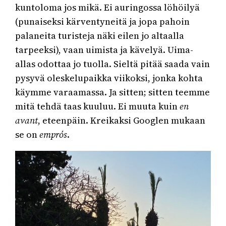
kuntoloma jos mikä. Ei auringossa löhöilyä
(punaiseksi kärventyneitä ja jopa pahoin
palaneita turisteja näki eilen jo altaalla
tarpeeksi), vaan uimista ja kävelyä. Uima-
allas odottaa jo tuolla. Sieltä pitää saada vain
pysyvä oleskelupaikka viikoksi, jonka kohta
käymme varaamassa. Ja sitten; sitten teemme
mitä tehdä taas kuuluu. Ei muuta kuin
en
avant
, eteenpäin. Kreikaksi Googlen mukaan
se on
emprós
.