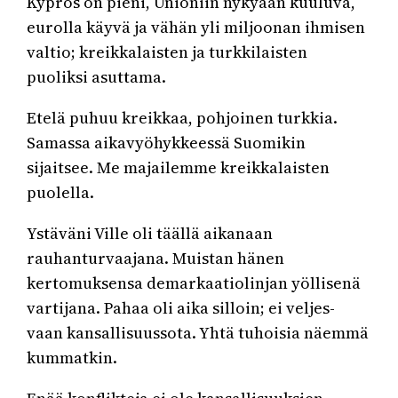
Kypros on pieni, Unioniin nykyään kuuluva,
eurolla käyvä ja vähän yli miljoonan ihmisen
valtio; kreikkalaisten ja turkkilaisten
puoliksi asuttama.
Etelä puhuu kreikkaa, pohjoinen turkkia.
Samassa aikavyöhykkeessä Suomikin
sijaitsee. Me majailemme kreikkalaisten
puolella.
Ystäväni Ville oli täällä aikanaan
rauhanturvaajana. Muistan hänen
kertomuksensa demarkaatiolinjan yöllisenä
vartijana. Pahaa oli aika silloin; ei veljes-
vaan kansallisuussota. Yhtä tuhoisia näemmä
kummatkin.