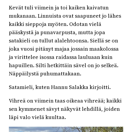
Kevät tuli viimein ja toi kaiken kaivatun
mukanaan. Linnuista ovat saapuneet jo lähes
kaikki sieppoja myöten. Odotan vielä
pääskystä ja punavarpusta, mutta jopa
satakieli on tullut alalehtoonsa. Siellä se on
joka vuosi pitänyt majaa jossain maakolossa
ja virittelee isossa raidassa lauluaan kuin
hapuillen. Silti hetkittäin sävel on jo selkeä.
Näppäilystä puhumattakaan.
Satamieli, kuten Hannu Salakka kirjoitti.
Vihreä on viimein taas oikeaa vihreää; kaikki
sen kymmenet sävyt näkyvät lehdillä, joiden
läpi valo vielä kuultaa.