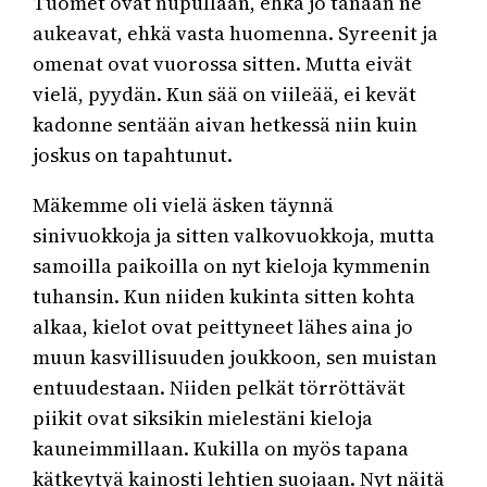
Tuomet ovat nupullaan, ehkä jo tänään ne
aukeavat, ehkä vasta huomenna. Syreenit ja
omenat ovat vuorossa sitten. Mutta eivät
vielä, pyydän. Kun sää on viileää, ei kevät
kadonne sentään aivan hetkessä niin kuin
joskus on tapahtunut.
Mäkemme oli vielä äsken täynnä
sinivuokkoja ja sitten valkovuokkoja, mutta
samoilla paikoilla on nyt kieloja kymmenin
tuhansin. Kun niiden kukinta sitten kohta
alkaa, kielot ovat peittyneet lähes aina jo
muun kasvillisuuden joukkoon, sen muistan
entuudestaan. Niiden pelkät törröttävät
piikit ovat siksikin mielestäni kieloja
kauneimmillaan. Kukilla on myös tapana
kätkeytyä kainosti lehtien suojaan. Nyt näitä