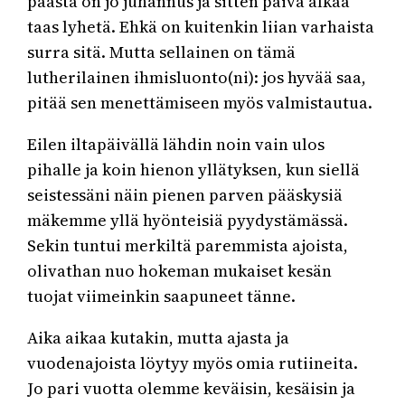
päästä on jo juhannus ja sitten päivä alkaa
taas lyhetä. Ehkä on kuitenkin liian varhaista
surra sitä. Mutta sellainen on tämä
lutherilainen ihmisluonto(ni): jos hyvää saa,
pitää sen menettämiseen myös valmistautua.
Eilen iltapäivällä lähdin noin vain ulos
pihalle ja koin hienon yllätyksen, kun siellä
seistessäni näin pienen parven pääskysiä
mäkemme yllä hyönteisiä pyydystämässä.
Sekin tuntui merkiltä paremmista ajoista,
olivathan nuo hokeman mukaiset kesän
tuojat viimeinkin saapuneet tänne.
Aika aikaa kutakin, mutta ajasta ja
vuodenajoista löytyy myös omia rutiineita.
Jo pari vuotta olemme keväisin, kesäisin ja