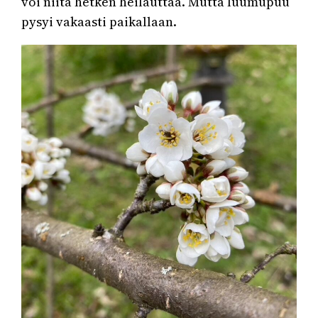
voi niitä hetken heilauttaa. Mutta luumupuu
pysyi vakaasti paikallaan.