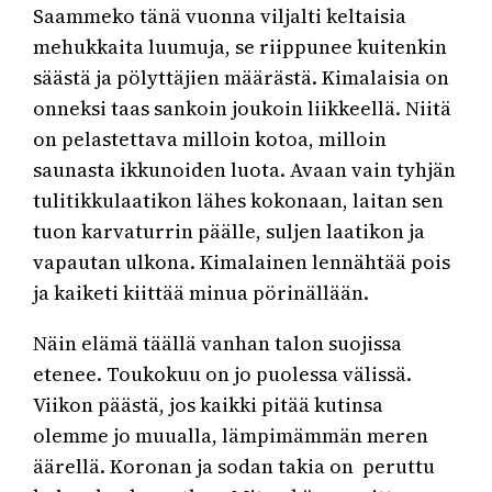
Saammeko tänä vuonna viljalti keltaisia
mehukkaita luumuja, se riippunee kuitenkin
säästä ja pölyttäjien määrästä. Kimalaisia on
onneksi taas sankoin joukoin liikkeellä. Niitä
on pelastettava milloin kotoa, milloin
saunasta ikkunoiden luota. Avaan vain tyhjän
tulitikkulaatikon lähes kokonaan, laitan sen
tuon karvaturrin päälle, suljen laatikon ja
vapautan ulkona. Kimalainen lennähtää pois
ja kaiketi kiittää minua pörinällään.
Näin elämä täällä vanhan talon suojissa
etenee. Toukokuu on jo puolessa välissä.
Viikon päästä, jos kaikki pitää kutinsa
olemme jo muualla, lämpimämmän meren
äärellä. Koronan ja sodan takia on peruttu