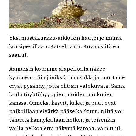
Yksi mustakurkku-uikkukin hautoi jo munia
korsipesällään. Katseli vain. Kuvaa siitä en
saanut.
Aamuisin kotimme alapelloilla näkee
kymmenittäin jäniksiä ja rusakkoja, mutta ne
eivät pysähdy, jotta ehtisin valokuvata. Sama
laulu töyhtöhyyppien, noiden naukujien
kanssa. Onneksi kasvit, kukat ja puut ovat
paikoillaan eivätkä pääse karkuun. Niitä voi
tähdätä kännykällään hetken ja toisenkin
vailla pelkoa että näkymä katoaa. Vain tuuli