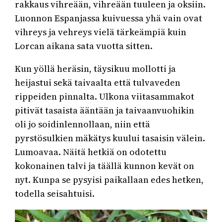
rakkaus vihreään, vihreään tuuleen ja oksiin.
Luonnon Espanjassa kuivuessa yhä vain ovat
vihreys ja vehreys vielä tärkeämpiä kuin
Lorcan aikana sata vuotta sitten.
Kun yöllä heräsin, täysikuu mollotti ja
heijastui sekä taivaalta että tulvaveden
rippeiden pinnalta. Ulkona viitasammakot
pitivät tasaista ääntään ja taivaanvuohikin
oli jo soidinlennollaan, niin että
pyrstösulkien mäkätys kuului tasaisin välein.
Lumoavaa. Näitä hetkiä on odotettu
kokonainen talvi ja täällä kunnon kevät on
nyt. Kunpa se pysyisi paikallaan edes hetken,
todella seisahtuisi.