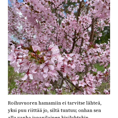
Roihuvuoren hamamiin ei tarvitse lähteä,
yksi puu riittää jo, siltä tuntuu; onhan sen
alla vanha japanilainen kivilyhtykin.