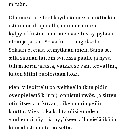
mitään.
Olimme ajatelleet käydä uimassa, mutta kun
istuimme iltapalalla, näimme miten
kylpytakkisten muumien vaellus kylpylään
eteni ja jatkui. Se vaikutti tungokselta.
Sekaan ei enää tehnytkään mieli. Sama se,
sillä saunan laitoin sviitissä päälle ja hyvä
tuli muorin jalasta, vaikka se vain tervattiin,
kuten äitini puolestaan hoki.
Pieni vilvoittelu parvekkeella (kun pidin
ovenpielestä kiinni), onnistui myös. Ja sitten
otin itsestäni kuvan, oikeammin peilin
kautta. Mies, joka kohta olisi vuoden
vanhempi näyttää pyyhkeen alla vielä ikään
kuin alastomalta lapselta.