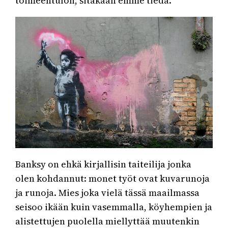
toimeentulon, sitäkään emme tiedä.
Banksy on ehkä kirjallisin taiteilija jonka
olen kohdannut: monet työt ovat kuvarunoja
ja runoja. Mies joka vielä tässä maailmassa
seisoo ikään kuin vasemmalla, köyhempien ja
alistettujen puolella miellyttää muutenkin