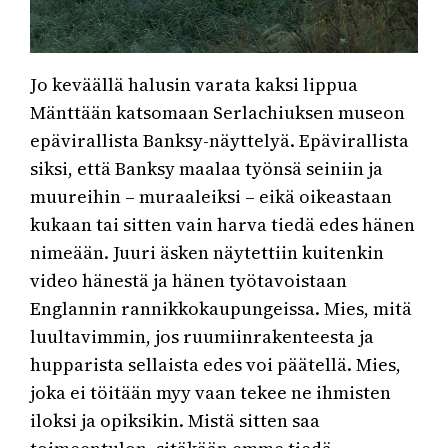
Jo keväällä halusin varata kaksi lippua
Mänttään katsomaan Serlachiuksen museon
epävirallista Banksy-näyttelyä. Epävirallista
siksi, että Banksy maalaa työnsä seiniin ja
muureihin – muraaleiksi – eikä oikeastaan
kukaan tai sitten vain harva tiedä edes hänen
nimeään. Juuri äsken näytettiin kuitenkin
video hänestä ja hänen työtavoistaan
Englannin rannikkokaupungeissa. Mies, mitä
luultavimmin, jos ruumiinrakenteesta ja
hupparista sellaista edes voi päätellä. Mies,
joka ei töitään myy vaan tekee ne ihmisten
iloksi ja opiksikin. Mistä sitten saa