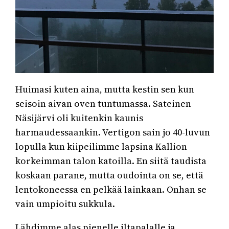
Huimasi kuten aina, mutta kestin sen kun
seisoin aivan oven tuntumassa. Sateinen
Näsijärvi oli kuitenkin kaunis
harmaudessaankin. Vertigon sain jo 40-luvun
lopulla kun kiipeilimme lapsina Kallion
korkeimman talon katoilla. En siitä taudista
koskaan parane, mutta oudointa on se, että
lentokoneessa en pelkää lainkaan. Onhan se
vain umpioitu sukkula.
Lähdimme alas pienelle iltapalalle ja