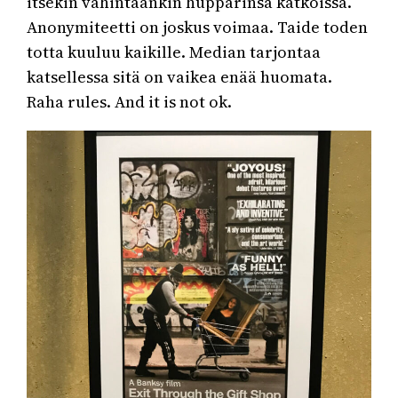
itsekin vähintäänkin hupparinsa kätköissä.
Anonymiteetti on joskus voimaa. Taide toden
totta kuuluu kaikille. Median tarjontaa
katsellessa sitä on vaikea enää huomata.
Raha rules. And it is not ok.