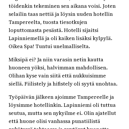
töidenkin tekeminen sen aikana voisi. Joten
selailin taas nettiä ja löysin uuden hotellin
Tampereelta, tuosta tiesotkujen
loputtomasta pesästä. Hotelli sijaitsi
Lapinniemellä ja oli kaiken lisäksi kylpylä.
Oikea Spa! Tuntui unelmalliselta.
Miksipä ei? Ja niin varasin netin kautta
huoneen yöksi, halvimman mahdollisen.
Olihan kyse vain siitä että nukkuisimme
siellä. Fiilistely ja hifistely oli syytä unohtaa.
Työpäivän jälkeen ajoimme Tampereelle ja
löysimme hotellinkin. Lapinniemi oli tuttua
seutua, mutta sen nykyilme ei. Olin ajatellut
että huone olisi vanhassa punatiilistä