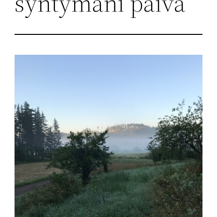
syntymäni päivä