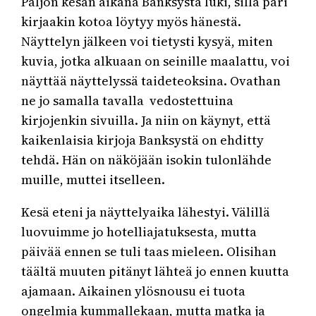
Paljon kesän aikana Banksystä luki, sillä pari
kirjaakin kotoa löytyy myös hänestä.
Näyttelyn jälkeen voi tietysti kysyä, miten
kuvia, jotka alkuaan on seinille maalattu, voi
näyttää näyttelyssä taideteoksina. Ovathan
ne jo samalla tavalla vedostettuina
kirjojenkin sivuilla. Ja niin on käynyt, että
kaikenlaisia kirjoja Banksystä on ehditty
tehdä. Hän on näköjään isokin tulonlähde
muille, muttei itselleen.
Kesä eteni ja näyttelyaika lähestyi. Välillä
luovuimme jo hotelliajatuksesta, mutta
päivää ennen se tuli taas mieleen. Olisihan
täältä muuten pitänyt lähteä jo ennen kuutta
ajamaan. Aikainen ylösnousu ei tuota
ongelmia kummallekaan, mutta matka ja