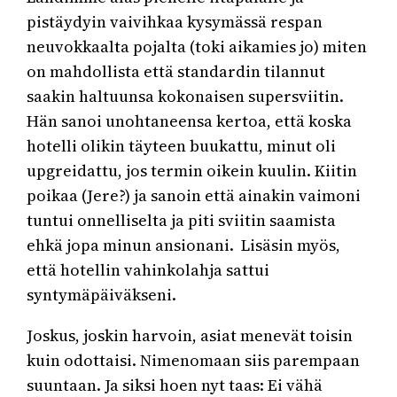
pistäydyin vaivihkaa kysymässä respan
neuvokkaalta pojalta (toki aikamies jo) miten
on mahdollista että standardin tilannut
saakin haltuunsa kokonaisen supersviitin.
Hän sanoi unohtaneensa kertoa, että koska
hotelli olikin täyteen buukattu, minut oli
upgreidattu, jos termin oikein kuulin. Kiitin
poikaa (Jere?) ja sanoin että ainakin vaimoni
tuntui onnelliselta ja piti sviitin saamista
ehkä jopa minun ansionani. Lisäsin myös,
että hotellin vahinkolahja sattui
syntymäpäiväkseni.
Joskus, joskin harvoin, asiat menevät toisin
kuin odottaisi. Nimenomaan siis parempaan
suuntaan. Ja siksi hoen nyt taas: Ei vähä