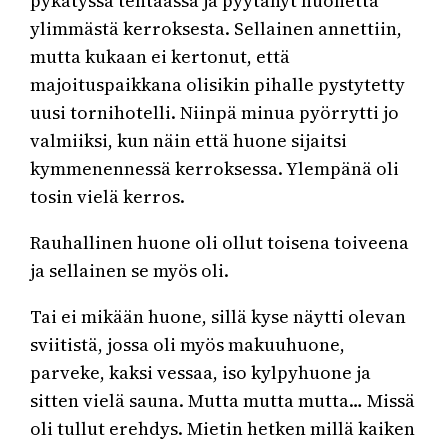
pykätyssä tehtaassa ja pyytänyt huonetta
ylimmästä kerroksesta. Sellainen annettiin,
mutta kukaan ei kertonut, että
majoituspaikkana olisikin pihalle pystytetty
uusi tornihotelli. Niinpä minua pyörrytti jo
valmiiksi, kun näin että huone sijaitsi
kymmenennessä kerroksessa. Ylempänä oli
tosin vielä kerros.
Rauhallinen huone oli ollut toisena toiveena
ja sellainen se myös oli.
Tai ei mikään huone, sillä kyse näytti olevan
sviitistä, jossa oli myös makuuhuone,
parveke, kaksi vessaa, iso kylpyhuone ja
sitten vielä sauna. Mutta mutta mutta… Missä
oli tullut erehdys. Mietin hetken millä kaiken