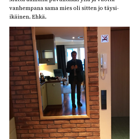
vanhempana sama mies oli sitten jo täysi-
ikäinen. Ehkä.