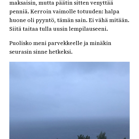
maksaisin, mutta päätin sitten venyttää
penniä. Kerroin vaimolle totuuden: halpa
huone oli pyyntö, tämän sain. Ei vähä mitään.
Siitä taitaa tulla uusin lempilauseeni.
Puolisko meni parvekkeelle ja minäkin
seurasin sinne hetkeksi.