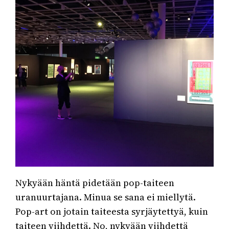
Nykyään häntä pidetään pop-taiteen
uranuurtajana. Minua se sana ei miellytä.
Pop-art on jotain taiteesta syrjäytettyä, kuin
taiteen viihdettä. No, nykyään viihdettä