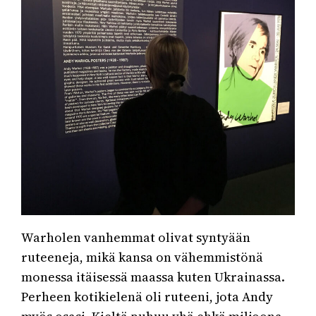
Warholen vanhemmat olivat syntyään
ruteeneja, mikä kansa on vähemmistönä
monessa itäisessä maassa kuten Ukrainassa.
Perheen kotikielenä oli ruteeni, jota Andy