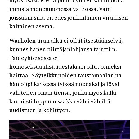
myös osasi. Kieltä puhuu yhä ehkä miljoona
ihmistä monenmonessa valtiossa. Vain
joissakin sillä on edes jonkinlainen virallisen
kaltainen asema.
Warholen uran alku ei ollut itsestäänselvä,
kunnes hänen piirtäjänlahjansa tajuttiin.
Taideyhteisössä ei
homoseksuaalisuudestakaan ollut onneksi
haittaa. Näyteikkunoiden taustamaalarina
hän oppi kaikessa työssä nopeaksi ja löysi
vähitellen oman tiensä, jonka myös kulki
kauniisti loppuun saakka vähä vähältä
uudistuen ja kehittyen.