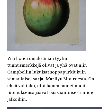
Warholen omaksuman tyylin
tunnusmerkkejä olivat ja yhä ovat niin
Campbellin lukuisat soppapurkit kuin
samanlaiset sarjat Marilyn Monroesta. On
ehkä vahinko, että hänen monet muut
luomuksensa jäävät pääsääntöisesti niiden
jalkoihin.