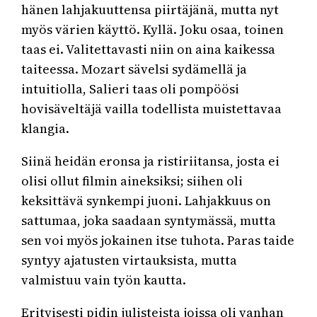
hänen lahjakuuttensa piirtäjänä, mutta nyt
myös värien käyttö. Kyllä. Joku osaa, toinen
taas ei. Valitettavasti niin on aina kaikessa
taiteessa. Mozart sävelsi sydämellä ja
intuitiolla, Salieri taas oli pompöösi
hovisäveltäjä vailla todellista muistettavaa
klangia.
Siinä heidän eronsa ja ristiriitansa, josta ei
olisi ollut filmin aineksiksi; siihen oli
keksittävä synkempi juoni. Lahjakkuus on
sattumaa, joka saadaan syntymässä, mutta
sen voi myös jokainen itse tuhota. Paras taide
syntyy ajatusten virtauksista, mutta
valmistuu vain työn kautta.
Erityisesti pidin julisteista joissa oli vanhan