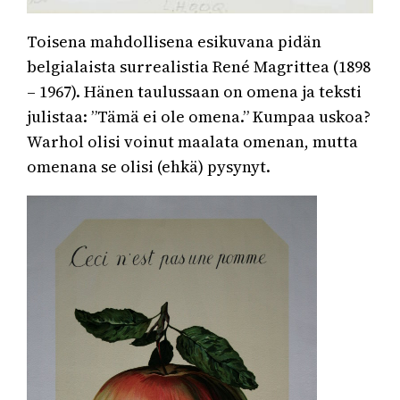
Toisena mahdollisena esikuvana pidän
belgialaista surrealistia René Magrittea (1898
– 1967). Hänen taulussaan on omena ja teksti
julistaa: ”Tämä ei ole omena.” Kumpaa uskoa?
Warhol olisi voinut maalata omenan, mutta
omenana se olisi (ehkä) pysynyt.