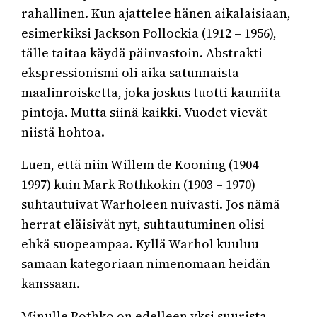
rahallinen. Kun ajattelee hänen aikalaisiaan,
esimerkiksi Jackson Pollockia (1912 – 1956),
tälle taitaa käydä päinvastoin. Abstrakti
ekspressionismi oli aika satunnaista
maalinroisketta, joka joskus tuotti kauniita
pintoja. Mutta siinä kaikki. Vuodet vievät
niistä hohtoa.
Luen, että niin Willem de Kooning (1904 –
1997) kuin Mark Rothkokin (1903 – 1970)
suhtautuivat Warholeen nuivasti. Jos nämä
herrat eläisivät nyt, suhtautuminen olisi
ehkä suopeampaa. Kyllä Warhol kuuluu
samaan kategoriaan nimenomaan heidän
kanssaan.
Minulle Rothko on edelleen yksi suurista