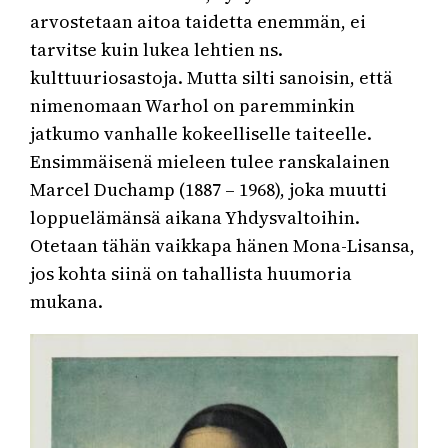
arvostetaan aitoa taidetta enemmän, ei
tarvitse kuin lukea lehtien ns.
kulttuuriosastoja. Mutta silti sanoisin, että
nimenomaan Warhol on paremminkin
jatkumo vanhalle kokeelliselle taiteelle.
Ensimmäisenä mieleen tulee ranskalainen
Marcel Duchamp (1887 – 1968), joka muutti
loppuelämänsä aikana Yhdysvaltoihin.
Otetaan tähän vaikkapa hänen Mona-Lisansa,
jos kohta siinä on tahallista huumoria
mukana.