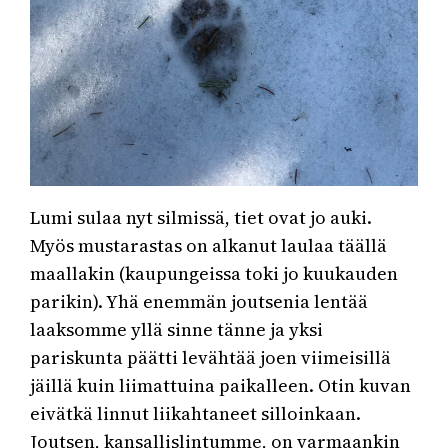
Lumi sulaa nyt silmissä, tiet ovat jo auki.
Myös mustarastas on alkanut laulaa täällä
maallakin (kaupungeissa toki jo kuukauden
parikin). Yhä enemmän joutsenia lentää
laaksomme yllä sinne tänne ja yksi
pariskunta päätti levähtää joen viimeisillä
jäillä kuin liimattuina paikalleen. Otin kuvan
eivätkä linnut liikahtaneet silloinkaan.
Joutsen, kansallislintumme, on varmaankin