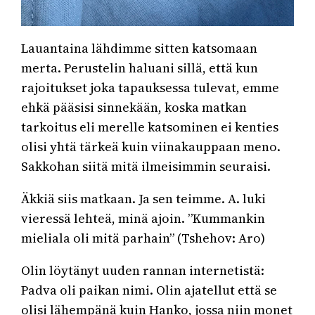
Lauantaina lähdimme sitten katsomaan
merta. Perustelin haluani sillä, että kun
rajoitukset joka tapauksessa tulevat, emme
ehkä pääsisi sinnekään, koska matkan
tarkoitus eli merelle katsominen ei kenties
olisi yhtä tärkeä kuin viinakauppaan meno.
Sakkohan siitä mitä ilmeisimmin seuraisi.
Äkkiä siis matkaan. Ja sen teimme. A. luki
vieressä lehteä, minä ajoin. ”Kummankin
mieliala oli mitä parhain” (Tshehov: Aro)
Olin löytänyt uuden rannan internetistä:
Padva oli paikan nimi. Olin ajatellut että se
olisi lähempänä kuin Hanko, jossa niin monet