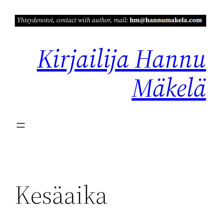
Siirry
sisältöön
Kirjailija Hannu
Mäkelä
Kesäaika