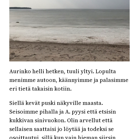
Aurinko helli hetken, tuuli yltyi. Lopulta
menimme autoon, käännyimme ja palasimme
eri tietä takaisin kotiin.
Siellä kevät puski näkyville maasta.
Seisoimme pihalla ja A. pyysi että etsisin
kukkivan sinivuokon. Olin arvellut että
sellaisen saattaisi jo löytää ja todeksi se
osoittautui, sillä kun vain hieman siirsin