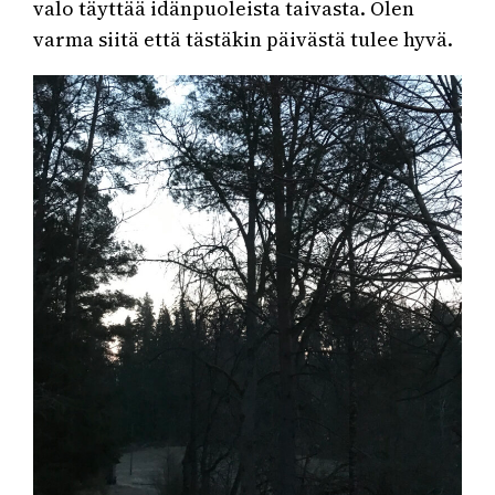
valo täyttää idänpuoleista taivasta. Olen
varma siitä että tästäkin päivästä tulee hyvä.