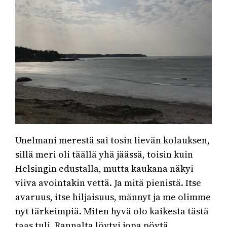
Unelmani merestä sai tosin lievän kolauksen,
sillä meri oli täällä yhä jäässä, toisin kuin
Helsingin edustalla, mutta kaukana näkyi
viiva avointakin vettä. Ja mitä pienistä. Itse
avaruus, itse hiljaisuus, männyt ja me olimme
nyt tärkeimpiä. Miten hyvä olo kaikesta tästä
taas tuli. Rannalta löytyi jopa pöytä