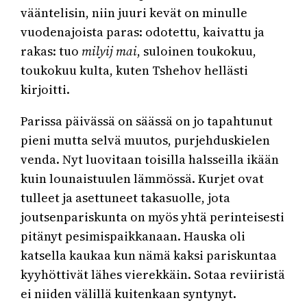
vääntelisin, niin juuri kevät on minulle
vuodenajoista paras: odotettu, kaivattu ja
rakas: tuo
milyij mai
, suloinen toukokuu,
toukokuu kulta, kuten Tshehov hellästi
kirjoitti.
Parissa päivässä on säässä on jo tapahtunut
pieni mutta selvä muutos, purjehduskielen
venda. Nyt luovitaan toisilla halsseilla ikään
kuin lounaistuulen lämmössä. Kurjet ovat
tulleet ja asettuneet takasuolle, jota
joutsenpariskunta on myös yhtä perinteisesti
pitänyt pesimispaikkanaan. Hauska oli
katsella kaukaa kun nämä kaksi pariskuntaa
kyyhöttivät lähes vierekkäin. Sotaa reviiristä
ei niiden välillä kuitenkaan syntynyt.