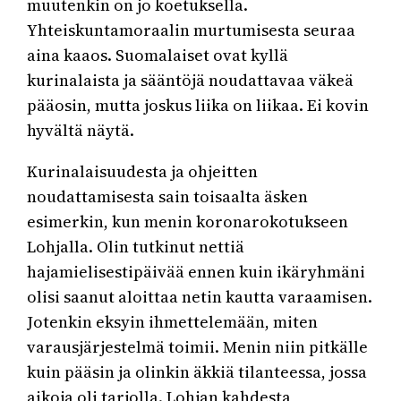
muutenkin on jo koetuksella.
Yhteiskuntamoraalin murtumisesta seuraa
aina kaaos. Suomalaiset ovat kyllä
kurinalaista ja sääntöjä noudattavaa väkeä
pääosin, mutta joskus liika on liikaa. Ei kovin
hyvältä näytä.
Kurinalaisuudesta ja ohjeitten
noudattamisesta sain toisaalta äsken
esimerkin, kun menin koronarokotukseen
Lohjalla. Olin tutkinut nettiä
hajamielisestipäivää ennen kuin ikäryhmäni
olisi saanut aloittaa netin kautta varaamisen.
Jotenkin eksyin ihmettelemään, miten
varausjärjestelmä toimii. Menin niin pitkälle
kuin pääsin ja olinkin äkkiä tilanteessa, jossa
aikoja oli tarjolla. Lohjan kahdesta