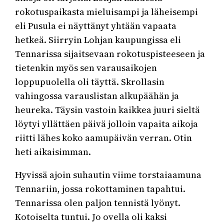
rokotuspaikasta mieluisampi ja läheisempi
eli Pusula ei näyttänyt yhtään vapaata
hetkeä. Siirryin Lohjan kaupungissa eli
Tennarissa sijaitsevaan rokotuspisteeseen ja
tietenkin myös sen varausaikojen
loppupuolella oli täyttä. Skrollasin
vahingossa varauslistan alkupäähän ja
heureka. Täysin vastoin kaikkea juuri sieltä
löytyi yllättäen päivä jolloin vapaita aikoja
riitti lähes koko aamupäivän verran. Otin
heti aikaisimman.
Hyvissä ajoin suhautin viime torstaiaamuna
Tennariin, jossa rokottaminen tapahtui.
Tennarissa olen paljon tennistä lyönyt.
Kotoiselta tuntui. Jo ovella oli kaksi