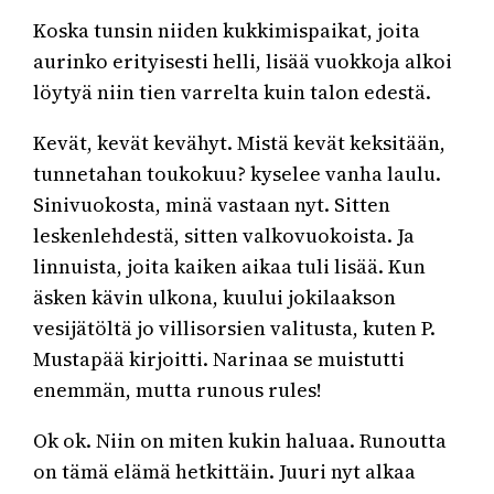
Koska tunsin niiden kukkimispaikat, joita
aurinko erityisesti helli, lisää vuokkoja alkoi
löytyä niin tien varrelta kuin talon edestä.
Kevät, kevät kevähyt. Mistä kevät keksitään,
tunnetahan toukokuu? kyselee vanha laulu.
Sinivuokosta, minä vastaan nyt. Sitten
leskenlehdestä, sitten valkovuokoista. Ja
linnuista, joita kaiken aikaa tuli lisää. Kun
äsken kävin ulkona, kuului jokilaakson
vesijätöltä jo villisorsien valitusta, kuten P.
Mustapää kirjoitti. Narinaa se muistutti
enemmän, mutta runous rules!
Ok ok. Niin on miten kukin haluaa. Runoutta
on tämä elämä hetkittäin. Juuri nyt alkaa