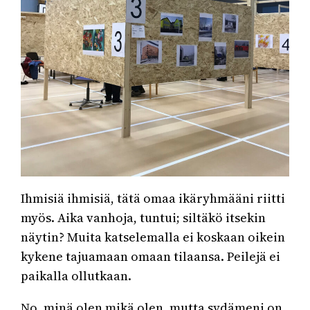
Ihmisiä ihmisiä, tätä omaa ikäryhmääni riitti
myös. Aika vanhoja, tuntui; siltäkö itsekin
näytin? Muita katselemalla ei koskaan oikein
kykene tajuamaan omaan tilaansa. Peilejä ei
paikalla ollutkaan.
No, minä olen mikä olen, mutta sydämeni on