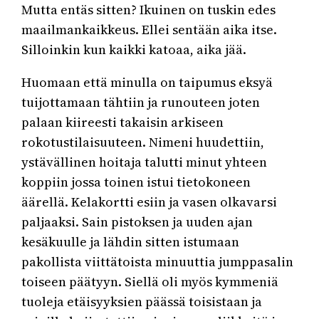
Mutta entäs sitten? Ikuinen on tuskin edes
maailmankaikkeus. Ellei sentään aika itse.
Silloinkin kun kaikki katoaa, aika jää.
Huomaan että minulla on taipumus eksyä
tuijottamaan tähtiin ja runouteen joten
palaan kiireesti takaisin arkiseen
rokotustilaisuuteen. Nimeni huudettiin,
ystävällinen hoitaja talutti minut yhteen
koppiin jossa toinen istui tietokoneen
äärellä. Kelakortti esiin ja vasen olkavarsi
paljaaksi. Sain pistoksen ja uuden ajan
kesäkuulle ja lähdin sitten istumaan
pakollista viittätoista minuuttia jumppasalin
toiseen päätyyn. Siellä oli myös kymmeniä
tuoleja etäisyyksien päässä toisistaan ja