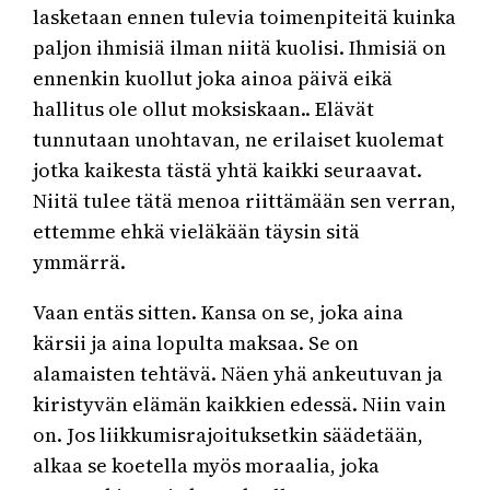
lasketaan ennen tulevia toimenpiteitä kuinka
paljon ihmisiä ilman niitä kuolisi. Ihmisiä on
ennenkin kuollut joka ainoa päivä eikä
hallitus ole ollut moksiskaan.. Elävät
tunnutaan unohtavan, ne erilaiset kuolemat
jotka kaikesta tästä yhtä kaikki seuraavat.
Niitä tulee tätä menoa riittämään sen verran,
ettemme ehkä vieläkään täysin sitä
ymmärrä.
Vaan entäs sitten. Kansa on se, joka aina
kärsii ja aina lopulta maksaa. Se on
alamaisten tehtävä. Näen yhä ankeutuvan ja
kiristyvän elämän kaikkien edessä. Niin vain
on. Jos liikkumisrajoituksetkin säädetään,
alkaa se koetella myös moraalia, joka