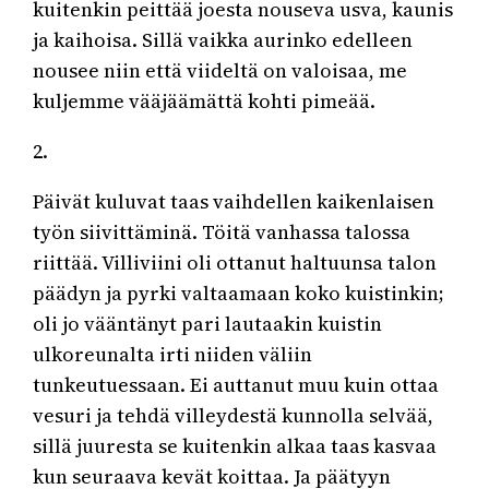
kuitenkin peittää joesta nouseva usva, kaunis
ja kaihoisa. Sillä vaikka aurinko edelleen
nousee niin että viideltä on valoisaa, me
kuljemme vääjäämättä kohti pimeää.
2.
Päivät kuluvat taas vaihdellen kaikenlaisen
työn siivittäminä. Töitä vanhassa talossa
riittää. Villiviini oli ottanut haltuunsa talon
päädyn ja pyrki valtaamaan koko kuistinkin;
oli jo vääntänyt pari lautaakin kuistin
ulkoreunalta irti niiden väliin
tunkeutuessaan. Ei auttanut muu kuin ottaa
vesuri ja tehdä villeydestä kunnolla selvää,
sillä juuresta se kuitenkin alkaa taas kasvaa
kun seuraava kevät koittaa. Ja päätyyn