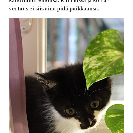
kadottanut emonsa. Kuin kissa ja koira -
vertaus ei siis aina pidä paikkaansa.