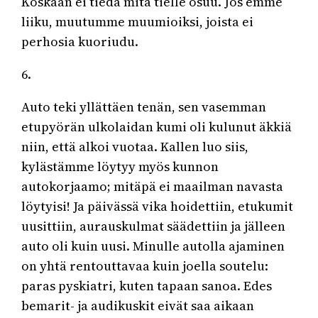
Koskaan ei tiedä mitä tielle osuu. Jos emme
liiku, muutumme muumioiksi, joista ei
perhosia kuoriudu.
6.
Auto teki yllättäen tenän, sen vasemman
etupyörän ulkolaidan kumi oli kulunut äkkiä
niin, että alkoi vuotaa. Kallen luo siis,
kylästämme löytyy myös kunnon
autokorjaamo; mitäpä ei maailman navasta
löytyisi! Ja päivässä vika hoidettiin, etukumit
uusittiin, aurauskulmat säädettiin ja jälleen
auto oli kuin uusi. Minulle autolla ajaminen
on yhtä rentouttavaa kuin joella soutelu:
paras pyskiatri, kuten tapaan sanoa. Edes
bemarit- ja audikuskit eivät saa aikaan