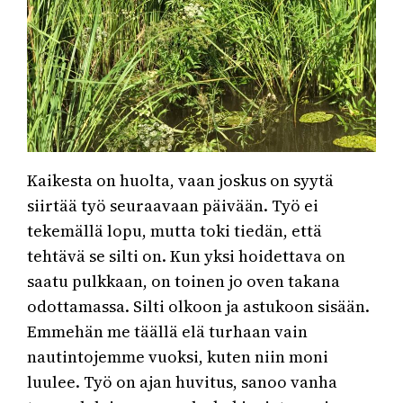
Kaikesta on huolta, vaan joskus on syytä
siirtää työ seuraavaan päivään. Työ ei
tekemällä lopu, mutta toki tiedän, että
tehtävä se silti on. Kun yksi hoidettava on
saatu pulkkaan, on toinen jo oven takana
odottamassa. Silti olkoon ja astukoon sisään.
Emmehän me täällä elä turhaan vain
nautintojemme vuoksi, kuten niin moni
luulee. Työ on ajan huvitus, sanoo vanha