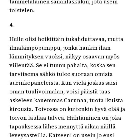
tammelalainen sananlaskukin, jota usein
toistelen.
4.
Helle olisi hetkittäin tukahduttavaa, mutta
ilmalämpöpumppu, jonka hankin ihan
lämmityksen vuoksi, näkyy osaavan myös
viilentää. Se ei tunnu pahalta, koska sen
tarvitsema sähkö tulee suoraan omista
aurinkopaneleista. Kun vielä joskus saisi
oman tuulivoimalan, voisi päästä taas
askeleen kauemmas Carunaa, tuota ikuista
kirousta. Toivossa on kuitenkin hyvä elää ja
toivon lauhaa talvea. Hiihtäminen on joka
tapauksessa lähes mennyttä aikaa näillä
leveysasteilla. Katseeni on usein jo ensi