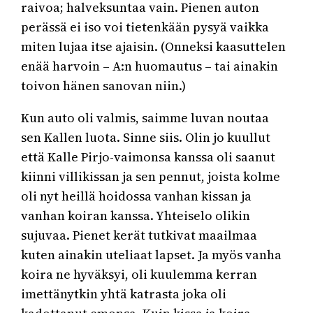
raivoa; halveksuntaa vain. Pienen auton
perässä ei iso voi tietenkään pysyä vaikka
miten lujaa itse ajaisin. (Onneksi kaasuttelen
enää harvoin – A:n huomautus – tai ainakin
toivon hänen sanovan niin.)
Kun auto oli valmis, saimme luvan noutaa
sen Kallen luota. Sinne siis. Olin jo kuullut
että Kalle Pirjo-vaimonsa kanssa oli saanut
kiinni villikissan ja sen pennut, joista kolme
oli nyt heillä hoidossa vanhan kissan ja
vanhan koiran kanssa. Yhteiselo olikin
sujuvaa. Pienet kerät tutkivat maailmaa
kuten ainakin uteliaat lapset. Ja myös vanha
koira ne hyväksyi, oli kuulemma kerran
imettänytkin yhtä katrasta joka oli