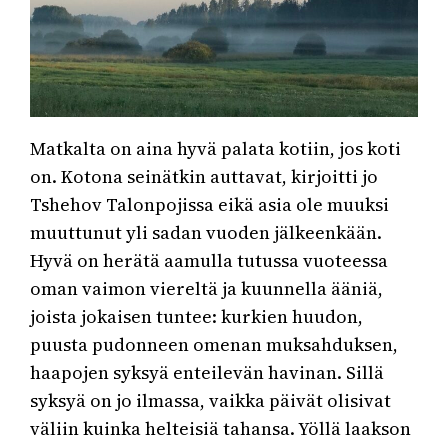
Matkalta on aina hyvä palata kotiin, jos koti
on. Kotona seinätkin auttavat, kirjoitti jo
Tshehov Talonpojissa eikä asia ole muuksi
muuttunut yli sadan vuoden jälkeenkään.
Hyvä on herätä aamulla tutussa vuoteessa
oman vaimon viereltä ja kuunnella ääniä,
joista jokaisen tuntee: kurkien huudon,
puusta pudonneen omenan muksahduksen,
haapojen syksyä enteilevän havinan. Sillä
syksyä on jo ilmassa, vaikka päivät olisivat
väliin kuinka helteisiä tahansa. Yöllä laakson