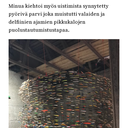
Minua kiehtoi myös uistimista synnytetty
pyörivä parvi joka muistutti valaiden ja
delfiinien ajamien pikkukalojen
puolustautumistustapaa.