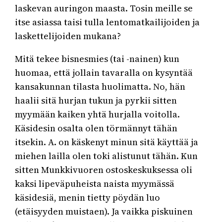
laskevan auringon maasta. Tosin meille se
itse asiassa taisi tulla lentomatkailijoiden ja
laskettelijoiden mukana?
Mitä tekee bisnesmies (tai -nainen) kun
huomaa, että jollain tavaralla on kysyntää
kansakunnan tilasta huolimatta. No, hän
haalii sitä hurjan tukun ja pyrkii sitten
myymään kaiken yhtä hurjalla voitolla.
Käsidesin osalta olen törmännyt tähän
itsekin. A. on käskenyt minun sitä käyttää ja
miehen lailla olen toki alistunut tähän. Kun
sitten Munkkivuoren ostoskeskuksessa oli
kaksi lipeväpuheista naista myymässä
käsidesiä, menin tietty pöydän luo
(etäisyyden muistaen). Ja vaikka piskuinen