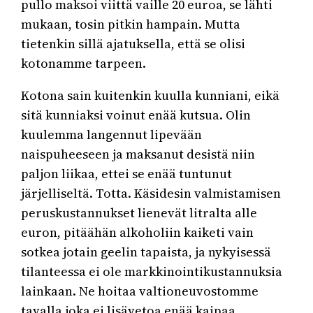
pullo maksoi viittä vaille 20 euroa, se lähti
mukaan, tosin pitkin hampain. Mutta
tietenkin sillä ajatuksella, että se olisi
kotonamme tarpeen.
Kotona sain kuitenkin kuulla kunniani, eikä
sitä kunniaksi voinut enää kutsua. Olin
kuulemma langennut lipevään
naispuheeseen ja maksanut desistä niin
paljon liikaa, ettei se enää tuntunut
järjelliseltä. Totta. Käsidesin valmistamisen
peruskustannukset lienevät litralta alle
euron, pitäähän alkoholiin kaiketi vain
sotkea jotain geelin tapaista, ja nykyisessä
tilanteessa ei ole markkinointikustannuksia
lainkaan. Ne hoitaa valtioneuvostomme
tavalla joka ei lisävetoa enää kaipaa.