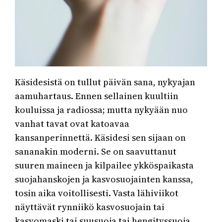
Käsidesistä on tullut päivän sana, nykyajan
aamuhartaus. Ennen sellainen kuultiin
kouluissa ja radiossa; mutta nykyään nuo
vanhat tavat ovat katoavaa
kansanperinnettä. Käsidesi sen sijaan on
sananakin moderni. Se on saavuttanut
suuren maineen ja kilpailee ykköspaikasta
suojahanskojen ja kasvosuojainten kanssa,
tosin aika voitollisesti. Vasta lähiviikot
näyttävät rynniikö kasvosuojain tai
kasvomaski tai suusuoja tai hengityssuoja