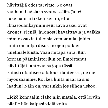
hävittäjiä edes tarvitse. Ne ovat
vanhanaikaisia jo syntyessään. Juuri
lukemani artikkeli kertoi, että
ilmasodankäynnin seuraava askel ovat
dronet. Pieniä, huonosti havaittavia ja vaikka
minne osuvia tuhoisia vempaimia, joiden
hinta on miljardisosa isojen poikien
unelmaleluista. Vaan mitäpä siitä. Kun
kerran pääministerikin on ilmoittanut
hävittäjät tahtovansa jopa tässä
katastrofaalisessa taloustilanteessa, ne me
myös saamme. Korkea hinta määrää siis
laadun? Näin on, varsinkin jos siihen uskoo.
Liekö kenraalin eläke niin matala, että leivän
päälle hän kaipasi vielä voita