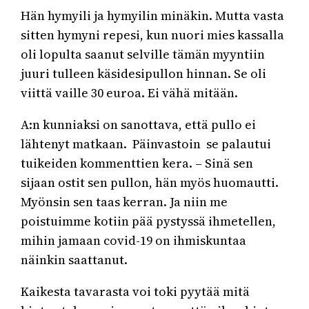
Hän hymyili ja hymyilin minäkin. Mutta vasta
sitten hymyni repesi, kun nuori mies kassalla
oli lopulta saanut selville tämän myyntiin
juuri tulleen käsidesipullon hinnan. Se oli
viittä vaille 30 euroa. Ei vähä mitään.
A:n kunniaksi on sanottava, että pullo ei
lähtenyt matkaan. Päinvastoin se palautui
tuikeiden kommenttien kera. – Sinä sen
sijaan ostit sen pullon, hän myös huomautti.
Myönsin sen taas kerran. Ja niin me
poistuimme kotiin pää pystyssä ihmetellen,
mihin jamaan covid-19 on ihmiskuntaa
näinkin saattanut.
Kaikesta tavarasta voi toki pyytää mitä