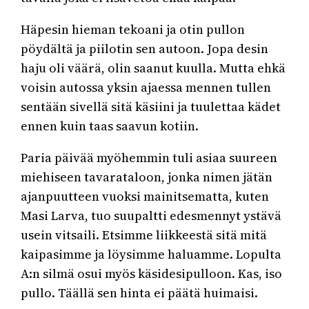
Häpesin hieman tekoani ja otin pullon
pöydältä ja piilotin sen autoon. Jopa desin
haju oli väärä, olin saanut kuulla. Mutta ehkä
voisin autossa yksin ajaessa mennen tullen
sentään sivellä sitä käsiini ja tuulettaa kädet
ennen kuin taas saavun kotiin.
Paria päivää myöhemmin tuli asiaa suureen
miehiseen tavarataloon, jonka nimen jätän
ajanpuutteen vuoksi mainitsematta, kuten
Masi Larva, tuo suupaltti edesmennyt ystävä
usein vitsaili. Etsimme liikkeestä sitä mitä
kaipasimme ja löysimme haluamme. Lopulta
A:n silmä osui myös käsidesipulloon. Kas, iso
pullo. Täällä sen hinta ei päätä huimaisi.