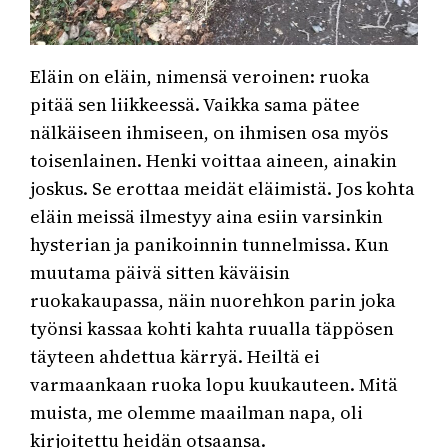
Eläin on eläin, nimensä veroinen: ruoka
pitää sen liikkeessä. Vaikka sama pätee
nälkäiseen ihmiseen, on ihmisen osa myös
toisenlainen. Henki voittaa aineen, ainakin
joskus. Se erottaa meidät eläimistä. Jos kohta
eläin meissä ilmestyy aina esiin varsinkin
hysterian ja panikoinnin tunnelmissa. Kun
muutama päivä sitten käväisin
ruokakaupassa, näin nuorehkon parin joka
työnsi kassaa kohti kahta ruualla täppösen
täyteen ahdettua kärryä. Heiltä ei
varmaankaan ruoka lopu kuukauteen. Mitä
muista, me olemme maailman napa, oli
kirjoitettu heidän otsaansa.