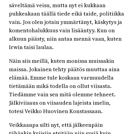
säveltämä veisu, mutta nyt ei kukkaan
puhkeakaan täällä tiede eikä taide, politiikka
vain. Jos olen jotain ymmärtänyt, käskytys ja
komentohalukkuus vain lisääntyy. Kun on
alkuun päästy, niin antaa mennä vaan, kuten
Irwin taisi laulaa.
Näin siis meillä, kuten monissa muissakin
maissa. Jokainen tehty päätös muuttaa aina
elämää. Emme tule koskaan varmuudella
tietämään mikä todella on ollut viisasta.
Tiedämme vain sen mitä olemme tehneet.
Jälkiviisaus on viisauden lajeista imelin,
totesi Veikko Huovinen Konstassaan.
Veikkaanpa silti nyt, että jälkeenpäin
tähänkin kriisiin etsitään niin sysiä kuin