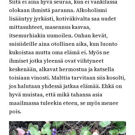
Siitä ei aina hyvä seuraa, kun ei vankilassa
olokaan ihmistä paranna. Alkoholismi
lisääntyy jyrkästi, kotiväkivalta saa uudet
mittasuhteet, masennus kasvaa,
itsemurhiakin uumoilen. Onhan kevät,
suisiideille aina otollinen aika, kun luonto
kukoistaa mutta oma elämä ei. Myös ne
ihmiset jotka yleensä ovat viihtyneet
keskenään, alkavat hermostua ja katsella
toisiaan vinosti. Malttia tarvitaan siis kosolti,
jos halutaan yhdessä jatkaa elämää. Ehkä on
hyvä muistaa, että mikä tahansa asia
maailmassa tuleekin eteen, se myös menee
pois.