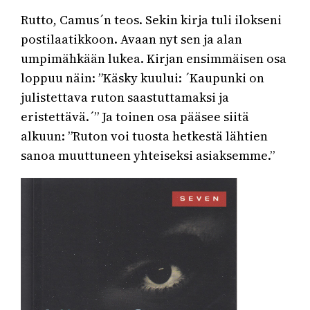
Rutto, Camus´n teos. Sekin kirja tuli ilokseni
postilaatikkoon. Avaan nyt sen ja alan
umpimähkään lukea. Kirjan ensimmäisen osa
loppuu näin: ”Käsky kuului: ´Kaupunki on
julistettava ruton saastuttamaksi ja
eristettävä.´” Ja toinen osa pääsee siitä
alkuun: ”Ruton voi tuosta hetkestä lähtien
sanoa muuttuneen yhteiseksi asiaksemme.”