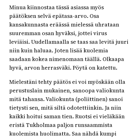
Minua kiinnostaa tässä asiassa myös
päätöksen selvä epätasa-arvo. Osa
kansakunnasta eräässä mielessä uhrataan
suuremman osan hyväksi, jottei virus
leviäisi. Uudellamaalla se taas saa levitä juuri
niin kuin haluaa. Joten lisää kuolemia
saadaan kokea nimenomaan täällä. Olkaapa
hyvä, arvon herrasväki. Pöytä on katettu.
Mielestäni tehty päätös ei voi myöskään olla
perustuslain mukainen, sanoopa valiokunta
mitä tahansa. Valiokunta (poliittinen) sanoi
tietysti sen, mitä siltä odotettiinkin. Ja niin
kaikki hoitui saman tien. Ruotsi ei vieläkään
eristä Tukholmaa paljon runsaammista
kuolemista huolimatta. Saa nähdä kumpi