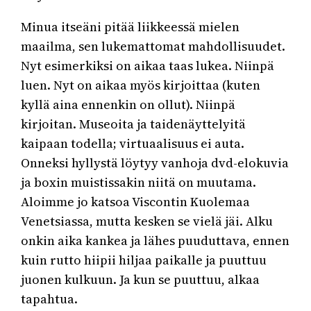
Minua itseäni pitää liikkeessä mielen
maailma, sen lukemattomat mahdollisuudet.
Nyt esimerkiksi on aikaa taas lukea. Niinpä
luen. Nyt on aikaa myös kirjoittaa (kuten
kyllä aina ennenkin on ollut). Niinpä
kirjoitan. Museoita ja taidenäyttelyitä
kaipaan todella; virtuaalisuus ei auta.
Onneksi hyllystä löytyy vanhoja dvd-elokuvia
ja boxin muistissakin niitä on muutama.
Aloimme jo katsoa Viscontin Kuolemaa
Venetsiassa, mutta kesken se vielä jäi. Alku
onkin aika kankea ja lähes puuduttava, ennen
kuin rutto hiipii hiljaa paikalle ja puuttuu
juonen kulkuun. Ja kun se puuttuu, alkaa
tapahtua.