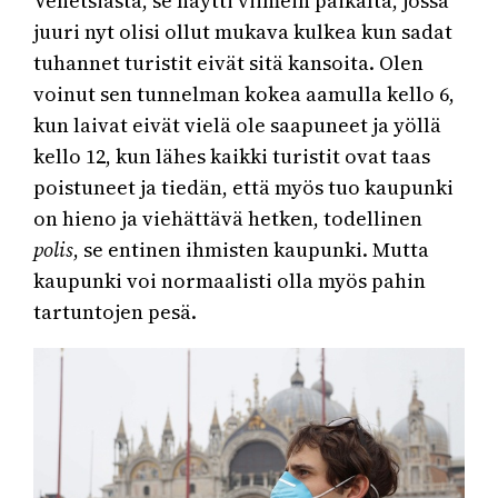
Venetsiasta, se näytti viimein paikalta, jossa
juuri nyt olisi ollut mukava kulkea kun sadat
tuhannet turistit eivät sitä kansoita. Olen
voinut sen tunnelman kokea aamulla kello 6,
kun laivat eivät vielä ole saapuneet ja yöllä
kello 12, kun lähes kaikki turistit ovat taas
poistuneet ja tiedän, että myös tuo kaupunki
on hieno ja viehättävä hetken, todellinen
polis
, se entinen ihmisten kaupunki. Mutta
kaupunki voi normaalisti olla myös pahin
tartuntojen pesä.