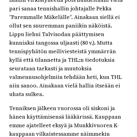
pari sanaa tennishallin johtajalle Pekka
”Paremmalle Mäkelälle”. Ainakaan siellä ei
ollut sen suuremman paniikin näköistä.
Lippu liehui Talvisodan päättymisen
kunniaksi tangossa uljaasti (80 v.). Mutta
tennispyhätön meiliviesteistä ymmärrän
kyllä että tilannetta ja THL:n tiedotuksia
seurataan tarkasti ja muutoksia
valmennusohjelmiin tehdään heti, kun THL
niin sanoo. Ainakaan vielä hallia itseään ei
uhata sulkea.
Tenniksen jälkeen vuorossa oli siskoni ja
hänen käyttämisensä lääkärissä. Kauppaan
emme ajatelleet eksyä ja Munkkivuoren K-
kauppaan vilkaistessamme näimmekin