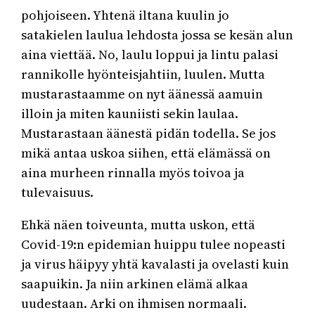
pohjoiseen. Yhtenä iltana kuulin jo
satakielen laulua lehdosta jossa se kesän alun
aina viettää. No, laulu loppui ja lintu palasi
rannikolle hyönteisjahtiin, luulen. Mutta
mustarastaamme on nyt äänessä aamuin
illoin ja miten kauniisti sekin laulaa.
Mustarastaan äänestä pidän todella. Se jos
mikä antaa uskoa siihen, että elämässä on
aina murheen rinnalla myös toivoa ja
tulevaisuus.
Ehkä näen toiveunta, mutta uskon, että
Covid-19:n epidemian huippu tulee nopeasti
ja virus häipyy yhtä kavalasti ja ovelasti kuin
saapuikin. Ja niin arkinen elämä alkaa
uudestaan. Arki on ihmisen normaali.