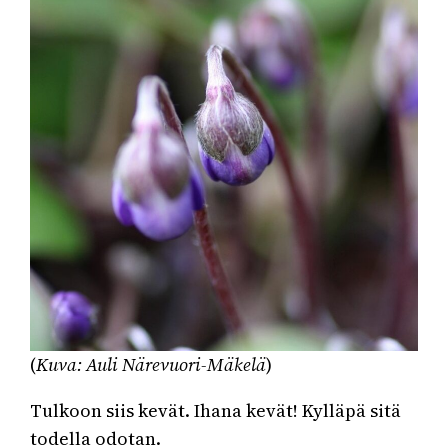
(
Kuva: Auli Närevuori-Mäkelä
)
Tulkoon siis kevät. Ihana kevät! Kylläpä sitä
todella odotan.