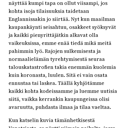
näyttää kumpi tapa on ollut viisampi, jos
kohta isoja tilaisuuksia taidetaan
Englannissakin jo siirtää. Nyt kun maailman
kaupankäynti seisahtuu, osakkeet syöksyvät
ja kaikki pienyrittäjätkin alkavat olla
vaikeuksissa, emme enää tiedä mikä meitä
pahimmin lyö. Rajojen sulkemisesta ja
normaalielämän tyrehtymisestä seuraa
talouskatastrofien takia enemmän kuolemia
kuin koronasta, luulen. Sitä ei vain osata
ennustaa tai laskea. Täällä kyhjötämme
kaikki kohta kodeissamme ja luemme uutisia
siitä, vaikka kerrankin kaupungeissa olisi
avaruutta, puhdasta ilmaa ja tilaa vaeltaa.
Kun katselin kuvia tämänhetkisestä