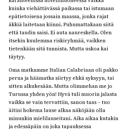
karanteenissa hotellihuoneessa vaikka
kuinka viehättävässä paikassa tai istumaan
epätietoisena jossain maassa, jonka rajat
äkkiä laitetaan kiinni. Puhumattakaan siitä
että taudin saisi. Ei auta naureskella. Olen
itsekin kuulemma riskiryhmää, vaikken
tietenkään sitä tunnista. Mutta uskoa kai
täytyy.
Oma matkamme Italian Calabriaan oli pakko
perua ja häämatka siirtyy ehkä syksyyn, tai
sitten alkukesään. Mutta olimmehan me jo
Turussa yhden yön! Hyvä tuli muorin jalasta
vaikka se vain tervattiin, sanon taas – tuo
äitini hokema lause alkaa näköjään olla
minunkin mielilauseitani. Aika aikaa kutakin
ja edessäpäin on joka tapauksessa