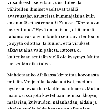
vitsauksesta selvitään, uusi tulee. Ja
vähitellen ihmiset vaeltavat täällä
avaruusajan asusteissa kummajaisina kuin
ensimmäiset astronautit Kuussa. ”Korona on
laskeutunut.” Hyvä on muistaa, että minkä
tahansa vastaavan taudin seuraava lentoa on
jo syytä odottaa. Ja luulen, että virukset
alkavat aina vain paheta. Rutosta ei
kuitenkaan sentään vielä ole kysymys. Mutta
kai senkin aika tulee.
Mahdetaanko Afrikassa kirjoittaa koronasta
mitään. Voi jo olla, koska uutiset, median
hysteria leviää kaikkialle maailmassa. Mutta
maanosassa jota koetellaan heinäsirkkojen,
malarian, kuivuuden, nälänhädän, aidsin ja
ebolan avulla jokin korona on aika pieni