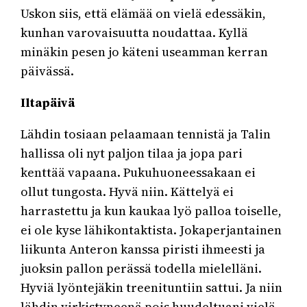
Uskon siis, että elämää on vielä edessäkin,
kunhan varovaisuutta noudattaa. Kyllä
minäkin pesen jo käteni useamman kerran
päivässä.
Iltapäivä
Lähdin tosiaan pelaamaan tennistä ja Talin
hallissa oli nyt paljon tilaa ja jopa pari
kenttää vapaana. Pukuhuoneessakaan ei
ollut tungosta. Hyvä niin. Kättelyä ei
harrastettu ja kun kaukaa lyö palloa toiselle,
ei ole kyse lähikontaktista. Jokaperjantainen
liikunta Anteron kanssa piristi ihmeesti ja
juoksin pallon perässä todella mielelläni.
Hyviä lyöntejäkin treenituntiin sattui. Ja niin
lähdin virkistyneenä pois huudeltuani vielä