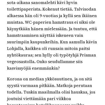
sota-aikana sanomalehti kävi hyvin
toilettipaperista. Kokenut tietää. Talvisodan
alkaessa hän oli 9-vuotias ja kyllä sen ikäinen
muistaa. WC-paperien hamstraus ei siksi ole
käynytkään hänen mielessään. Ja tuntuu, että
hamstraaminen näyttää iskeneen vain
suurimpiin kaupunkeihin. Kun aamulla kävin
Lohjalla, kaikkea oli runsain mitoin paitsi
nyhtökauraa; sen hylly oli typötyhjä Prisman
vegeosastolla. Onko seudullamme siis
kasvissyöjiä enemmänkin?
Korona on median ykkösuutinen, ja on sitä
syystä varmaan pitkään. Matkoja perutaan
todella. Tuskin maailmalla olisi hauskaa, jos
joutuisi viettämään pari viikkoa