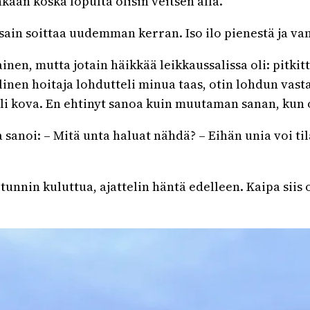
nkaan koska lopulta olisin veitsen alla.
 sain soittaa uudemman kerran. Iso ilo pienestä ja v
ainen, mutta jotain häikkää leikkaussalissa oli: pitki
linen hoitaja lohdutteli minua taas, otin lohdun vast
oli kova. En ehtinyt sanoa kuin muutaman sanan, kun o
sanoi: – Mitä unta haluat nähdä? – Eihän unia voi tilat
 tunnin kuluttua, ajattelin häntä edelleen. Kaipa siis