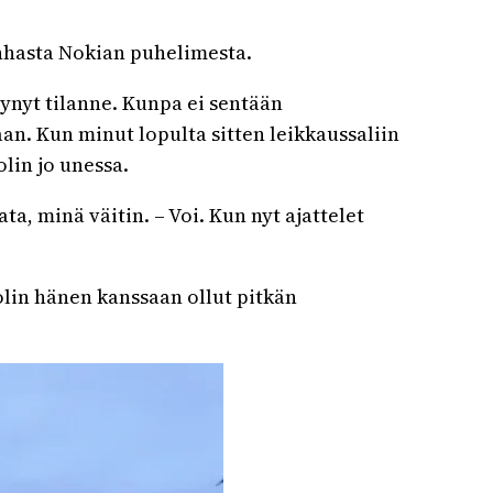
anhasta Nokian puhelimesta.
ttynyt tilanne. Kunpa ei sentään
aan. Kun minut lopulta sitten leikkaussaliin
lin jo unessa.
a, minä väitin. – Voi. Kun nyt ajattelet
 olin hänen kanssaan ollut pitkän