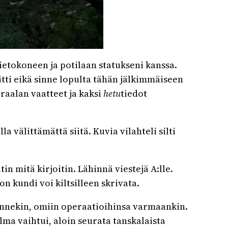
ietokoneen ja potilaan statukseni kanssa.
iitti eikä sinne lopulta tähän jälkimmäiseen
raalan vaatteet ja kaksi
hetu
tiedot
lla välittämättä siitä. Kuvia vilahteli silti
in mitä kirjoitin. Lähinnä viestejä A:lle.
on kundi voi kiltsilleen skrivata.
 jonnekin, omiin operaatioihinsa varmaankin.
lma vaihtui, aloin seurata tanskalaista