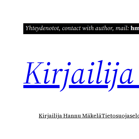
Siirry
sisältöön
Kirjaili
Kirjailija Hannu Mäkelä
Tietosuojasel