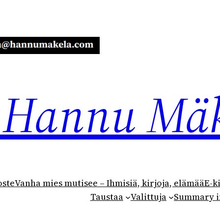
ja Hannu Mä
oste
Vanha mies mutisee – Ihmisiä, kirjoja, elämää
E-k
Taustaa
Valittuja
Summary i