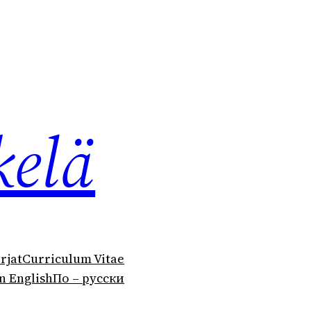
kelä
irjat
Curriculum Vitae
n English
По – русски