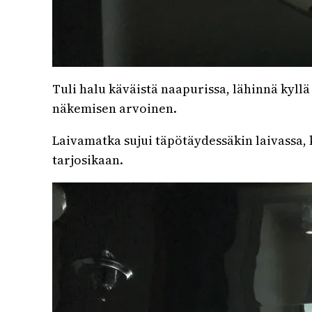
Tuli halu käväistä naapurissa, lähinnä kyll
näkemisen arvoinen.
Laivamatka sujui täpötäydessäkin laivassa, 
tarjosikaan.