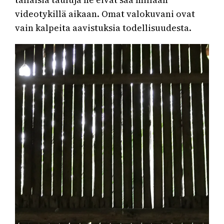
videotykillä aikaan. Omat valokuvani ovat
vain kalpeita aavistuksia todellisuudesta.