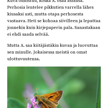
Kuva onnistuu, koska A. osaa asiansa.
Perhosia lentelee pikkutien varrella lähes
kiusaksi asti, mutta otapa perhosesta
vastaava. Heti se kohoaa siivilleen ja lepattaa
jonnekin kuin kirjepaperin pala. Sanastakaan
ei ehdi saada selvää.
Mutta A. saa kiitäjästäkin kuvan ja luovuttaa
sen minulle. Jokaisessa meistä on omat
ulottuvuutensa.