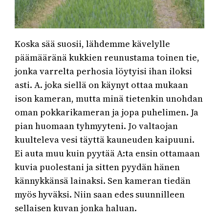
Koska sää suosii, lähdemme kävelylle
päämääränä kukkien reunustama toinen tie,
jonka varrelta perhosia löytyisi ihan iloksi
asti. A. joka siellä on käynyt ottaa mukaan
ison kameran, mutta minä tietenkin unohdan
oman pokkarikameran ja jopa puhelimen. Ja
pian huomaan tyhmyyteni. Jo valtaojan
kuulteleva vesi täyttä kauneuden kaipuuni.
Ei auta muu kuin pyytää A:ta ensin ottamaan
kuvia puolestani ja sitten pyydän hänen
kännykkänsä lainaksi. Sen kameran tiedän
myös hyväksi. Niin saan edes suunnilleen
sellaisen kuvan jonka haluan.