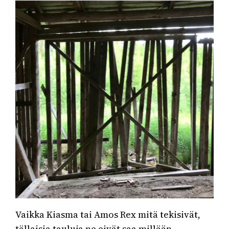
Vaikka Kiasma tai Amos Rex mitä tekisivät,
tällaisia tauluja ne eivät saa millään