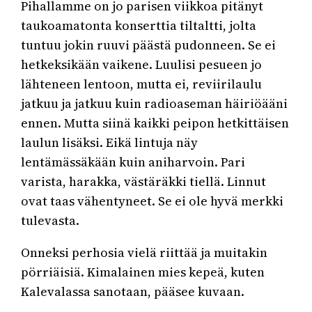
Pihallamme on jo parisen viikkoa pitänyt
taukoamatonta konserttia tiltaltti, jolta
tuntuu jokin ruuvi päästä pudonneen. Se ei
hetkeksikään vaikene. Luulisi pesueen jo
lähteneen lentoon, mutta ei, reviirilaulu
jatkuu ja jatkuu kuin radioaseman häiriöääni
ennen. Mutta siinä kaikki peipon hetkittäisen
laulun lisäksi. Eikä lintuja näy
lentämässäkään kuin aniharvoin. Pari
varista, harakka, västäräkki tiellä. Linnut
ovat taas vähentyneet. Se ei ole hyvä merkki
tulevasta.
Onneksi perhosia vielä riittää ja muitakin
pörriäisiä. Kimalainen mies kepeä, kuten
Kalevalassa sanotaan, pääsee kuvaan.