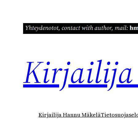
Siirry
sisältöön
Kirjaili
Kirjailija Hannu Mäkelä
Tietosuojasel