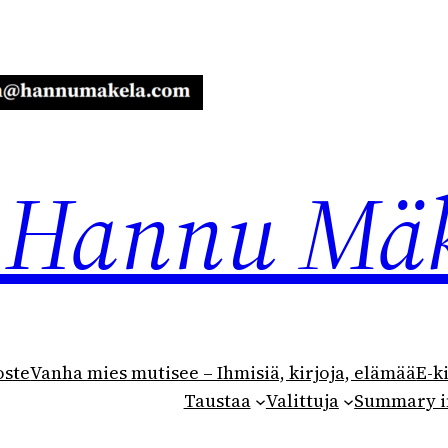
ja Hannu Mä
oste
Vanha mies mutisee – Ihmisiä, kirjoja, elämää
E-k
Taustaa
Valittuja
Summary i