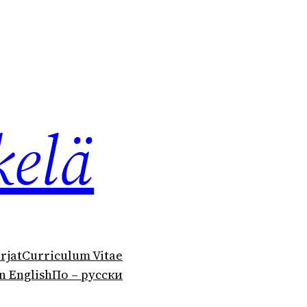
kelä
irjat
Curriculum Vitae
n English
По – русски