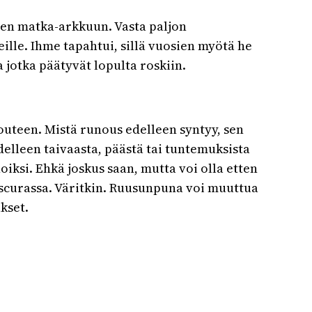
een matka-arkkuun. Vasta paljon
ille. Ihme tapahtui, sillä vuosien myötä he
jotka päätyvät lopulta roskiin.
nouteen. Mistä runous edelleen syntyy, sen
delleen taivaasta, päästä tai tuntemuksista
noiksi. Ehkä joskus saan, mutta voi olla etten
bscurassa. Väritkin. Ruusunpuna voi muuttua
kset.