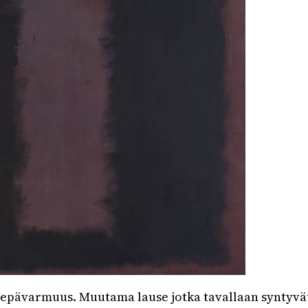
 epävarmuus. Muutama lause jotka tavallaan syntyvä