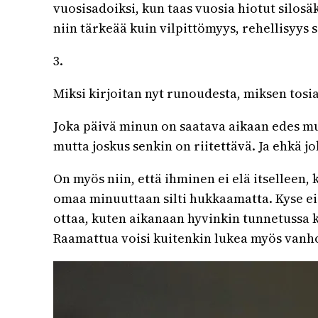
vuosisadoiksi, kun taas vuosia hiotut silosä
niin tärkeää kuin vilpittömyys, rehellisyys 
3.
Miksi kirjoitan nyt runoudesta, miksen tosiaan
Joka päivä minun on saatava aikaan edes muu
mutta joskus senkin on riitettävä. Ja ehkä 
On myös niin, että ihminen ei elä itselleen
omaa minuuttaan silti hukkaamatta. Kyse ei o
ottaa, kuten aikanaan hyvinkin tunnetussa 
Raamattua voisi kuitenkin lukea myös vanhoj