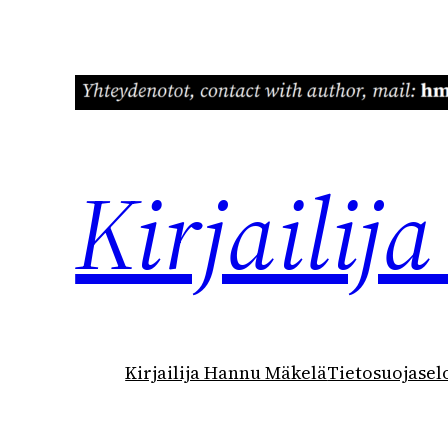
Siirry
sisältöön
Kirjaili
Kirjailija Hannu Mäkelä
Tietosuojasel