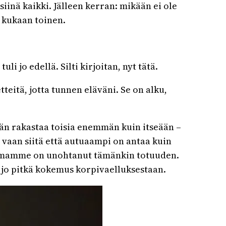
siinä kaikki. Jälleen kerran: mikään ei ole
a kukaan toinen.
i jo edellä. Silti kirjoitan, nyt tätä.
eitä, jotta tunnen eläväni. Se on alku,
 hän rakastaa toisia enemmän kuin itseään –
n, vaan siitä että autuaampi on antaa kuin
aailmamme on unohtanut tämänkin totuuden.
n jo pitkä kokemus korpivaelluksestaan.