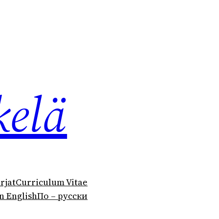
kelä
irjat
Curriculum Vitae
n English
По – русски