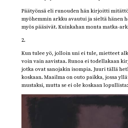
Päätyönsä eli runouden hän kirjoitti mität
myöhemmin arkku avautui ja sieltä hänen hen
myös pääsivät. Kuinkahan monta matka-arkku
2.
Kun tulee yö, jolloin uni ei tule, mietteet 
voin vain aavistaa. Runoa ei todellakaan ki
jotka ovat sanojakin isompia. Juuri tällä het
koskaan. Maailma on outo paikka, jossa yll
mustaksi, mutta se ei ole koskaan lopullista