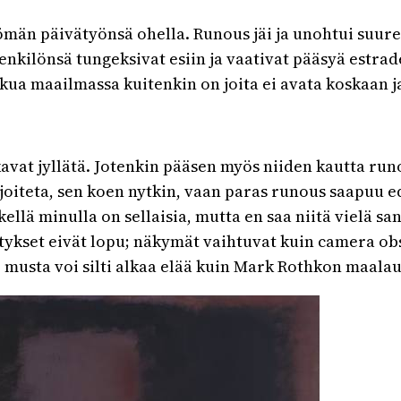
tömän päivätyönsä ohella. Runous jäi ja unohtui suur
kilönsä tungeksivat esiin ja vaativat pääsyä estrade
a maailmassa kuitenkin on joita ei avata koskaan ja 
alkavat jyllätä. Jotenkin pääsen myös niiden kautta ru
rjoiteta, sen koen nytkin, vaan paras runous saapuu e
kellä minulla on sellaisia, mutta en saa niitä vielä sa
ätykset eivät lopu; näkymät vaihtuvat kuin camera o
: musta voi silti alkaa elää kuin Mark Rothkon maalau