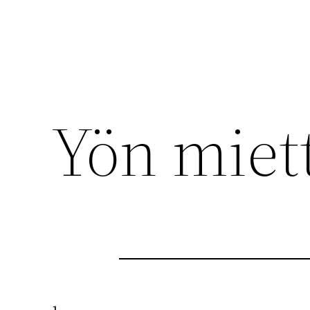
Yön miett
1.