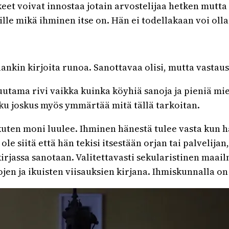
keet voivat innostaa jotain arvostelijaa hetken mutta 
sille mikä ihminen itse on. Hän ei todellakaan voi oll
kin kirjoita runoa. Sanottavaa olisi, mutta vastaus tul
tama rivi vaikka kuinka köyhiä sanoja ja pieniä miett
joku joskus myös ymmärtää mitä tällä tarkoitan.
, kuten moni luulee. Ihminen hänestä tulee vasta kun
le siitä että hän tekisi itsestään orjan tai palvelija
kirjassa sanotaan. Valitettavasti sekularistinen m
en ja ikuisten viisauksien kirjana. Ihmiskunnalla o