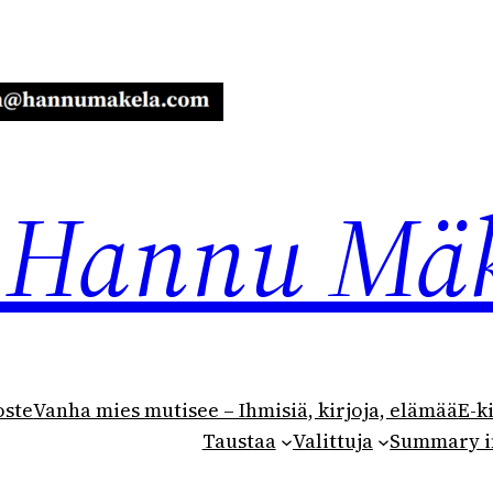
ja Hannu Mä
oste
Vanha mies mutisee – Ihmisiä, kirjoja, elämää
E-k
Taustaa
Valittuja
Summary i