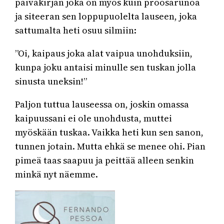
päiväkirjan joka on myös kuin proosarunoa
ja siteeran sen loppupuolelta lauseen, joka
sattumalta heti osuu silmiin:
”Oi, kaipaus joka alat vaipua unohduksiin,
kunpa joku antaisi minulle sen tuskan jolla
sinusta uneksin!”
Paljon tuttua lauseessa on, joskin omassa
kaipuussani ei ole unohdusta, muttei
myöskään tuskaa. Vaikka heti kun sen sanon,
tunnen jotain. Mutta ehkä se menee ohi. Pian
pimeä taas saapuu ja peittää alleen senkin
minkä nyt näemme.