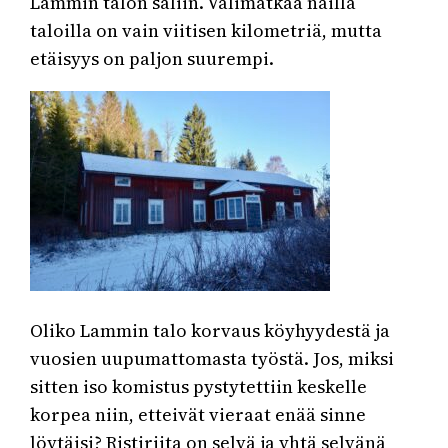
Lammin talon saliin. Välimatkaa näillä
taloilla on vain viitisen kilometriä, mutta
etäisyys on paljon suurempi.
Oliko Lammin talo korvaus köyhyydestä ja
vuosien uupumattomasta työstä. Jos, miksi
sitten iso komistus pystytettiin keskelle
korpea niin, etteivät vieraat enää sinne
löytäisi? Ristiriita on selvä ja yhtä selvänä