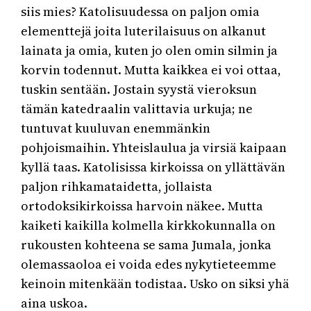
siis mies? Katolisuudessa on paljon omia
elementtejä joita luterilaisuus on alkanut
lainata ja omia, kuten jo olen omin silmin ja
korvin todennut. Mutta kaikkea ei voi ottaa,
tuskin sentään. Jostain syystä vieroksun
tämän katedraalin valittavia urkuja; ne
tuntuvat kuuluvan enemmänkin
pohjoismaihin. Yhteislaulua ja virsiä kaipaan
kyllä taas. Katolisissa kirkoissa on yllättävän
paljon rihkamataidetta, jollaista
ortodoksikirkoissa harvoin näkee. Mutta
kaiketi kaikilla kolmella kirkkokunnalla on
rukousten kohteena se sama Jumala, jonka
olemassaoloa ei voida edes nykytieteemme
keinoin mitenkään todistaa. Usko on siksi yhä
aina uskoa.