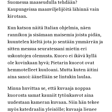
Suomessa maaseudulla tehdään?
Kaupungeissa maanviljelijöitä lähinnä vain
kirotaan.
Kun katson näitä Italian ohjelmia, näen
rannikon ja sisämaan maisemia joista pidän,
kuuntelen kieltä jota jo sentään ymmärrän ja
sitten messua seuratessani mietin eri
uskontojen olemusta. Kuoro ei ikävä kyllä
ole kovinkaan hyvä; Pietarin kuorot ovat
hemmotelleet kuuloani. Mutta kuten äitini
aina sanoi: äänellään se lintukin laulaa.
Minua huvittaa se, että kuvaaja noppaa
kuorosta samat kauniit tytönkasvot aina
uudestaan kameran kuvaan. Niin hän tekee
myös katedraalin yleisölle; kuvaaja lienee