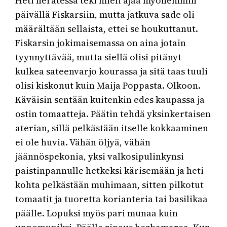
Heti herätessä teki mieli ajaa myöhemmin
päivällä Fiskarsiin, mutta jatkuva sade oli
määrältään sellaista, ettei se houkuttanut.
Fiskarsin jokimaisemassa on aina jotain
tyynnyttävää, mutta siellä olisi pitänyt
kulkea sateenvarjo kourassa ja sitä taas tuuli
olisi kiskonut kuin Maija Poppasta. Olkoon.
Käväisin sentään kuitenkin edes kaupassa ja
ostin tomaatteja. Päätin tehdä yksinkertaisen
aterian, sillä pelkästään itselle kokkaaminen
ei ole huvia. Vähän öljyä, vähän
jäännöspekonia, yksi valkosipulinkynsi
paistinpannulle hetkeksi kärisemään ja heti
kohta pelkästään muhimaan, sitten pilkotut
tomaatit ja tuoretta korianteria tai basilikaa
päälle. Lopuksi myös pari munaa kuin