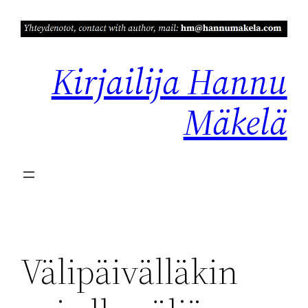
Siirry
sisältöön
Kirjailija Hannu
Mäkelä
Välipäivälläkin