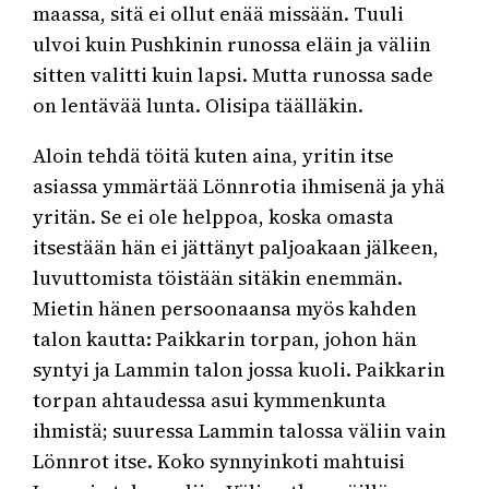
maassa, sitä ei ollut enää missään. Tuuli
ulvoi kuin Pushkinin runossa eläin ja väliin
sitten valitti kuin lapsi. Mutta runossa sade
on lentävää lunta. Olisipa täälläkin.
Aloin tehdä töitä kuten aina, yritin itse
asiassa ymmärtää Lönnrotia ihmisenä ja yhä
yritän. Se ei ole helppoa, koska omasta
itsestään hän ei jättänyt paljoakaan jälkeen,
luvuttomista töistään sitäkin enemmän.
Mietin hänen persoonaansa myös kahden
talon kautta: Paikkarin torpan, johon hän
syntyi ja Lammin talon jossa kuoli. Paikkarin
torpan ahtaudessa asui kymmenkunta
ihmistä; suuressa Lammin talossa väliin vain
Lönnrot itse. Koko synnyinkoti mahtuisi