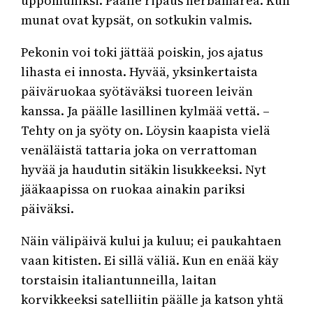
uppomuniksi. Päälle ripaus herbamarea. Kun
munat ovat kypsät, on sotkukin valmis.
Pekonin voi toki jättää poiskin, jos ajatus
lihasta ei innosta. Hyvää, yksinkertaista
päiväruokaa syötäväksi tuoreen leivän
kanssa. Ja päälle lasillinen kylmää vettä. –
Tehty on ja syöty on. Löysin kaapista vielä
venäläistä tattaria joka on verrattoman
hyvää ja haudutin sitäkin lisukkeeksi. Nyt
jääkaapissa on ruokaa ainakin pariksi
päiväksi.
Näin välipäivä kului ja kuluu; ei paukahtaen
vaan kitisten. Ei sillä väliä. Kun en enää käy
torstaisin italiantunneilla, laitan
korvikkeeksi satelliitin päälle ja katson yhtä