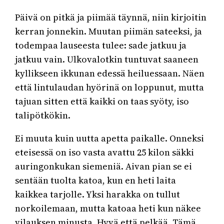
Päivä on pitkä ja piimää täynnä, niin kirjoitin
kerran jonnekin. Muutan piimän sateeksi, ja
todempaa lauseesta tulee: sade jatkuu ja
jatkuu vain. Ulkovalotkin tuntuvat saaneen
kyllikseen ikkunan edessä heiluessaan. Näen
että lintulaudan hyörinä on loppunut, mutta
tajuan sitten että kaikki on taas syöty, iso
talipötkökin.
Ei muuta kuin uutta apetta paikalle. Onneksi
eteisessä on iso vasta avattu 25 kilon säkki
auringonkukan siemeniä. Aivan pian se ei
sentään tuolta katoa, kun en heti laita
kaikkea tarjolle. Yksi harakka on tullut
norkoilemaan, mutta katoaa heti kun näkee
vilauksen minusta. Hyvä että pelkää. Tämä