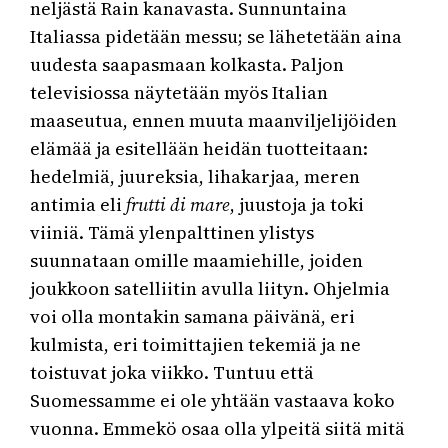
neljästä Rain kanavasta. Sunnuntaina
Italiassa pidetään messu; se lähetetään aina
uudesta saapasmaan kolkasta. Paljon
televisiossa näytetään myös Italian
maaseutua, ennen muuta maanviljelijöiden
elämää ja esitellään heidän tuotteitaan:
hedelmiä, juureksia, lihakarjaa, meren
antimia eli
frutti di mare
, juustoja ja toki
viiniä. Tämä ylenpalttinen ylistys
suunnataan omille maamiehille, joiden
joukkoon satelliitin avulla liityn. Ohjelmia
voi olla montakin samana päivänä, eri
kulmista, eri toimittajien tekemiä ja ne
toistuvat joka viikko. Tuntuu että
Suomessamme ei ole yhtään vastaava koko
vuonna. Emmekö osaa olla ylpeitä siitä mitä