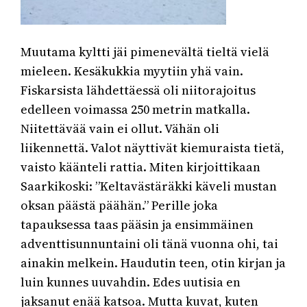
Muutama kyltti jäi pimenevältä tieltä vielä
mieleen. Kesäkukkia myytiin yhä vain.
Fiskarsista lähdettäessä oli niitorajoitus
edelleen voimassa 250 metrin matkalla.
Niitettävää vain ei ollut. Vähän oli
liikennettä. Valot näyttivät kiemuraista tietä,
vaisto käänteli rattia. Miten kirjoittikaan
Saarkikoski: ”Keltavästäräkki käveli mustan
oksan päästä päähän.” Perille joka
tapauksessa taas pääsin ja ensimmäinen
adventtisunnuntaini oli tänä vuonna ohi, tai
ainakin melkein. Haudutin teen, otin kirjan ja
luin kunnes uuvahdin. Edes uutisia en
jaksanut enää katsoa. Mutta kuvat, kuten