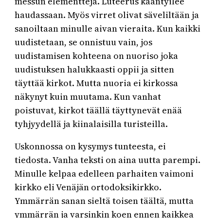
messun elementtejä. Luteerus kääntyilee
haudassaan. Myös virret olivat säveliltään ja
sanoiltaan minulle aivan vieraita. Kun kaikki
uudistetaan, se onnistuu vain, jos
uudistamisen kohteena on nuoriso joka
uudistuksen halukkaasti oppii ja sitten
täyttää kirkot. Mutta nuoria ei kirkossa
näkynyt kuin muutama. Kun vanhat
poistuvat, kirkot täällä täyttynevät enää
tyhjyydellä ja kiinalaisilla turisteilla.
Uskonnossa on kysymys tunteesta, ei
tiedosta. Vanha teksti on aina uutta parempi.
Minulle kelpaa edelleen parhaiten vaimoni
kirkko eli Venäjän ortodoksikirkko.
Ymmärrän sanan sieltä toisen täältä, mutta
ymmärrän ja varsinkin koen ennen kaikkea