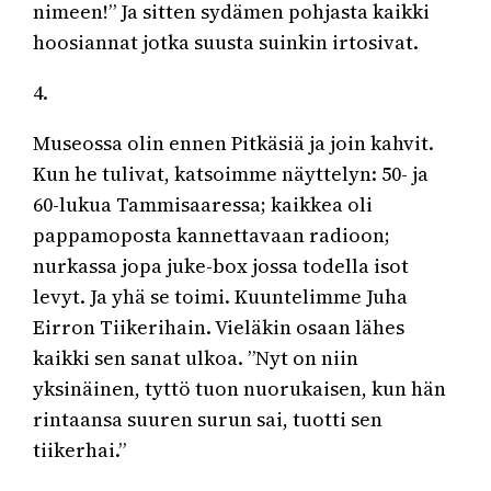
nimeen!” Ja sitten sydämen pohjasta kaikki
hoosiannat jotka suusta suinkin irtosivat.
4.
Museossa olin ennen Pitkäsiä ja join kahvit.
Kun he tulivat, katsoimme näyttelyn: 50- ja
60-lukua Tammisaaressa; kaikkea oli
pappamoposta kannettavaan radioon;
nurkassa jopa juke-box jossa todella isot
levyt. Ja yhä se toimi. Kuuntelimme Juha
Eirron Tiikerihain. Vieläkin osaan lähes
kaikki sen sanat ulkoa. ”Nyt on niin
yksinäinen, tyttö tuon nuorukaisen, kun hän
rintaansa suuren surun sai, tuotti sen
tiikerhai.”