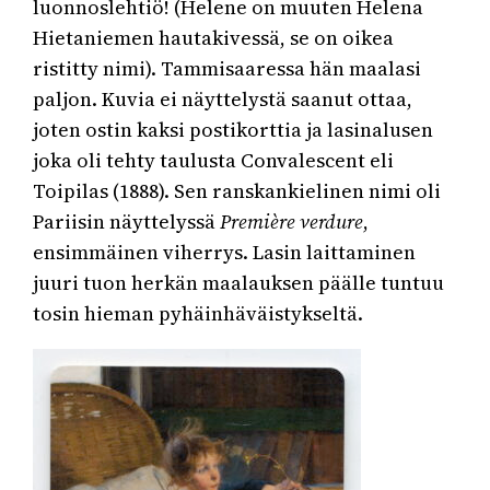
luonnoslehtiö! (Helene on muuten Helena
Hietaniemen hautakivessä, se on oikea
ristitty nimi). Tammisaaressa hän maalasi
paljon. Kuvia ei näyttelystä saanut ottaa,
joten ostin kaksi postikorttia ja lasinalusen
joka oli tehty taulusta Convalescent eli
Toipilas (1888). Sen ranskankielinen nimi oli
Pariisin näyttelyssä
Première verdure
,
ensimmäinen viherrys. Lasin laittaminen
juuri tuon herkän maalauksen päälle tuntuu
tosin hieman pyhäinhäväistykseltä.