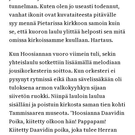
tunnelman. Kuten olen jo useasti todennut,
vanhat ikonit ovat kuvataiteesta pitävälle
syy mennä Pietarissa kirkkoon samoin kuin
se, että kuoron laulu ylittää helposti sen mitä
omissa kirkoissamme kuullaan. Hartaus.
Kun Hoosiannan vuoro viimein tuli, sekin
yhteislaulu sotkettiin lisäämällä melodiaan
jousikorkesterin soittoa. Kun orkesteri ei
pysynyt rytmissä eikä ihan sävelissäkään oli
tuloksena armon valkokyyhkyn sijaan
siivetön ruokki. Niinpä lauloin laulua
sisälläni ja poistuin kirkosta saman tien kohti
Tammisaaren museota. ”Hoosianna Daavidin
Poika, kiitetty olkoon hän! Pappapam!
Kiitetty Daavidin poika, joka tulee Herran