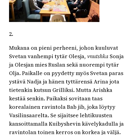
2.
Mukana on pieni perheeni, johon kuuluvat
Svetan vanhempi tytär Olesja,
vnutshka
Sonja
ja Olesjan mies Ruslan sekä nuorempi tytär
Olja. Paikalle on pyydetty myös Svetan paras
ystävä Nadja ja hänen tyttärensä Arina jota
tietenkin kutsun Grilliksi. Mutta Arishka
kestää senkin. Paikaksi sovitaan taas
korealainen ravintola Bab jib, joka löytyy
Vasilinsaarelta. Se sijaitsee lehtikuusten
kansoittamalla Kuibyshevin kävelykadulla ja
ravintolan toinen kerros on korkea ja väljä.