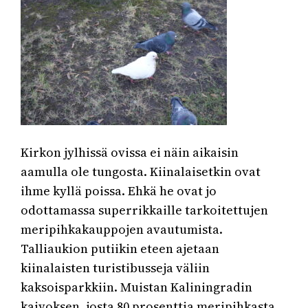
Kirkon jylhissä ovissa ei näin aikaisin
aamulla ole tungosta. Kiinalaisetkin ovat
ihme kyllä poissa. Ehkä he ovat jo
odottamassa superrikkaille tarkoitettujen
meripihkakauppojen avautumista.
Talliaukion putiikin eteen ajetaan
kiinalaisten turistibusseja väliin
kaksoisparkkiin. Muistan Kaliningradin
kaivoksen, josta 80 prosenttia meripihkasta