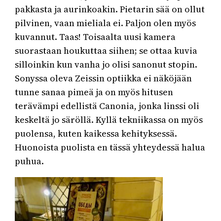
pakkasta ja aurinkoakin. Pietarin sää on ollut
pilvinen, vaan mieliala ei. Paljon olen myös
kuvannut. Taas! Toisaalta uusi kamera
suorastaan houkuttaa siihen; se ottaa kuvia
silloinkin kun vanha jo olisi sanonut stopin.
Sonyssa oleva Zeissin optiikka ei näköjään
tunne sanaa pimeä ja on myös hitusen
terävämpi edellistä Canonia, jonka linssi oli
keskeltä jo säröllä. Kyllä tekniikassa on myös
puolensa, kuten kaikessa kehityksessä.
Huonoista puolista en tässä yhteydessä halua
puhua.