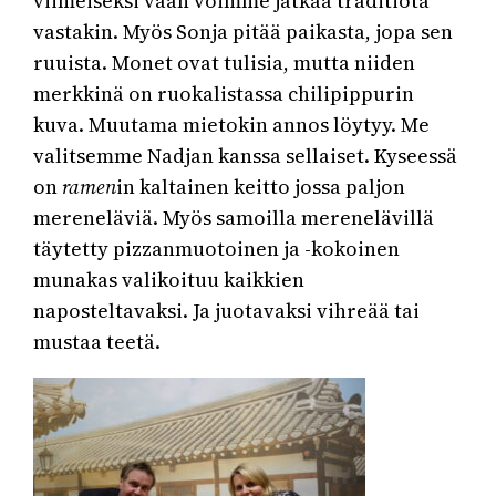
viimeiseksi vaan voimme jatkaa traditiota
vastakin. Myös Sonja pitää paikasta, jopa sen
ruuista. Monet ovat tulisia, mutta niiden
merkkinä on ruokalistassa chilipippurin
kuva. Muutama mietokin annos löytyy. Me
valitsemme Nadjan kanssa sellaiset. Kyseessä
on
ramen
in kaltainen keitto jossa paljon
mereneläviä. Myös samoilla merenelävillä
täytetty pizzanmuotoinen ja -kokoinen
munakas valikoituu kaikkien
naposteltavaksi. Ja juotavaksi vihreää tai
mustaa teetä.