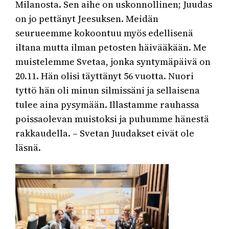
Milanosta. Sen aihe on uskonnollinen; Juudas
on jo pettänyt Jeesuksen. Meidän
seurueemme kokoontuu myös edellisenä
iltana mutta ilman petosten häivääkään. Me
muistelemme Svetaa, jonka syntymäpäivä on
20.11. Hän olisi täyttänyt 56 vuotta. Nuori
tyttö hän oli minun silmissäni ja sellaisena
tulee aina pysymään. Illastamme rauhassa
poissaolevan muistoksi ja puhumme hänestä
rakkaudella. – Svetan Juudakset eivät ole
läsnä.