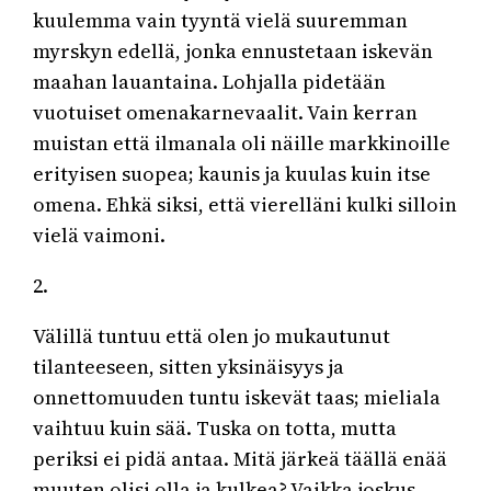
kuulemma vain tyyntä vielä suuremman
myrskyn edellä, jonka ennustetaan iskevän
maahan lauantaina. Lohjalla pidetään
vuotuiset omenakarnevaalit. Vain kerran
muistan että ilmanala oli näille markkinoille
erityisen suopea; kaunis ja kuulas kuin itse
omena. Ehkä siksi, että vierelläni kulki silloin
vielä vaimoni.
2.
Välillä tuntuu että olen jo mukautunut
tilanteeseen, sitten yksinäisyys ja
onnettomuuden tuntu iskevät taas; mieliala
vaihtuu kuin sää. Tuska on totta, mutta
periksi ei pidä antaa. Mitä järkeä täällä enää
muuten olisi olla ja kulkea? Vaikka joskus