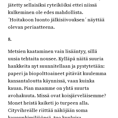
jätetty sellaisiksi ryteiköiksi ettei niissä
kulkeminen ole edes mahdollista.
´Hoitakoon luonto jälkisiivouksen´ näyttää
olevan periaatteena.
8.
Metsien kaataminen vain lisääntyy, sillä
uusia tehtaita nousee. Kylläpä näitä suuria
hankkeita nyt suunnitellaan ja pystytetään:
paperi ja biopolttoaineet pitävät kuulemma
kansantaloutta käynnissä, vaan kuinka
kauan. Pian maamme on yhtä suurta
avohakuuta. Missä ovat koisjärveläisemme?
Monet heistä kaiketi jo turpeen alla.
Cityvihreälle riittää näköjään soma
kaupunkimiljöönsä, tuo kuuluisa