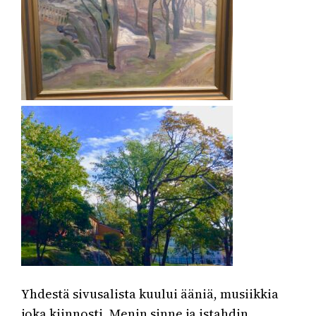
Yhdestä sivusalista kuului ääniä, musiikkia
joka kiinnosti. Menin sinne ja istahdin