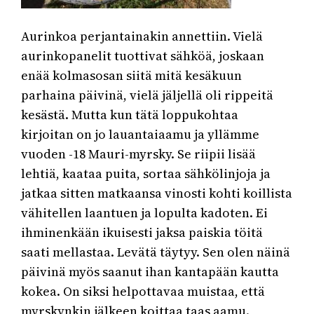
Aurinkoa perjantainakin annettiin. Vielä
aurinkopanelit tuottivat sähköä, joskaan
enää kolmasosan siitä mitä kesäkuun
parhaina päivinä, vielä jäljellä oli rippeitä
kesästä. Mutta kun tätä loppukohtaa
kirjoitan on jo lauantaiaamu ja yllämme
vuoden -18 Mauri-myrsky. Se riipii lisää
lehtiä, kaataa puita, sortaa sähkölinjoja ja
jatkaa sitten matkaansa vinosti kohti koillista
vähitellen laantuen ja lopulta kadoten. Ei
ihminenkään ikuisesti jaksa paiskia töitä
saati mellastaa. Levätä täytyy. Sen olen näinä
päivinä myös saanut ihan kantapään kautta
kokea. On siksi helpottavaa muistaa, että
myrskynkin jälkeen koittaa taas aamu.