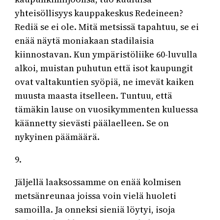
yhteisöllisyys kauppakeskus Redeineen?
Rediä se ei ole. Mitä metsissä tapahtuu, se ei
enää näytä moniakaan stadilaisia
kiinnostavan. Kun ympäristöliike 60-luvulla
alkoi, muistan puhutun että isot kaupungit
ovat valtakuntien syöpiä, ne imevät kaiken
muusta maasta itselleen. Tuntuu, että
tämäkin lause on vuosikymmenten kuluessa
käännetty sievästi päälaelleen. Se on
nykyinen päämäärä.
9.
Jäljellä laaksossamme on enää kolmisen
metsänreunaa joissa voin vielä huoleti
samoilla. Ja onneksi sieniä löytyi, isoja