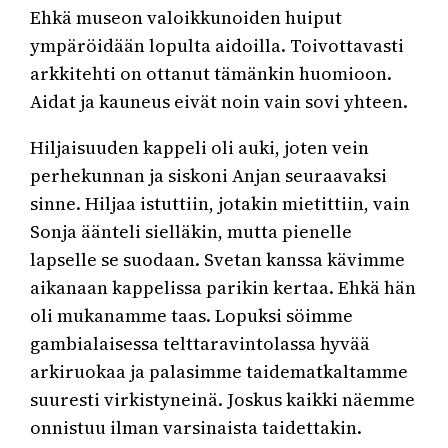
Ehkä museon valoikkunoiden huiput
ympäröidään lopulta aidoilla. Toivottavasti
arkkitehti on ottanut tämänkin huomioon.
Aidat ja kauneus eivät noin vain sovi yhteen.
Hiljaisuuden kappeli oli auki, joten vein
perhekunnan ja siskoni Anjan seuraavaksi
sinne. Hiljaa istuttiin, jotakin mietittiin, vain
Sonja äänteli sielläkin, mutta pienelle
lapselle se suodaan. Svetan kanssa kävimme
aikanaan kappelissa parikin kertaa. Ehkä hän
oli mukanamme taas. Lopuksi söimme
gambialaisessa telttaravintolassa hyvää
arkiruokaa ja palasimme taidematkaltamme
suuresti virkistyneinä. Joskus kaikki näemme
onnistuu ilman varsinaista taidettakin.