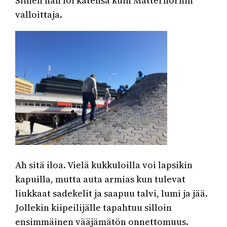
Siihen hän löi kätensä kuin Matterhornin
valloittaja.
Ah sitä iloa. Vielä kukkuloilla voi lapsikin
kapuilla, mutta auta armias kun tulevat
liukkaat sadekelit ja saapuu talvi, lumi ja jää.
Jollekin kiipeilijälle tapahtuu silloin
ensimmäinen vääjämätön onnettomuus.