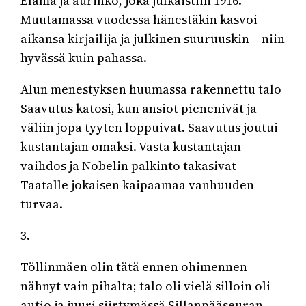
Elämä ja aurinko, joka julkaistiin 1916.
Muutamassa vuodessa hänestäkin kasvoi
aikansa kirjailija ja julkinen suuruuskin – niin
hyvässä kuin pahassa.
Alun menestyksen huumassa rakennettu talo
Saavutus katosi, kun ansiot pienenivät ja
väliin jopa tyyten loppuivat. Saavutus joutui
kustantajan omaksi. Vasta kustantajan
vaihdos ja Nobelin palkinto takasivat
Taatalle jokaisen kaipaamaa vanhuuden
turvaa.
3.
Töllinmäen olin tätä ennen ohimennen
nähnyt vain pihalta; talo oli vielä silloin oli
autio ja juuri siirtymässä Sillanpääseuran