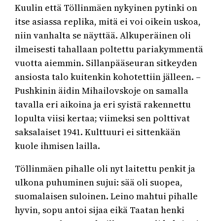
Kuulin että Töllinmäen nykyinen pytinki on
itse asiassa replika, mitä ei voi oikein uskoa,
niin vanhalta se näyttää. Alkuperäinen oli
ilmeisesti tahallaan poltettu pariakymmentä
vuotta aiemmin. Sillanpääseuran sitkeyden
ansiosta talo kuitenkin kohotettiin jälleen. –
Pushkinin äidin Mihailovskoje on samalla
tavalla eri aikoina ja eri syistä rakennettu
lopulta viisi kertaa; viimeksi sen polttivat
saksalaiset 1941. Kulttuuri ei sittenkään
kuole ihmisen lailla.
Töllinmäen pihalle oli nyt laitettu penkit ja
ulkona puhuminen sujui: sää oli suopea,
suomalaisen suloinen. Leino mahtui pihalle
hyvin, sopu antoi sijaa eikä Taatan henki