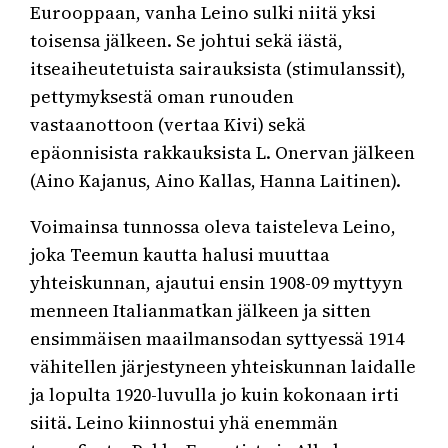
Eurooppaan, vanha Leino sulki niitä yksi
toisensa jälkeen. Se johtui sekä iästä,
itseaiheutetuista sairauksista (stimulanssit),
pettymyksestä oman runouden
vastaanottoon (vertaa Kivi) sekä
epäonnisista rakkauksista L. Onervan jälkeen
(Aino Kajanus, Aino Kallas, Hanna Laitinen).
Voimainsa tunnossa oleva taisteleva Leino,
joka Teemun kautta halusi muuttaa
yhteiskunnan, ajautui ensin 1908-09 myttyyn
menneen Italianmatkan jälkeen ja sitten
ensimmäisen maailmansodan syttyessä 1914
vähitellen järjestyneen yhteiskunnan laidalle
ja lopulta 1920-luvulla jo kuin kokonaan irti
siitä. Leino kiinnostui yhä enemmän