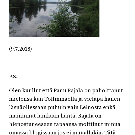
(9.7.2018)
P.S.
Olen kuullut että Panu Rajala on pahoittanut
mielensä kun Töllinmäellä ja vieläpä hänen
läsnäollessaan puhuin vain Leinosta enkä
maininnut lainkaan häntä. Rajala on
hienostuneeseen tapaansa moittinut minua
omassa blogissaan jos ei muuallakin. Tätä