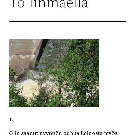
Töllinmäellä
1.
Olin saanut pyynnön puhua Leinosta myös