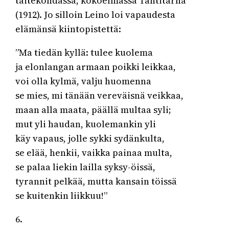
taitekohdassa, kokoelmassa Tähtitarha
(1912). Jo silloin Leino loi vapaudesta
elämänsä kiintopistettä:
”Ma tiedän kyllä: tulee kuolema
ja elonlangan armaan poikki leikkaa,
voi olla kylmä, valju huomenna
se mies, mi tänään vereväisnä veikkaa,
maan alla maata, päällä multaa syli;
mut yli haudan, kuolemankin yli
käy vapaus, jolle sykki sydänkulta,
se elää, henkii, vaikka painaa multa,
se palaa liekin lailla syksy-öissä,
tyrannit pelkää, mutta kansain töissä
se kuitenkin liikkuu!”
6.