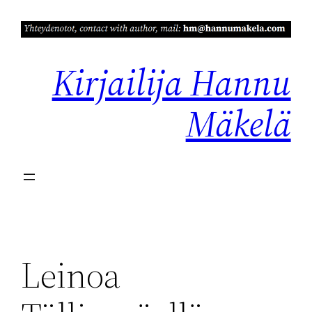
Siirry
sisältöön
Kirjailija Hannu
Mäkelä
Leinoa