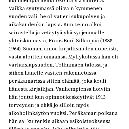
kummempia henkilökohtaisia suhteita.
Vaikka syntymässä oli vain kymmenen
vuoden väli, he olivat eri sukupolven ja
aikakaudenkin lapsia. Kun Leino alkoi
sairastella ja vetäytyä yhä syrjemmälle
yhteiskunnasta, Frans Emil Sillanpää (1888 –
1964), Suomen ainoa kirjallisuuden nobelisti,
vasta aloitteli omaansa. Myllykolussa hän eli
varhaislapsuuden, Töllinmäen talossa ja
siihen hänelle vasiten rakennetussa
peräkamarissa sitten elämää, joka kouli
hänestä kirjailijan. Vanhempiensa hoiviin
hän joutui kun opinnot keskeytivät 1913
terveyden ja ehkä jo silloin myös
alkoholinkäytön vuoksi. Peräkamaripoikana
hän sai kuitenkin aikaan esikoisteoksensa