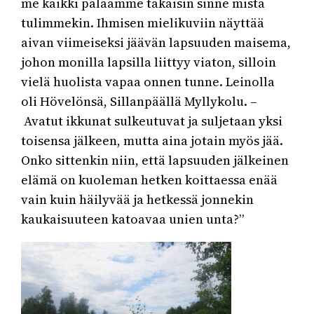
me kaikki palaamme takaisin sinne mistä
tulimmekin. Ihmisen mielikuviin näyttää
aivan viimeiseksi jäävän lapsuuden maisema,
johon monilla lapsilla liittyy viaton, silloin
vielä huolista vapaa onnen tunne. Leinolla
oli Hövelönsä, Sillanpäällä Myllykolu. –
Avatut ikkunat sulkeutuvat ja suljetaan yksi
toisensa jälkeen, mutta aina jotain myös jää.
Onko sittenkin niin, että lapsuuden jälkeinen
elämä on kuoleman hetken koittaessa enää
vain kuin häilyvää ja hetkessä jonnekin
kaukaisuuteen katoavaa unien unta?”