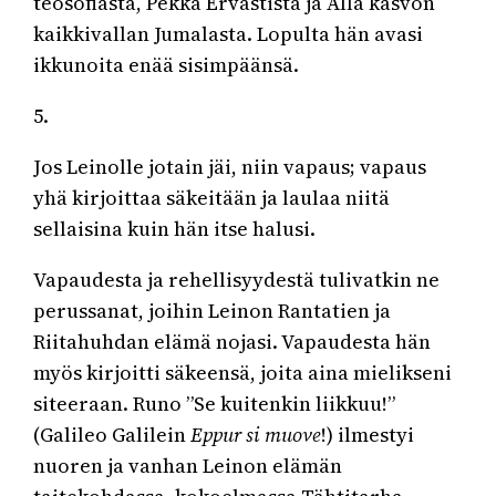
teosofiasta, Pekka Ervastista ja Alla kasvon
kaikkivallan Jumalasta. Lopulta hän avasi
ikkunoita enää sisimpäänsä.
5.
Jos Leinolle jotain jäi, niin vapaus; vapaus
yhä kirjoittaa säkeitään ja laulaa niitä
sellaisina kuin hän itse halusi.
Vapaudesta ja rehellisyydestä tulivatkin ne
perussanat, joihin Leinon Rantatien ja
Riitahuhdan elämä nojasi. Vapaudesta hän
myös kirjoitti säkeensä, joita aina mielikseni
siteeraan. Runo ”Se kuitenkin liikkuu!”
(Galileo Galilein
Eppur si muove
!) ilmestyi
nuoren ja vanhan Leinon elämän