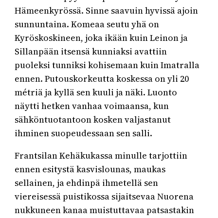
Hämeenkyrössä. Sinne saavuin hyvissä ajoin
sunnuntaina. Komeaa seutu yhä on
Kyröskoskineen, joka ikään kuin Leinon ja
Sillanpään itsensä kunniaksi avattiin
puoleksi tunniksi kohisemaan kuin Imatralla
ennen. Putouskorkeutta koskessa on yli 20
métriä ja kyllä sen kuuli ja näki. Luonto
näytti hetken vanhaa voimaansa, kun
sähköntuotantoon kosken valjastanut
ihminen suopeudessaan sen salli.
Frantsilan Kehäkukassa minulle tarjottiin
ennen esitystä kasvislounas, maukas
sellainen, ja ehdinpä ihmetellä sen
viereisessä puistikossa sijaitsevaa Nuorena
nukkuneen kanaa muistuttavaa patsastakin