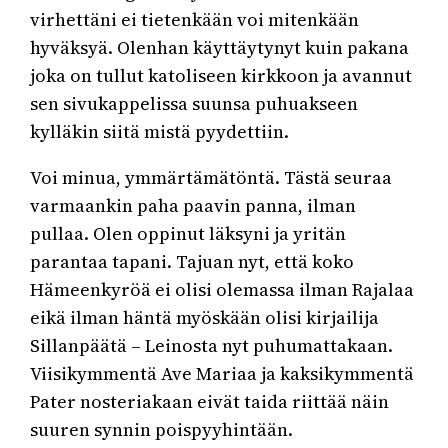
virhettäni ei tietenkään voi mitenkään
hyväksyä. Olenhan käyttäytynyt kuin pakana
joka on tullut katoliseen kirkkoon ja avannut
sen sivukappelissa suunsa puhuakseen
kylläkin siitä mistä pyydettiin.
Voi minua, ymmärtämätöntä. Tästä seuraa
varmaankin paha paavin panna, ilman
pullaa. Olen oppinut läksyni ja yritän
parantaa tapani. Tajuan nyt, että koko
Hämeenkyröä ei olisi olemassa ilman Rajalaa
eikä ilman häntä myöskään olisi kirjailija
Sillanpäätä – Leinosta nyt puhumattakaan.
Viisikymmentä Ave Mariaa ja kaksikymmentä
Pater nosteriakaan eivät taida riittää näin
suuren synnin poispyyhintään.