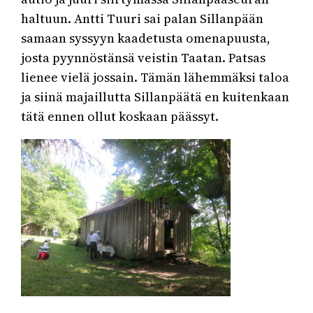
haltuun. Antti Tuuri sai palan Sillanpään
samaan syssyyn kaadetusta omenapuusta,
josta pyynnöstänsä veistin Taatan. Patsas
lienee vielä jossain. Tämän lähemmäksi taloa
ja siinä majaillutta Sillanpäätä en kuitenkaan
tätä ennen ollut koskaan päässyt.