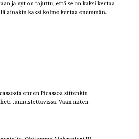
aan ja nyt on tajuttu, että se on kaksi kertaa
ielä ainakin kaksi kolme kertaa enemmän.
icassosta ennen Picassoa sittenkin
 heti tunnustettavissa. Vaan miten
gerie´ta. Ohitamme Aleksanteri III