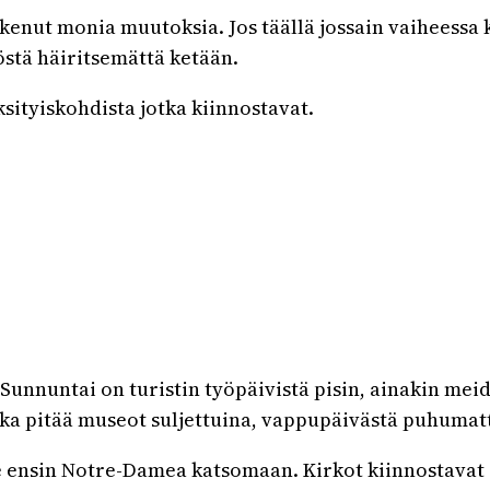
kenut monia muutoksia. Jos täällä jossain vaiheessa 
östä häiritsemättä ketään.
sityiskohdista jotka kiinnostavat.
nnuntai on turistin työpäivistä pisin, ainakin mei
oka pitää museot suljettuina, vappupäivästä puhumat
ensin Notre-Damea katsomaan. Kirkot kiinnostavat Olj