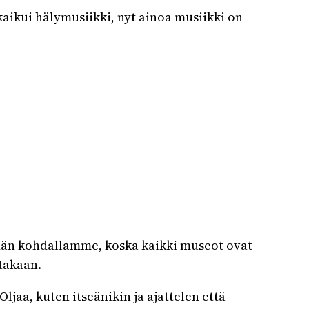
kaikui hälymusiikki, nyt ainoa musiikki on
dän kohdallamme, koska kaikki museot ovat
takaan.
aa, kuten itseänikin ja ajattelen että