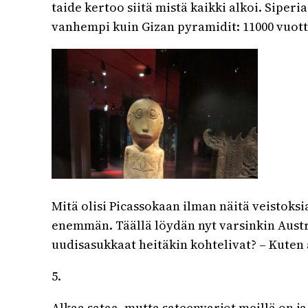
taide kertoo siitä mistä kaikki alkoi. Siperi
vanhempi kuin Gizan pyramidit: 11000 vuotta
Mitä olisi Picassokaan ilman näitä veistoks
enemmän. Täällä löydän nyt varsinkin Austr
uudisasukkaat heitäkin kohtelivat? – Kuten a
5.
Alkaa sataa, mutta sateenvarjot meillä on 