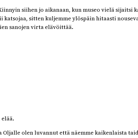
innyin siihen jo aikanaan, kun museo vielä sijaitsi 
ii katsojaa, sitten kuljemme ylöspäin hitaasti nouseva
vien sanojen virta elävöittää.
 elää.
tta Oljalle olen luvannut että näemme kaikenlaista ta