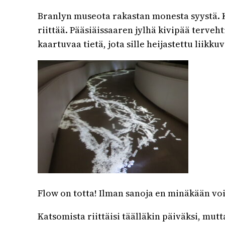
Branlyn museota rakastan monesta syystä. Ki
riittää. Pääsiäissaaren jylhä kivipää terveht
kaartuvaa tietä, jota sille heijastettu liikku
Flow on totta! Ilman sanoja en minäkään voi
Katsomista riittäisi täälläkin päiväksi, mu