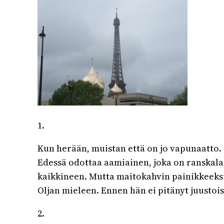
1.
Kun herään, muistan että on jo vapunaatto.
Edessä odottaa aamiainen, joka on ranskalai
kaikkineen. Mutta maitokahvin painikkeeksi lö
Oljan mieleen. Ennen hän ei pitänyt juustois
2.