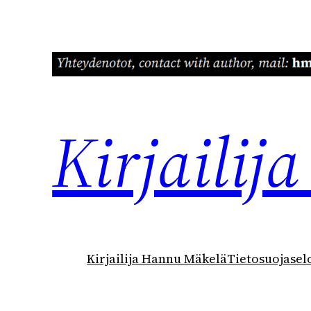
Siirry
sisältöön
Kirjaili
Kirjailija Hannu Mäkelä
Tietosuojasel