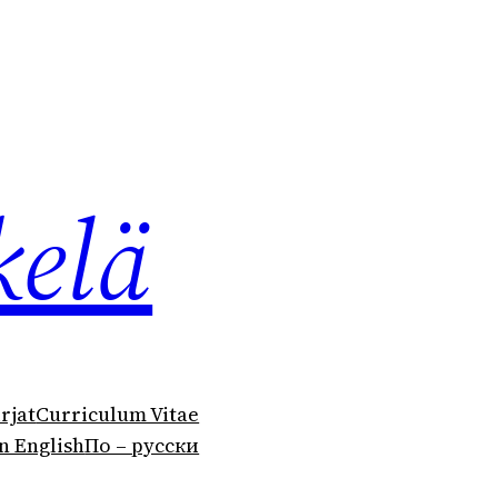
kelä
irjat
Curriculum Vitae
n English
По – русски