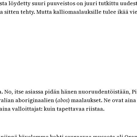
asta löydetty suuri puuveistos on juuri tutkittu uudest
 sitten tehty. Mutta kalliomaalauksille tulee ikää v
ia. No, itse asiassa pidän hänen nuoruudentöistään, P
alian aboriginaalien (
abos
) maalaukset. Ne ovat aina
ina valloittajat: kuin tapettavaa riistaa.
ja niinpä kävelemme kohti seuraavaa museota eli Oran