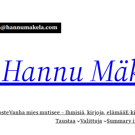
ja Hannu Mä
oste
Vanha mies mutisee – Ihmisiä, kirjoja, elämää
E-k
Taustaa
Valittuja
Summary i