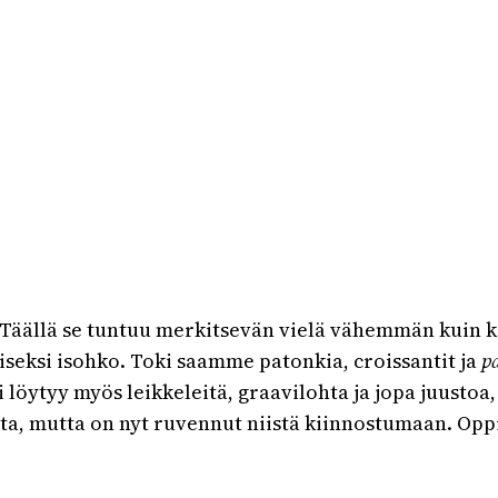
 Täällä se tuntuu merkitsevän vielä vähemmän kuin k
seksi isohko. Toki saamme patonkia, croissantit ja
p
ytyy myös leikkeleitä, graavilohta ja jopa juustoa, nel
ta, mutta on nyt ruvennut niistä kiinnostumaan. Oppi