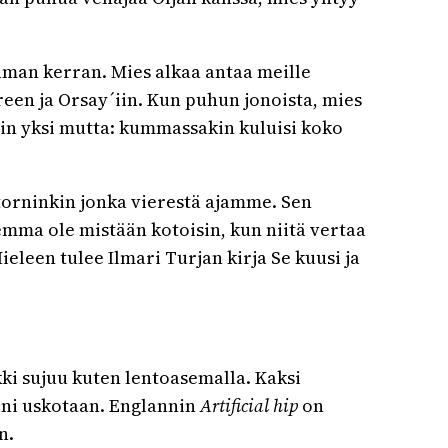
taman kerran. Mies alkaa antaa meille
een ja Orsay´iin. Kun puhun jonoista, mies
vain yksi mutta: kummassakin kuluisi koko
torninkin jonka vierestä ajamme. Sen
lemma ole mistään kotoisin, kun niitä vertaa
ieleen tulee Ilmari Turjan kirja Se kuusi ja
kki sujuu kuten lentoasemalla. Kaksi
ini uskotaan. Englannin
Artificial hip
on
n.