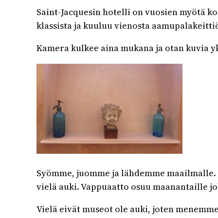
Saint-Jacquesin hotelli on vuosien myötä ko
klassista ja kuuluu vienosta aamupalakeitti
Kamera kulkee aina mukana ja otan kuvia yk
Syömme, juomme ja lähdemme maailmalle. Su
vielä auki. Vappuaatto osuu maanantaille j
Vielä eivät museot ole auki, joten menemme 