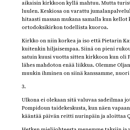
aikaisin kirkkoon kyllä mahtuu. Mutta turi
luulen. Keskiosa on varattu jumalanpalveluk
hitaasti massan mukana samalla kun kellot 
ortodoksikirkon todellista kuoroa.
Kirkko on niin korkea ja iso että Pietarin 
kuitenkin hiljaisempaa. Siinä on pieni ruko
satuin kuusi vuotta sitten kirkkoon kun oli 
lähes mahdoton enää liikkua. Olemme Oljan k
muukin ihminen on siinä kanssamme, nuori t
3.
Ulkona ei olekaan sitä valuvaa sadeilmaa j
Pompidoun taidekeskusta, kun näen vapaan ta
kääntää päivän reitti nurinpäin ja aloittaa
Hetken mielijohteesta menemme taksiin ja 