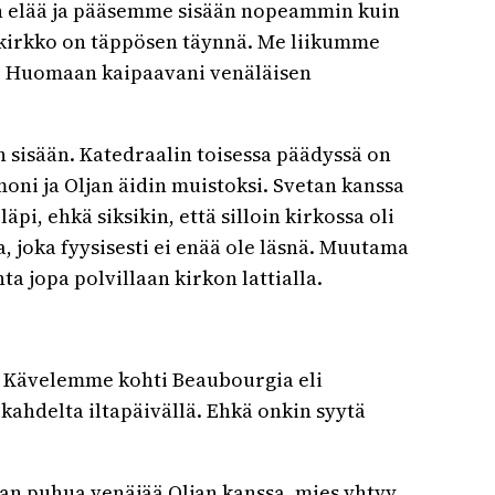
kin elää ja pääsemme sisään nopeammin kuin
va kirkko on täppösen täynnä. Me liikumme
aa. Huomaan kaipaavani venäläisen
n sisään. Katedraalin toisessa päädyssä on
oni ja Oljan äidin muistoksi. Svetan kanssa
i, ehkä siksikin, että silloin kirkossa oli
 joka fyysisesti ei enää ole läsnä. Muutama
 jopa polvillaan kirkon lattialla.
n. Kävelemme kohti Beaubourgia eli
kahdelta iltapäivällä. Ehkä onkin syytä
n puhua venäjää Oljan kanssa, mies yhtyy