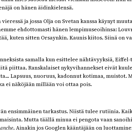
Venäjä on hänen äidinkielensä.
n vieressä ja jossa Olja on Svetan kanssa käynyt muu
menemme ehdottomasti hänen lempimuseoihinsa: Louvr
tää, kuten sitten Orsaynkin. Kaunis kiitos. Siinä on 
neksista samalla kun esittelee nähtävyyksiä, Eiffel-
siitä piittaa. Ranskalaiset nykyvihannekset eivät kuu
reita… Lapsuus, nuoruus, kadonnut kotimaa, muistot. M
ika ei näköjään millään voi ottaa pois.
än ensimmäinen tarkastus. Niistä tulee rutiinia. Kai
maisinta. Mutta täällä minua ei pengota vaan sanoih
hanche
. Ainakin jos Googlen kääntäjään on luottamine