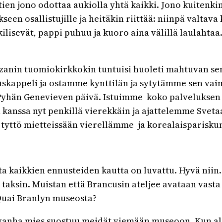
stien jono odottaa aukiolla yhtä kaikki. Jono kuiten
seen osallistujille ja heitäkin riittää: niinpä valta
kilisevät, pappi puhuu ja kuoro aina välillä laulaht
Kazanin tuomiokirkkokin tuntuisi huoleti mahtuvan se
uskappeli ja ostamme kynttilän ja sytytämme sen vaim
Pyhän Genevieven päivä. Istuimme koko palveluksen läp
anssa nyt penkillä vierekkäin ja ajattelemme Svetaa,
yttö mietteissään vierellämme ja korealaispariskunta
ota kaikkien ennusteiden kautta on luvattu. Hyvä nii
ksin. Muistan että Brancusin ateljee avataan vasta 
 Quai Branlyn museosta?
vanha mies suostuu meidät viemään museoon. Kun ala