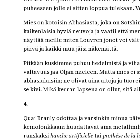
puheeseen jolle ei sitten loppua tulekaan. 
Mies on kotoisin Abhasiasta, joka on Sotshi
kaikenlaisia hyviä neuvoja ja vaatii että 
näyttää meille miten Louvren jonot voi vält
päivä ja kaikki muu jäisi näkemättä.
Pitkään kuskimme puhuu hedelmistä ja vihan
valtavuus jää Oljan mieleen. Mutta mies ei 
abhasialaisiin; ne olivat aina aitoja ja tuo
se kivi. Mikä kerran lapsena on ollut, sitä a
4.
Quai Branly odottaa ja varsinkin minua päiv
keinolonkkaani huudattavat aina metallinil
ranskaksi
hanche artificielle
tai
prothése de la 