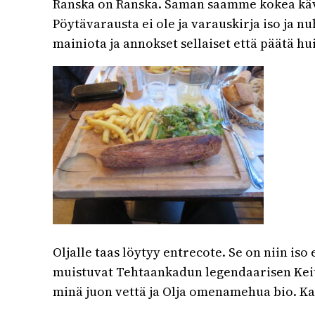
Ranska on Ranska. Saman saamme kokea käve
Pöytävarausta ei ole ja varauskirja iso ja n
mainiota ja annokset sellaiset että päätä h
Oljalle taas löytyy entrecote. Se on niin iso
muistuvat Tehtaankadun legendaarisen Keitaa
minä juon vettä ja Olja omenamehua bio. Kaik