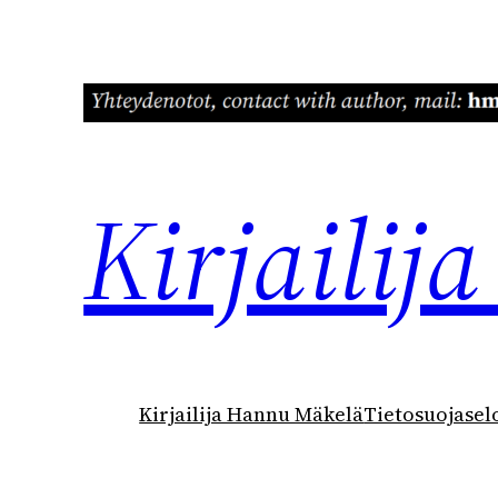
Siirry
sisältöön
Kirjaili
Kirjailija Hannu Mäkelä
Tietosuojasel