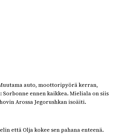
a. Muutama auto, moottoripyörä kerran,
: Sorbonne ennen kaikkea. Mieliala on siis
ehovin Arossa Jegorushkan isoäiti.
telin että Olja kokee sen pahana enteenä.