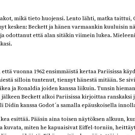
lakot, mikä tieto huojensi. Lento lähti, matka taittui,
äänyt kesken: Beckett ja hänen varmaankin kuuluisin
ja odottanut että alan sitäkin viimein lukea. Mieleeni
kasi.
i että vuonna 1962 ensimmäistä kertaa Pariisissa käyd
iestä silloin tuntenut, tiennyt hänestä mitään. Se s
ikea ja Ronaldia joiden kanssa liikuin. Tunsin hieman
 jälkeen Beckett alkoi Pariisissa kirjoittaa ranskaksi 
li Didin kanssa Godot´a samalla epäuskoisella innol
aikea esittää. Pääsin aina toisen näytöksen alkuun, k
 kuvata, miten he kapuaisivat Eiffel-torniin, heittäyt