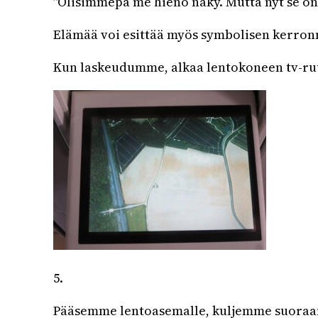
”Olisimmepa me hieno näky. Mutta nyt se on
Elämää voi esittää myös symbolisen kerronn
Kun laskeudumme, alkaa lentokoneen tv-ruu
5.
Pääsemme lentoasemalle, kuljemme suoraan S