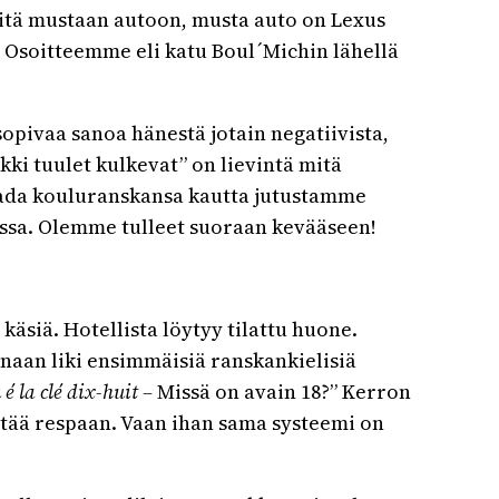
eitä mustaan autoon, musta auto on Lexus
. Osoitteemme eli katu Boul´Michin lähellä
opivaa sanoa hänestä jotain negatiivista,
kki tuulet kulkevat” on lievintä mitä
aada kouluranskansa kautta jutustamme
kassa. Olemme tulleet suoraan kevääseen!
käsiä. Hotellista löytyy tilattu huone.
naan liki ensimmäisiä ranskankielisiä
é la clé dix-huit –
Missä on avain 18?” Kerron
jättää respaan. Vaan ihan sama systeemi on