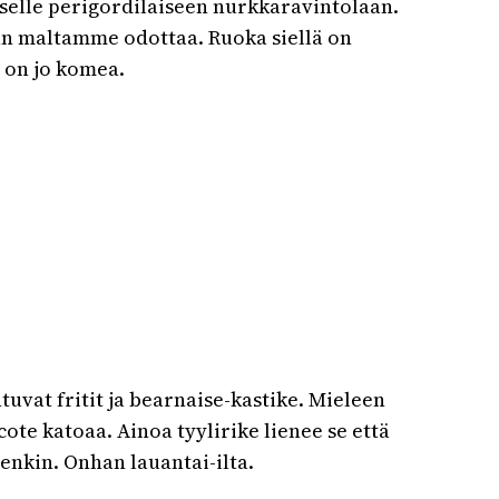
elle perigordilaiseen nurkkaravintolaan.
 kun maltamme odottaa. Ruoka siellä on
e on jo komea.
tuvat fritit ja bearnaise-kastike. Mieleen
te katoaa. Ainoa tyylirike lienee se että
enkin. Onhan lauantai-ilta.