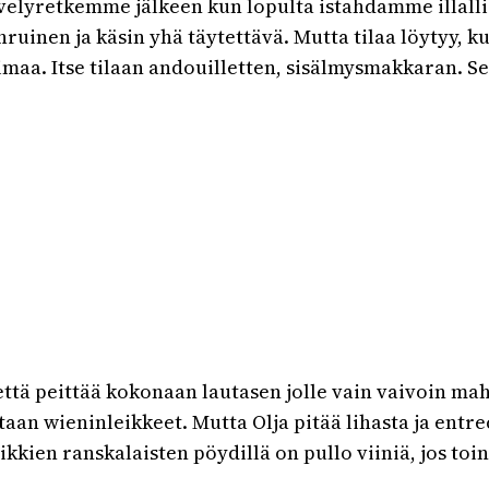
lyretkemme jälkeen kun lopulta istahdamme illallis
uhruinen ja käsin yhä täytettävä. Mutta tilaa löytyy,
uimaa. Itse tilaan andouilletten, sisälmysmakkaran. S
 että peittää kokonaan lautasen jolle vain vaivoin mah
n wieninleikkeet. Mutta Olja pitää lihasta ja entreco
kien ranskalaisten pöydillä on pullo viiniä, jos toin