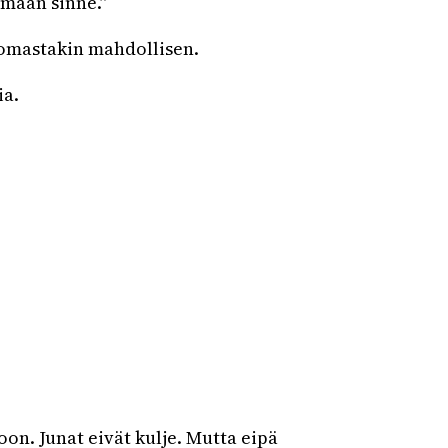
emaan sinne.”
tomastakin mahdollisen.
ia.
n. Junat eivät kulje. Mutta eipä