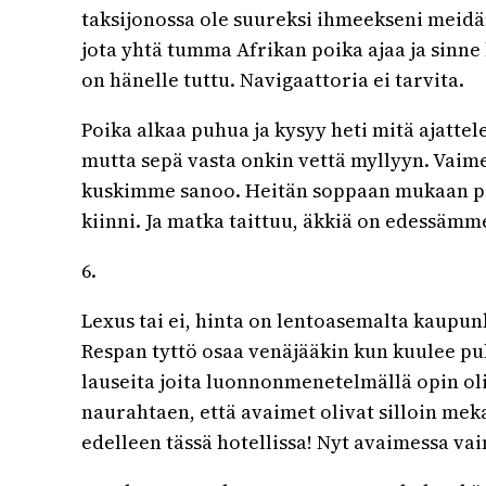
taksijonossa ole suureksi ihmeekseni meidä
jota yhtä tumma Afrikan poika ajaa ja sinne
on hänelle tuttu. Navigaattoria ei tarvita.
Poika alkaa puhua ja kysyy heti mitä ajatte
mutta sepä vasta onkin vettä myllyyn. Vaimea
kuskimme sanoo. Heitän soppaan mukaan par
kiinni. Ja matka taittuu, äkkiä on edessämm
6.
Lexus tai ei, hinta on lentoasemalta kaupunk
Respan tyttö osaa venäjääkin kun kuulee pu
lauseita joita luonnonmenetelmällä opin ol
naurahtaen, että avaimet olivat silloin meka
edelleen tässä hotellissa! Nyt avaimessa va