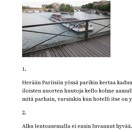
1.
Herään Pariisiin yössä parikin kertaa kadu
iloisten nuorten huutoja kello kolme aamull
mitä parhain, varsinkin kun hotelli itse on
2.
Alku lentoasemalla ei ensin luvannut hyvää.