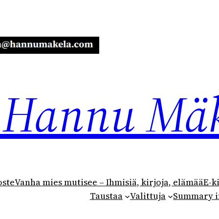
ja Hannu Mä
oste
Vanha mies mutisee – Ihmisiä, kirjoja, elämää
E-k
Taustaa
Valittuja
Summary i