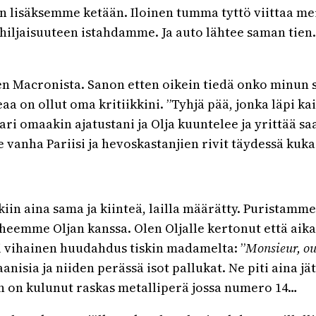
n lisäksemme ketään. Iloinen tumma tyttö viittaa m
 hiljaisuuteen istahdamme. Ja auto lähtee saman tien
len Macronista. Sanon etten oikein tiedä onko minun s
a on ollut oma kritiikkini. ”Tyhjä pää, jonka läpi kai
i omaakin ajatustani ja Olja kuuntelee ja yrittää s
e vanha Pariisi ja hevoskastanjien rivit täydessä ku
iin aina sama ja kiinteä, lailla määrätty. Puristamme 
heemme Oljan kanssa. Olen Oljalle kertonut että aika
i vihainen huudahdus tiskin madamelta: ”
Monsieur, ou 
anisia ja niiden perässä isot pallukat. Ne piti aina 
in on kulunut raskas metalliperä jossa numero 14…