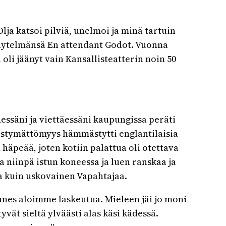
 Olja katsoi pilviä, unelmoi ja minä tartuin
 näytelmänsä En attendant Godot. Vuonna
 oli jäänyt vain Kansallisteatterin noin 50
essäni ja viettäessäni kaupungissa peräti
ivistymättömyys hämmästytti englantilaisia
 häpeää, joten kotiin palattua oli otettava
ja niinpä istun koneessa ja luen ranskaa ja
la kuin uskovainen Vapahtajaa.
unnes aloimme laskeutua. Mieleen jäi jo moni
yvät sieltä ylväästi alas käsi kädessä.