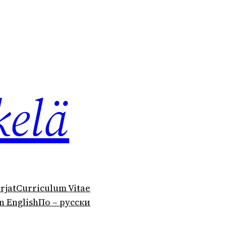
kelä
irjat
Curriculum Vitae
n English
По – русски