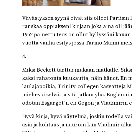
Viivästyksen syynä eivät siis olleet Pariisin 
ranskaa oppiakseni kirjaan joka aina oli j
1952 painettu teos on ollut hyllyssäni kauan 
vuotta vanha esitys jossa Tarmo Manni mels
4.
Miksi Beckett tarttui mukaan matkalle. Siks
kaksi rahatonta kuukautta, näin hänet. En m
laulajapoikia, Trinity-collegen kasvatteja M
miehestä selvä. Ja sitä jatkan yhä. Englannin
odotan Esgargot´n eli Gogon ja Vladimirin e
Hyvä kirja, hyvä näytelmä, joskin todella v
asia ja kohtaus ja nauroin kun Vladimir alkaa