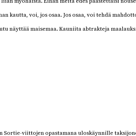
 liian myöhäistä. Eihän meitä edes päästettäisi nous
an kautta, voi, jos osaa. Jos osaa, voi tehdä mahdot
tu näyttää maisemaa. Kauniita abtrakteja maalauks
ortie-viittojen opastamana uloskäynnille taksijonoo