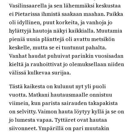
Vasilinsaarella ja sen lähemmäksi keskustaa
ei Pietarissa ihmistä saakaan maahan. Paikka
oli idyllinen, puut korkeita, ja vanhoja jo
hylättyjä hautoja näkyi kaikkialla. Muutamia
pieniä uusia plänttejä oli avattu metsikön
keskelle, mutta se ei tuntunut pahalta.
Vanhat haudat puhuivat parinkin vuosisadan
kieltä ja rauhoittivat jo olemuksellaan niiden
välissä kulkevaa surijaa.
Tästä kaikesta on kulunut nyt yli puoli
vuotta. Matkani hautausmaalle onnistuu
viimein, kun parista sairauden takapakista
on selvitty. Vaimon hauta löytyy kyllä ja se on
jo lumesta vapaa. Tyttäret ovat hautaa
siivonneet. Ympärillä on pari muutakin