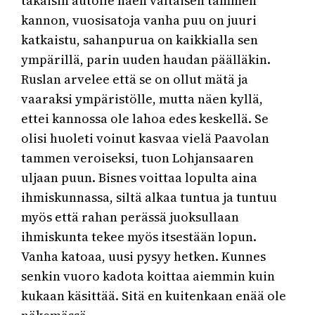
takaisin autolle näen valtaisen tammen
kannon, vuosisatoja vanha puu on juuri
katkaistu, sahanpurua on kaikkialla sen
ympärillä, parin uuden haudan päälläkin.
Ruslan arvelee että se on ollut mätä ja
vaaraksi ympäristölle, mutta näen kyllä,
ettei kannossa ole lahoa edes keskellä. Se
olisi huoleti voinut kasvaa vielä Paavolan
tammen veroiseksi, tuon Lohjansaaren
uljaan puun. Bisnes voittaa lopulta aina
ihmiskunnassa, siltä alkaa tuntua ja tuntuu
myös että rahan perässä juoksullaan
ihmiskunta tekee myös itsestään lopun.
Vanha katoaa, uusi pysyy hetken. Kunnes
senkin vuoro kadota koittaa aiemmin kuin
kukaan käsittää. Sitä en kuitenkaan enää ole