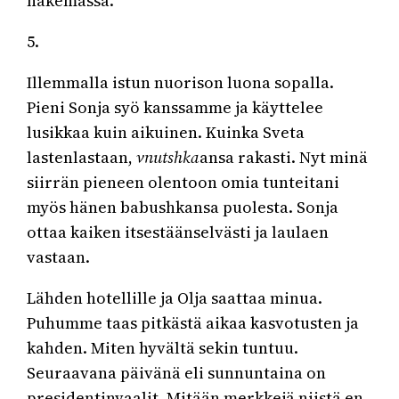
näkemässä.
5.
Illemmalla istun nuorison luona sopalla.
Pieni Sonja syö kanssamme ja käyttelee
lusikkaa kuin aikuinen. Kuinka Sveta
lastenlastaan,
vnutshka
ansa rakasti. Nyt minä
siirrän pieneen olentoon omia tunteitani
myös hänen babushkansa puolesta. Sonja
ottaa kaiken itsestäänselvästi ja laulaen
vastaan.
Lähden hotellille ja Olja saattaa minua.
Puhumme taas pitkästä aikaa kasvotusten ja
kahden. Miten hyvältä sekin tuntuu.
Seuraavana päivänä eli sunnuntaina on
presidentinvaalit. Mitään merkkejä niistä en