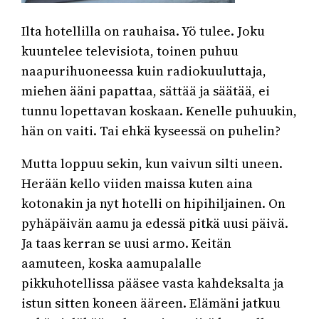
Ilta hotellilla on rauhaisa. Yö tulee. Joku
kuuntelee televisiota, toinen puhuu
naapurihuoneessa kuin radiokuuluttaja,
miehen ääni papattaa, sättää ja säätää, ei
tunnu lopettavan koskaan. Kenelle puhuukin,
hän on vaiti. Tai ehkä kyseessä on puhelin?
Mutta loppuu sekin, kun vaivun silti uneen.
Herään kello viiden maissa kuten aina
kotonakin ja nyt hotelli on hipihiljainen. On
pyhäpäivän aamu ja edessä pitkä uusi päivä.
Ja taas kerran se uusi armo. Keitän
aamuteen, koska aamupalalle
pikkuhotellissa pääsee vasta kahdeksalta ja
istun sitten koneen ääreen. Elämäni jatkuu