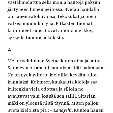
vastahaudattua sekä monia hautoja paksun
jäätyneen lumen peitossa. Svetan haudalla
on hänen valokuvansa, tekokukat ja pieni
valkea muumikin yhä. Pitkästen tuomat
kuihtuneet ruusut ovat ainoita merkkejä
syksyllä tuoduista kukista.
2.
Me tervehdimme Svetaa kuten aina ja laitan
Suomesta ottamani hautakynttilät palamaan.
Ne on nyt kuvitettu kieloilla, kevään tulon
kunniaksi. Kolmisen kuukautta kieloja saa
kuitenkin vielä odottaa ja silloin ne
avautuvat vain, jos sää sen sallii. Sitarlan
mäki on yleensä niitä täynnä. Miten paljon
Sveta kieloista piti: –
Landyshi
. Kuulen hänen