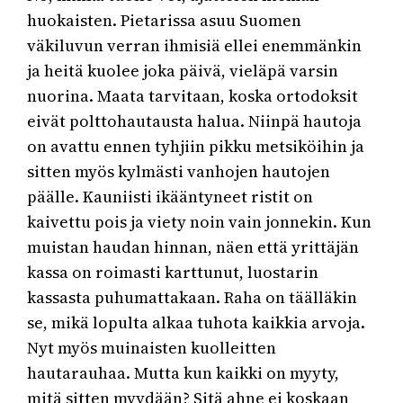
huokaisten. Pietarissa asuu Suomen
väkiluvun verran ihmisiä ellei enemmänkin
ja heitä kuolee joka päivä, vieläpä varsin
nuorina. Maata tarvitaan, koska ortodoksit
eivät polttohautausta halua. Niinpä hautoja
on avattu ennen tyhjiin pikku metsiköihin ja
sitten myös kylmästi vanhojen hautojen
päälle. Kauniisti ikääntyneet ristit on
kaivettu pois ja viety noin vain jonnekin. Kun
muistan haudan hinnan, näen että yrittäjän
kassa on roimasti karttunut, luostarin
kassasta puhumattakaan. Raha on täälläkin
se, mikä lopulta alkaa tuhota kaikkia arvoja.
Nyt myös muinaisten kuolleitten
hautarauhaa. Mutta kun kaikki on myyty,
mitä sitten myydään? Sitä ahne ei koskaan