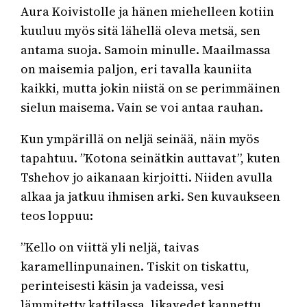
Aura Koivistolle ja hänen miehelleen kotiin
kuuluu myös sitä lähellä oleva metsä, sen
antama suoja. Samoin minulle. Maailmassa
on maisemia paljon, eri tavalla kauniita
kaikki, mutta jokin niistä on se perimmäinen
sielun maisema. Vain se voi antaa rauhan.
Kun ympärillä on neljä seinää, näin myös
tapahtuu. ”Kotona seinätkin auttavat”, kuten
Tshehov jo aikanaan kirjoitti. Niiden avulla
alkaa ja jatkuu ihmisen arki. Sen kuvaukseen
teos loppuu:
”Kello on viittä yli neljä, taivas
karamellinpunainen. Tiskit on tiskattu,
perinteisesti käsin ja vadeissa, vesi
lämmitetty kattilassa, likavedet kannettu