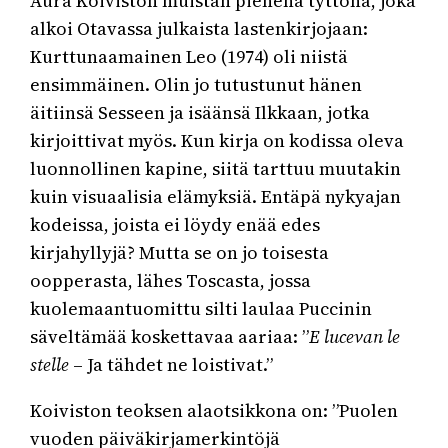
Aura Koiviston muistan pienenä tyttönä, joka
alkoi Otavassa julkaista lastenkirjojaan:
Kurttunaamainen Leo (1974) oli niistä
ensimmäinen. Olin jo tutustunut hänen
äitiinsä Sesseen ja isäänsä Ilkkaan, jotka
kirjoittivat myös. Kun kirja on kodissa oleva
luonnollinen kapine, siitä tarttuu muutakin
kuin visuaalisia elämyksiä. Entäpä nykyajan
kodeissa, joista ei löydy enää edes
kirjahyllyjä? Mutta se on jo toisesta
oopperasta, lähes Toscasta, jossa
kuolemaantuomittu silti laulaa Puccinin
säveltämää koskettavaa aariaa: ”
E lucevan le
stelle
– Ja tähdet ne loistivat.”
Koiviston teoksen alaotsikkona on: ”Puolen
vuoden päiväkirjamerkintöjä