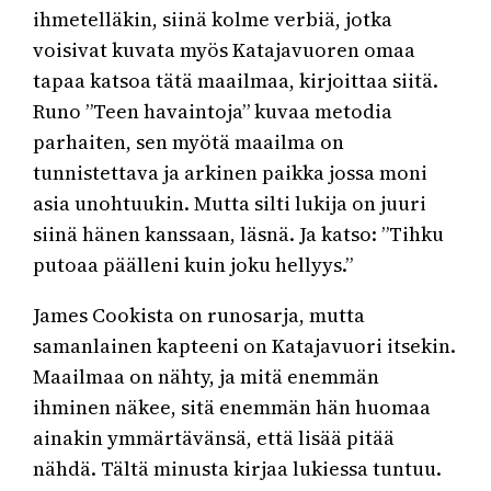
ihmetelläkin, siinä kolme verbiä, jotka
voisivat kuvata myös Katajavuoren omaa
tapaa katsoa tätä maailmaa, kirjoittaa siitä.
Runo ”Teen havaintoja” kuvaa metodia
parhaiten, sen myötä maailma on
tunnistettava ja arkinen paikka jossa moni
asia unohtuukin. Mutta silti lukija on juuri
siinä hänen kanssaan, läsnä. Ja katso: ”Tihku
putoaa päälleni kuin joku hellyys.”
James Cookista on runosarja, mutta
samanlainen kapteeni on Katajavuori itsekin.
Maailmaa on nähty, ja mitä enemmän
ihminen näkee, sitä enemmän hän huomaa
ainakin ymmärtävänsä, että lisää pitää
nähdä. Tältä minusta kirjaa lukiessa tuntuu.