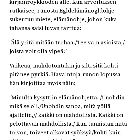
kirjainröykkiöden alle. Kun arvoituksen
ratkaisee, runosta Egldelämänogldohje
sukeutuu miete, elämänohje, johon kuka
tahansa saisi luvan tarttua:
”Älä yritä mitään turhaa./Tee vain asioista,/
joista voit olla ylpeä.”
Vaikeaa, mahdotontakin ja silti sitä kohti
pitänee pyrkiä. Havaintoja-runon lopussa
hän kirjoittaa myös näin:
”Minulta kysyttiin elämänohjetta. /Unohdin
mikä se oli./Unohdin sanoa, mitä yöllä
ajattelin,// kaikki on mahdollista. Kaikki on
pelottavan mahdollista./ Kun tunnistan mitä
toivon, toiveet alkavat syöksyä/kohti kuin