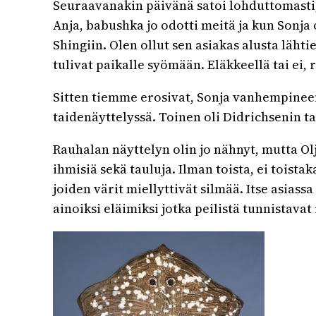
Seuraavanakin päivänä satoi lohduttomasti, jo
Anja, babushka jo odotti meitä ja kun Sonja
Shingiin. Olen ollut sen asiakas alusta läht
tulivat paikalle syömään. Eläkkeellä tai ei, 
Sitten tiemme erosivat, Sonja vanhempineen
taidenäyttelyssä. Toinen oli Didrichsenin 
Rauhalan näyttelyn olin jo nähnyt, mutta Olj
ihmisiä sekä tauluja. Ilman toista, ei toista
joiden värit miellyttivät silmää. Itse asia
ainoiksi eläimiksi jotka peilistä tunnistavat 