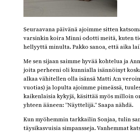
Seuraavana päivänä ajoimme sitten katsomaa
varsinkin koira Minni odotti meitä, kuten tie
hellyyttä minulta. Pakko sanoa, että aika la
Me sen sijaan saimme hyvää kohtelua ja Ann
joita perheeni oli kunnialla isännöinyt kos
alkaa vähitellen olla isänsä Matti A:n veroin
vuotias) ja lopulta ajoimme pimeässä, tuules
kaikenlaisia kykyjä, käsittää myös milloin
yhteen ääneen: ”Näyttelijä.” Saapa nähdä.
Kun myöhemmin tarkkailin Sonjaa, tulin san
täysikasvuisia simpansseja. Vanhemmat kats