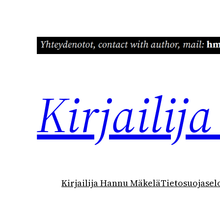
Siirry
sisältöön
Kirjaili
Kirjailija Hannu Mäkelä
Tietosuojasel