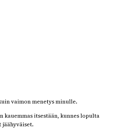
a kuin vaimon menetys minulle.
vain kauemmas itsestään, kunnes lopulta
 jäähyväiset.