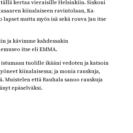
ällä kertaa vieraisille Helsinkiin. Siskoni
tasaaren kiinalaiseen ravintolaan, Ka-
jo lapset mutta myös isä sekä rouva Jau itse
tiin ja kävimme kahdessakin
idemuseo itse eli EMMA.
 istumaan tuolille ikääni vedoten ja katsoin
 syöneet kiinalaisessa; ja monia rauskuja,
tä. Muistelen että Rauhala sanoo rauskuja
äänyt epäselväksi.