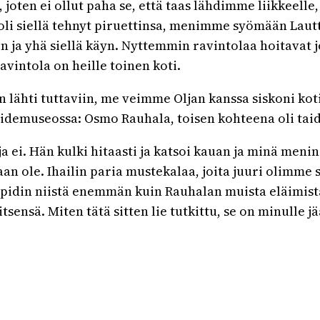
ten ei ollut paha se, että taas lähdimme liikkeelle, t
 oli siellä tehnyt piruettinsa, menimme syömään Laut
ien ja yhä siellä käyn. Nyttemmin ravintolaa hoitavat 
ravintola on heille toinen koti.
 lähti tuttaviin, me veimme Oljan kanssa siskoni ko
taidemuseossa: Osmo Rauhala, toisen kohteena oli ta
a ei. Hän kulki hitaasti ja katsoi kauan ja minä menin
kaan ole. Ihailin paria mustekalaa, joita juuri olimme
ssa pidin niistä enemmän kuin Rauhalan muista eläimis
itsensä. Miten tätä sitten lie tutkittu, se on minulle j