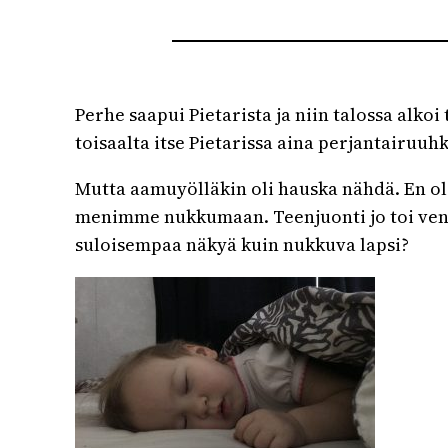
Perhe saapui Pietarista ja niin talossa alkoi
toisaalta itse Pietarissa aina perjantairuu
Mutta aamuyölläkin oli hauska nähdä. En ole
menimme nukkumaan. Teenjuonti jo toi venäl
suloisempaa näkyä kuin nukkuva lapsi?