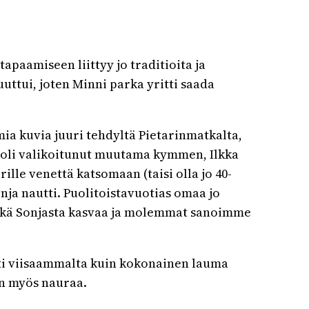
aamiseen liittyy jo traditioita ja
uuttui, joten Minni parka yritti saada
a kuvia juuri tehdyltä Pietarinmatkalta,
ta oli valikoitunut muutama kymmen, Ilkka
ille venettä katsomaan (taisi olla jo 40-
nja nautti. Puolitoistavuotias omaa jo
 mikä Sonjasta kasvaa ja molemmat sanoimme
tti viisaammalta kuin kokonainen lauma
en myös nauraa.