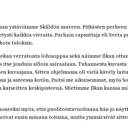
n ystäviämme Skåldön saareen. Pitkästen perheen tap
tysti kaikkia vieraita. Parhain rapsuttaja eli Sveta p
ihoin tuloksin.
ekan verratonta lohisoppaa sekä näimme Ilkan ottami
ka itse jouduin silloin sairaalaan. Tuhannesta kuvas
en kuvaajana. Sitten ohjelmassa oli vielä kävely laitur
sa ja sateessa kotiin. Paitsi me aikuisemmat, myös So
 on katseitten keskipisteenä. Mietimme Ilkan kanssa
oneeksi myös, että puolitoistavuotiaana hän jo näy
oivat ensin minuun totisina, mutta ymmärsivät sitt