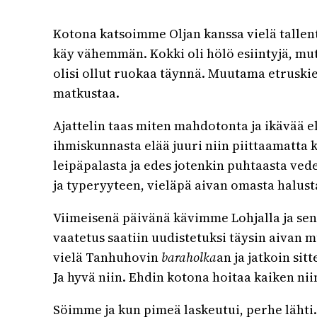
Kotona katsoimme Oljan kanssa vielä tallentam
käy vähemmän. Kokki oli hölö esiintyjä, mutt
olisi ollut ruokaa täynnä. Muutama etruskien
matkustaa.
Ajattelin taas miten mahdotonta ja ikävää elä
ihmiskunnasta elää juuri niin piittaamatta 
leipäpalasta ja edes jotenkin puhtaasta ve
ja typeryyteen, vieläpä aivan omasta halust
Viimeisenä päivänä kävimme Lohjalla ja sen 
vaatetus saatiin uudistetuksi täysin aivan 
vielä Tanhuhovin
baraholka
an ja jatkoin sit
Ja hyvä niin. Ehdin kotona hoitaa kaiken nii
Söimme ja kun pimeä laskeutui, perhe lähti. 