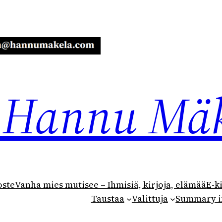
ja Hannu Mä
oste
Vanha mies mutisee – Ihmisiä, kirjoja, elämää
E-k
Taustaa
Valittuja
Summary i