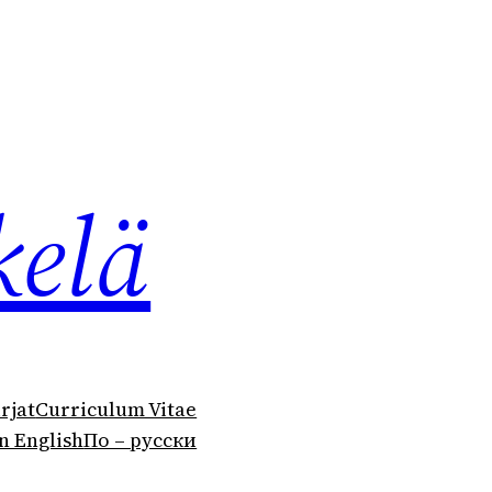
kelä
irjat
Curriculum Vitae
n English
По – русски