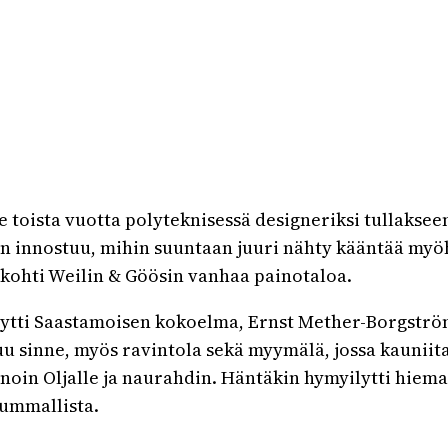
ee toista vuotta polyteknisessä designeriksi tullakse
en innostuu, mihin suuntaan juuri nähty kääntää myö
kohti Weilin & Göösin vanhaa painotaloa.
täytti Saastamoisen kokoelma, Ernst Mether-Borgström
u sinne, myös ravintola sekä myymälä, jossa kauniita 
 sanoin Oljalle ja naurahdin. Häntäkin hymyilytti hie
kummallista.