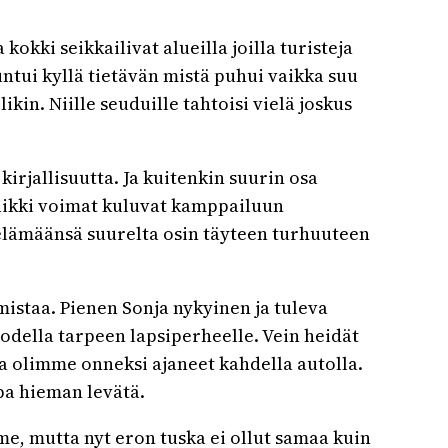
kokki seikkailivat alueilla joilla turisteja
untui kyllä tietävän mistä puhui vaikka suu
in. Niille seuduille tahtoisi vielä joskus
kirjallisuutta. Ja kuitenkin suurin osa
kaikki voimat kuluvat kamppailuun
 elämäänsä suurelta osin täyteen turhuuteen
mistaa. Pienen Sonja nykyinen ja tuleva
todella tarpeen lapsiperheelle. Vein heidät
oska olimme onneksi ajaneet kahdella autolla.
opa hieman levätä.
me, mutta nyt eron tuska ei ollut samaa kuin