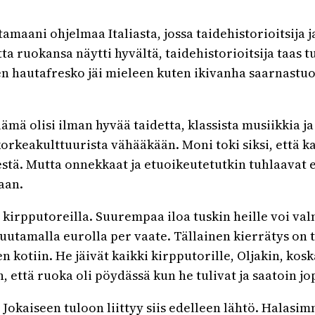
aani ohjelmaa Italiasta, jossa taidehistorioitsija ja 
a ruokansa näytti hyvältä, taidehistorioitsija taas t
 hautafresko jäi mieleen kuten ikivanha saarnastuolik
mä olisi ilman hyvää taidetta, klassista musiikkia ja 
korkeakulttuurista vähääkään. Moni toki siksi, että 
destä. Mutta onnekkaat ja etuoikeutetutkin tuhlaavat
aan.
kirpputoreilla. Suurempaa iloa tuskin heille voi val
muutamalla eurolla per vaate. Tällainen kierrätys on 
ten kotiin. He jäivät kaikki kirpputorille, Oljakin, k
n, että ruoka oli pöydässä kun he tulivat ja saatoin j
Jokaiseen tuloon liittyy siis edelleen lähtö. Halasim