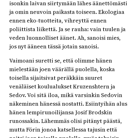
isonkin laivan siirtymään lähes äänettömästi
ja omin neuvoin paikasta toiseen. Ekologiaa
ennen eko-tuotteita, vihreyttä ennen
poliittista liikettä. Ja se rauha: vain tuulen ja
veden luonnolliset äänet. Ah, sanoisi mies,
jos nyt ääneen tässä jotain sanoisi.
Vaimoani suretti se, että olimme hänen
mielestään joen väärällä puolella, koska
toisella sijaitsivat peräkkäin suuret
venäläiset koulualukset Kruzenshtern ja
Sedov. Voi sitä iloa, mikä varsinkin Sedovin
näkeminen hänessä nostatti. Esiintyihän alus
hänen lempirunoilijansa Josif Brodskin
runossakin. Lähemmäs olisi pitänyt päästä,
mutta Förin jonoa katsellessa tajusin että