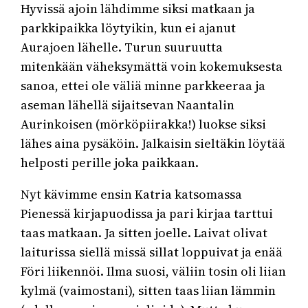
Hyvissä ajoin lähdimme siksi matkaan ja
parkkipaikka löytyikin, kun ei ajanut
Aurajoen lähelle. Turun suuruutta
mitenkään väheksymättä voin kokemuksesta
sanoa, ettei ole väliä minne parkkeeraa ja
aseman lähellä sijaitsevan Naantalin
Aurinkoisen (mörköpiirakka!) luokse siksi
lähes aina pysäköin. Jalkaisin sieltäkin löytää
helposti perille joka paikkaan.
Nyt kävimme ensin Katria katsomassa
Pienessä kirjapuodissa ja pari kirjaa tarttui
taas matkaan. Ja sitten joelle. Laivat olivat
laiturissa siellä missä sillat loppuivat ja enää
Föri liikennöi. Ilma suosi, väliin tosin oli liian
kylmä (vaimostani), sitten taas liian lämmin