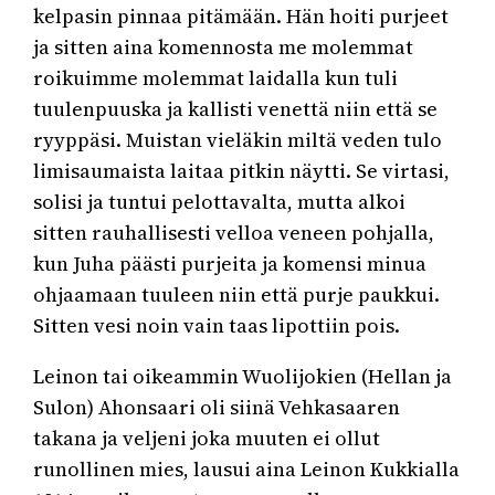
kelpasin pinnaa pitämään. Hän hoiti purjeet
ja sitten aina komennosta me molemmat
roikuimme molemmat laidalla kun tuli
tuulenpuuska ja kallisti venettä niin että se
ryyppäsi. Muistan vieläkin miltä veden tulo
limisaumaista laitaa pitkin näytti. Se virtasi,
solisi ja tuntui pelottavalta, mutta alkoi
sitten rauhallisesti velloa veneen pohjalla,
kun Juha päästi purjeita ja komensi minua
ohjaamaan tuuleen niin että purje paukkui.
Sitten vesi noin vain taas lipottiin pois.
Leinon tai oikeammin Wuolijokien (Hellan ja
Sulon) Ahonsaari oli siinä Vehkasaaren
takana ja veljeni joka muuten ei ollut
runollinen mies, lausui aina Leinon Kukkialla