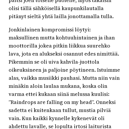
paitsi joen toiselle puolelle, myös takaisin
olisi tällä sähköisellä kaupunkilautalla
pitänyt sieltä yhtä lailla jonottamalla tulla.
Jonkinlainen kompromissi löytyi:
maksullinen mutta kohtuuhintainen ja ihan
moottorilla jokea pitkin liikkua suurehko
lava, jota en alukseksi osannut edes nimittää.
Pikemmin se oli uiva kahvila-juottola
oikeuksineen ja paljoine pöytineen. Istuimme
alas, vaikka musiikki pauhasi. Mutta niin vain
minäkin aloin laulaa mukana, koska olin
varma ettei kukaan siinä melussa kuulisi:
”Raindrops are falling on my head”. Onneksi
sadetta ei kuitenkaan tullut, mustia pilviä
vain. Kun kaikki kynnelle kykenevät oli
ahdettu lavalle, se lopulta irtosi laiturista