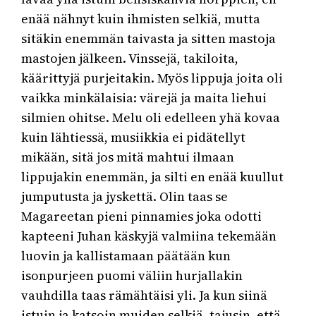
enää nähnyt kuin ihmisten selkiä, mutta
sitäkin enemmän taivasta ja sitten mastoja
mastojen jälkeen. Vinssejä, takiloita,
käärittyjä purjeitakin. Myös lippuja joita oli
vaikka minkälaisia: värejä ja maita liehui
silmien ohitse. Melu oli edelleen yhä kovaa
kuin lähtiessä, musiikkia ei pidätellyt
mikään, sitä jos mitä mahtui ilmaan
lippujakin enemmän, ja silti en enää kuullut
jumputusta ja jyskettä. Olin taas se
Magareetan pieni pinnamies joka odotti
kapteeni Juhan käskyjä valmiina tekemään
luovin ja kallistamaan päätään kun
isonpurjeen puomi väliin hurjallakin
vauhdilla taas rämähtäisi yli. Ja kun siinä
istuin ja katsoin muiden selkiä, tajusin, että