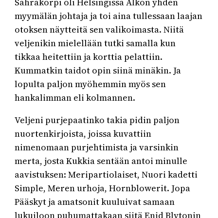
Sahrakorpi oli Helsingissä Alkon yhden
myymälän johtaja ja toi aina tullessaan laajan
otoksen näytteitä sen valikoimasta. Niitä
veljenikin mielellään tutki samalla kun
tikkaa heitettiin ja korttia pelattiin.
Kummatkin taidot opin siinä minäkin. Ja
lopulta paljon myöhemmin myös sen
hankalimman eli kolmannen.
Veljeni purjepaatinko takia pidin paljon
nuortenkirjoista, joissa kuvattiin
nimenomaan purjehtimista ja varsinkin
merta, josta Kukkia sentään antoi minulle
aavistuksen: Meripartiolaiset, Nuori kadetti
Simple, Meren urhoja, Hornblowerit. Jopa
Pääskyt ja amatsonit kuuluivat samaan
lukuiloon puhumattakaan siitä Enid Blytonin