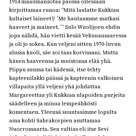
1914 maailmansotaa paossa ollessaan
kirjoittamaa runoa: ”Mitä laulatte Kukkian
kultaiset laineet?/ ´Me hautaamme matkasi
haaveet ja maineet.´” Sulo Wuolijoen ehdin
jopa nähdä, hän vietti kesää Vekunansaaressa
ja oli jo sokea. Kun veljeni sitten 1970-luvun
alussa kuoli, säe soi taas korvissani. Mutta
hänen haaveensa ja muistonsa elää yhä.
Piippu suussa tai kädessä, itse tehty
kapteenilakki päässä ja kapteenin valkoinen
villapaita yllä veljeni yhä johdattaa
Margareettaa yli Kukkian ulapoiden purjeita
säädelleen ja minua lempeähkösti
komentaen. Yleensä suuntasimme lopulta
aina kohti Sahrakorpien asuttamaa
Nuorrossaarta. Sen valtias eli itse Sevi