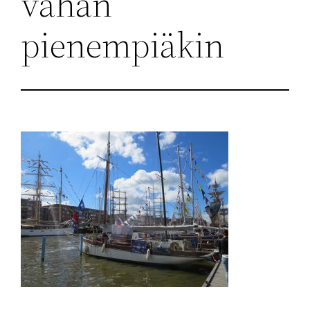
vähän
pienempiäkin