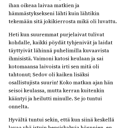
ihan oikeaa laivaa matkien ja
hämmästyksekseni lähti kuin lähtikin
tekemään sitä jokikierrosta mikä oli luvattu.
Heti kun suuremmat purjelaivat tulivat
kohdalle, kaikki pöydät tyhjenivät ja laidat
täyttyivät lähinnä puhelimilla kuvaavista
ihmisistä. Vaimoni katosi keulaan ja sai
kotomaansa laivoista irti sen mitä oli
tahtonut; Sedov oli kaiken lisäksi
osallistujista suurin! Koko matkan ajan hän
seisoi keulassa, mutta kerran kuitenkin
kääntyi ja heilutti minulle. Se jo tuntui
onnelta.
Hyvältä tuntui sekin, että kun siinä keskellä
lavaa yhä istuin bensiskahvia hörppien, en