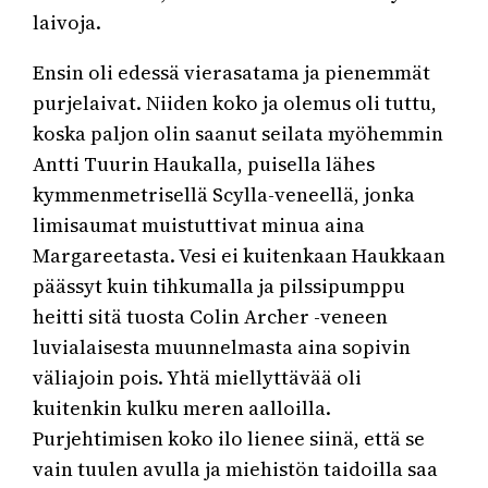
laivoja.
Ensin oli edessä vierasatama ja pienemmät
purjelaivat. Niiden koko ja olemus oli tuttu,
koska paljon olin saanut seilata myöhemmin
Antti Tuurin Haukalla, puisella lähes
kymmenmetrisellä Scylla-veneellä, jonka
limisaumat muistuttivat minua aina
Margareetasta. Vesi ei kuitenkaan Haukkaan
päässyt kuin tihkumalla ja pilssipumppu
heitti sitä tuosta Colin Archer -veneen
luvialaisesta muunnelmasta aina sopivin
väliajoin pois. Yhtä miellyttävää oli
kuitenkin kulku meren aalloilla.
Purjehtimisen koko ilo lienee siinä, että se
vain tuulen avulla ja miehistön taidoilla saa