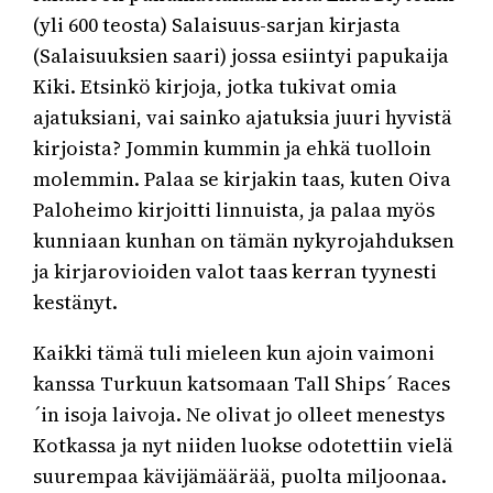
(yli 600 teosta) Salaisuus-sarjan kirjasta
(Salaisuuksien saari) jossa esiintyi papukaija
Kiki. Etsinkö kirjoja, jotka tukivat omia
ajatuksiani, vai sainko ajatuksia juuri hyvistä
kirjoista? Jommin kummin ja ehkä tuolloin
molemmin. Palaa se kirjakin taas, kuten Oiva
Paloheimo kirjoitti linnuista, ja palaa myös
kunniaan kunhan on tämän nykyrojahduksen
ja kirjarovioiden valot taas kerran tyynesti
kestänyt.
Kaikki tämä tuli mieleen kun ajoin vaimoni
kanssa Turkuun katsomaan Tall Ships´ Races
´in isoja laivoja. Ne olivat jo olleet menestys
Kotkassa ja nyt niiden luokse odotettiin vielä
suurempaa kävijämäärää, puolta miljoonaa.