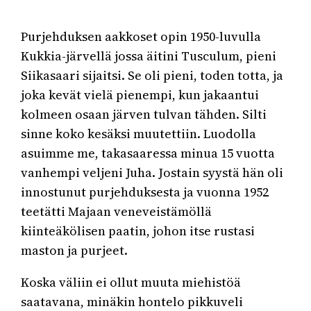
Purjehduksen aakkoset opin 1950-luvulla
Kukkia-järvellä jossa äitini Tusculum, pieni
Siikasaari sijaitsi. Se oli pieni, toden totta, ja
joka kevät vielä pienempi, kun jakaantui
kolmeen osaan järven tulvan tähden. Silti
sinne koko kesäksi muutettiin. Luodolla
asuimme me, takasaaressa minua 15 vuotta
vanhempi veljeni Juha. Jostain syystä hän oli
innostunut purjehduksesta ja vuonna 1952
teetätti Majaan veneveistämöllä
kiinteäkölisen paatin, johon itse rustasi
maston ja purjeet.
Koska väliin ei ollut muuta miehistöä
saatavana, minäkin hontelo pikkuveli