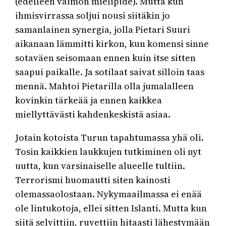
(edelleen vaimon mielipide). Mutta kun
ihmisvirrassa soljui nousi siitäkin jo
samanlainen synergia, jolla Pietari Suuri
aikanaan lämmitti kirkon, kun komensi sinne
sotaväen seisomaan ennen kuin itse sitten
saapui paikalle. Ja sotilaat saivat silloin taas
mennä. Mahtoi Pietarilla olla jumalalleen
kovinkin tärkeää ja ennen kaikkea
miellyttävästi kahdenkeskistä asiaa.
Jotain kotoista Turun tapahtumassa yhä oli.
Tosin kaikkien laukkujen tutkiminen oli nyt
uutta, kun varsinaiselle alueelle tultiin.
Terrorismi huomautti siten kainosti
olemassaolostaan. Nykymaailmassa ei enää
ole lintukotoja, ellei sitten Islanti. Mutta kun
siitä selvittiin, ruvettiin hitaasti lähestymään